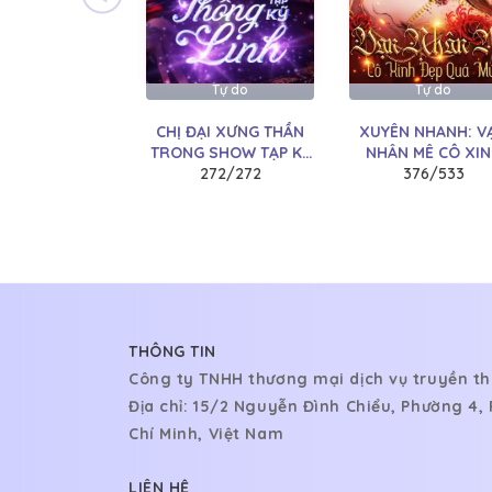
CHƯƠNG 15:
Quá khứ
CHƯƠNG 14:
Hằng ngày
Tự do
Tự do
CHƯƠNG 13:
Lâm Nhạc
CHỊ ĐẠI XƯNG THẦN
XUYÊN NHANH: V
TRONG SHOW TẠP KỸ
NHÂN MÊ CÔ XI
CHƯƠNG 12:
Bày tỏ
THÔNG LINH
272/272
ĐẸP QUÁ MỨC
376/533
CHƯƠNG 11:
Yêu thương (H)
CHƯƠNG 10:
Mất khống chế (hơi H)
CHƯƠNG 9:
Rớt đài
CHƯƠNG 8:
Đường về (hơi H)
THÔNG TIN
Công ty TNHH thương mại dịch vụ truyền th
CHƯƠNG 7:
Núi lửa
Địa chỉ: 15/2 Nguyễn Đình Chiểu, Phường 4
CHƯƠNG 6:
Vui mừng (H)
Chí Minh, Việt Nam
CHƯƠNG 5:
Tính kế (hơi H)
LIÊN HỆ