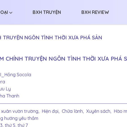
LOẠI
BXH TRUYỆN
BXH REVIEW
H TRUYỆN NGÔN TÌNH THỜI XƯA PHÁ SẢN
AM CHÍNH TRUYỆN NGÔN TÌNH THỜI XƯA PHÁ 
I_Hồng Socola
era
ưu Ly
ha Thanh
 xuân vườn trường,
Hiện đại,
Chữa lành,
Xuyên sách,
Hào m
g hướng yêu thầm
3, thứ 5, thứ 7