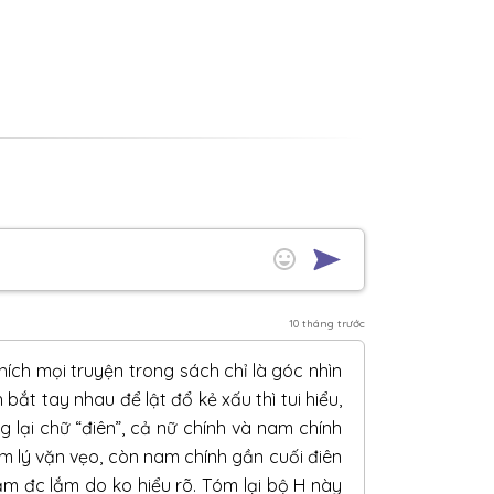
10 tháng trước
ích mọi truyện trong sách chỉ là góc nhìn
bắt tay nhau để lật đổ kẻ xấu thì tui hiểu,
 lại chữ “điên”, cả nữ chính và nam chính
âm lý vặn vẹo, còn nam chính gần cuối điên
m đc lắm do ko hiểu rõ. Tóm lại bộ H này