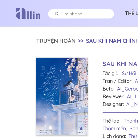
THỂ 
TRUYỆN HOÀN
>>
SAU KHI NAM CHÍN
SAU KHI N
Tác giả:
Sư Hối
Tran / Editor:
A
Beta:
AI_Gerb
Reviewer:
AI_L
Designer:
AI_N
Thể loại:
Thanh
Thầm mến,
Son
Lịch đăng:
Thứ 