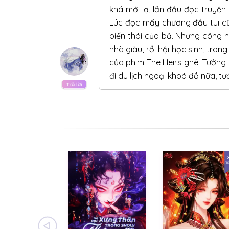
CHƯƠNG 27:
Tình yêu (H)
khá mới lạ, lần đầu đọc truyệ
Lúc đọc mấy chương đầu tui cũ
CHƯƠNG 26:
Giận dỗi (hơi H)
biến thái của bả. Nhưng công n
CHƯƠNG 25:
Yêu thầm
nhà giàu, rồi hội học sinh, tro
của phim The Heirs ghê. Tưởng 
CHƯƠNG 24:
Quan hệ
đi du lịch ngoại khoá đồ nữa, 
CHƯƠNG 23:
Gia đình
CHƯƠNG 22:
Giữa xuân (hơi H)
CHƯƠNG 21:
Đêm tối (H)
CHƯƠNG 20:
Tạnh mưa
CHƯƠNG 19:
Khoan hồng
CHƯƠNG 18:
Xung đột
CHƯƠNG 17:
Hẹn hò
CHƯƠNG 16:
Đêm mưa (H)