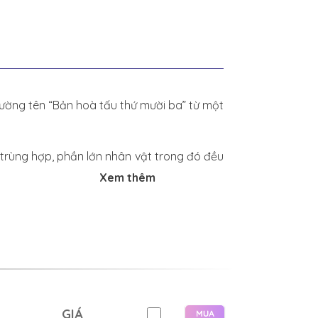
ường tên “Bản hoà tấu thứ mười ba” từ một
g trùng hợp, phần lớn nhân vật trong đó đều
Xem thêm
ục thê thảm trong tiểu thuyết, Trọng Giang
ốn đổi nghề làm trai bao không? Một tháng
GIÁ