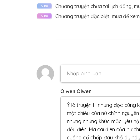
Chương truyện chưa tới lịch đăng, m
CHƯƠNG 38:
Cắm trại
Chương truyện đặc biệt, mua để xem
CHƯƠNG 37:
Yêu hận
CHƯƠNG 36:
Ác mộng (H)
CHƯƠNG 35:
Làm nũng
CHƯƠNG 34:
Rút thăm (2)
CHƯƠNG 33:
Rút thăm (1)
CHƯƠNG 32:
Bỏ thuốc (hơi H)
Olwen Olwen
CHƯƠNG 31:
Diễn trò
Ý là truyện H nhưng đọc cũng k
CHƯƠNG 30:
Cồn (H)
một chiều của nữ chính nguyên tá
CHƯƠNG 29:
Trò chơi
nhưng những khúc mắc yêu hận t
đều điên. Mà cái điên của nữ ch
CHƯƠNG 28:
Trả thù
cuồng cố chấp đau khổ áy náy 