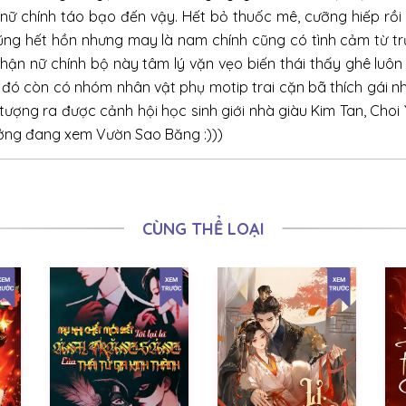
19/04/2025
n nữ chính táo bạo đến vậy. Hết bỏ thuốc mê, cưỡng hiếp rồ
ng hết hồn nhưng may là nam chính cũng có tình cảm từ t
17/04/2025
hận nữ chính bộ này tâm lý vặn vẹo biến thái thấy ghê luôn 
15/04/2025
ng đó còn có nhóm nhân vật phụ motip trai cặn bã thích gái 
tượng ra được cảnh hội học sinh giới nhà giàu Kim Tan, Choi
12/04/2025
tưởng đang xem Vườn Sao Băng :)))
10/04/2025
08/04/2025
05/04/2025
CÙNG THỂ LOẠI
03/04/2025
01/04/2025
29/03/2025
27/03/2025
25/03/2025