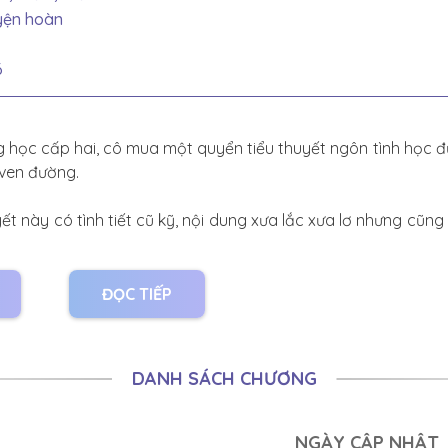
yện hoàn
6
g học cấp hai, cô mua một quyển tiểu thuyết ngôn tình học đ
ven đường.
ết này có tình tiết cũ kỹ, nội dung xưa lắc xưa lơ nhưng cũn
sống nhăn xung quanh cô.
ờ hờ.”
ĐỌC TIẾP
độc trùng họ trùng tên, vì tranh đoạt nam chính mà có kết c
mẹ nó, người đàn ông này ai muốn yêu thì yêu đi”.
DANH SÁCH CHƯƠNG
ọng Giang nói với Hạ Hành Giác phá sản, ba mẹ bị bỏ tù: “Mu
NGÀY CẬP NHẬT