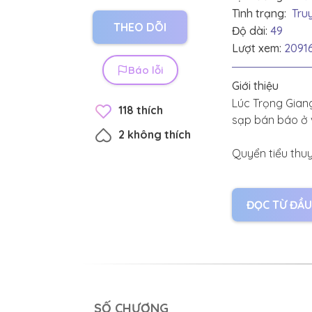
Tình trạng:
Tru
THEO DÕI
Độ dài:
49
Lượt xem:
2091
Báo lỗi
Giới thiệu
Lúc Trọng Gian
118
thích
sạp bán báo ở 
2
không thích
Quyển tiểu thuy
là người thật 
Trọng Giang: “H
ĐỌC TỪ ĐẦU
Thấy nữ phụ ác 
nghĩ thầm “Con 
Ba năm sau, Tr
SỐ CHƯƠNG