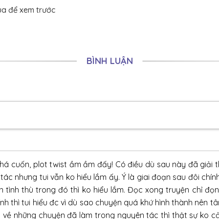
ua để xem trước
15/05/2025
13/05/2025
10/05/2025
BÌNH LUẬN
08/05/2025
06/05/2025
03/05/2025
01/05/2025
29/04/2025
há cuốn, plot twist ầm ầm đấy! Có điều dù sau này đã giải th
26/04/2025
c nhưng tui vẫn ko hiểu lắm ấy. Ý là giai đoạn sau đôi chính 
24/04/2025
ình thù trong đó thì ko hiểu lắm. Đọc xong truyện chỉ đọng
ính thì tui hiểu đc vì dù sao chuyện quá khứ hình thành nên t
22/04/2025
về những chuyện đã làm trong nguyên tác thì thật sự ko cả