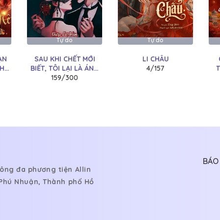
22/03/2025
20/03/2025
Tự do
Tự do
18/03/2025
ẠN
SAU KHI CHẾT MỚI
LI CHÂU
NH
BIẾT, TÔI LẠI LÀ ÁNH
4/157
15/03/2025
TRĂNG SÁNG CỦA
159/300
THÁI TỬ GIA KINH
13/03/2025
THÀNH
12/03/2025
12/03/2025
12/03/2025
BÁO 
ông đa phương tiện Allin
12/03/2025
, Phú Nhuận, Thành phố Hồ
12/03/2025
12/03/2025