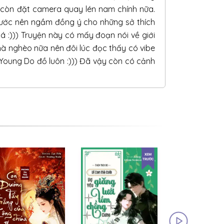
i còn đặt camera quay lén nam chính nữa.
rước nên ngầm đồng ý cho những sở thích
á :))) Truyện này có mấy đoạn nói về giới
nhà nghèo nữa nên đôi lúc đọc thấy có vibe
 Young Do đồ luôn :))) Đã vậy còn có cảnh