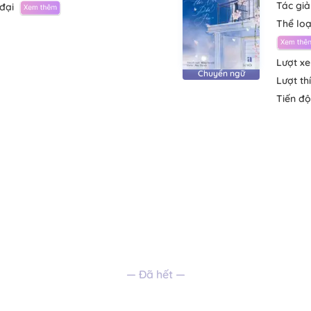
Tác giả
đại
Thể loạ
Lượt x
Chuyển ngữ
Lượt th
Tiến độ
— Đã hết —