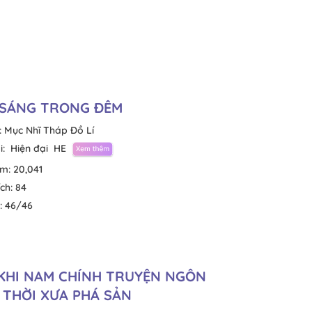
 SÁNG TRONG ĐÊM
:
Mục Nhĩ Tháp Đồ Lí
i:
Hiện đại
HE
em:
20,041
ích:
84
:
46/46
KHI NAM CHÍNH TRUYỆN NGÔN
 THỜI XƯA PHÁ SẢN