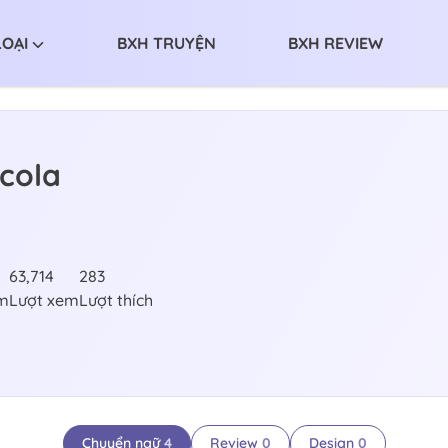
LOẠI
BXH TRUYỆN
BXH REVIEW
cola
63,714
283
m
Lượt xem
Lượt thích
Chuyển ngữ
4
Review
0
Design
0