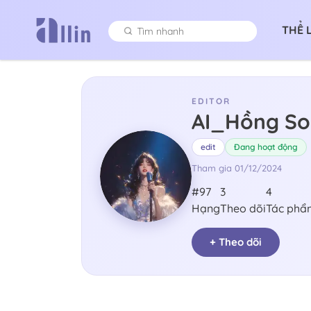
THỂ 
EDITOR
AI_Hồng So
edit
Đang hoạt động
Tham gia
01/12/2024
#97
3
4
Hạng
Theo dõi
Tác phẩ
+ Theo dõi