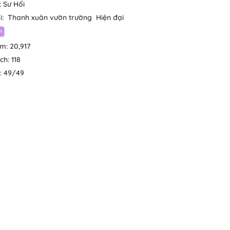
:
Sư Hối
i:
Thanh xuân vườn trường
Hiện đại
em:
20,917
ích:
118
:
49/49