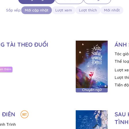
Sắp xếp:
Mới cập nhật
Lượt xem
Lượt thích
Mới nhất
 TÀI THEO ĐUỔI
ÁNH
Tác giả
Thể loạ
Lượt x
Lượt th
Tiến độ
Chuyển ngữ
 ĐIÊN
SAU 
TÌNH
ình Trình