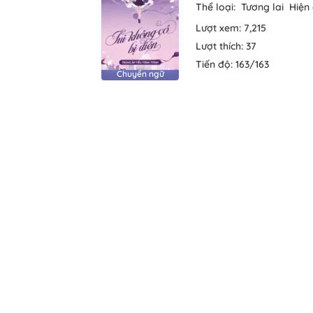
Thể loại:
Tương lai
Hiện 
Lượt xem:
7,215
Lượt thích:
37
Tiến độ:
163/163
Chuyển ngữ