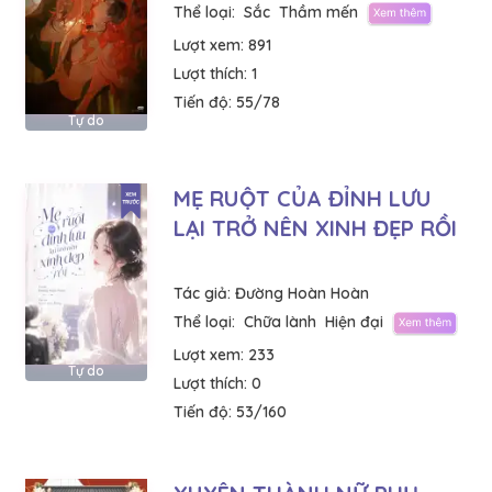
Thể loại:
Sắc
Thầm mến
Lượt xem:
891
Lượt thích:
1
Tiến độ:
55/78
Tự do
MẸ RUỘT CỦA ĐỈNH LƯU
LẠI TRỞ NÊN XINH ĐẸP RỒI
Tác giả:
Đường Hoàn Hoàn
Thể loại:
Chữa lành
Hiện đại
Lượt xem:
233
Tự do
Lượt thích:
0
Tiến độ:
53/160