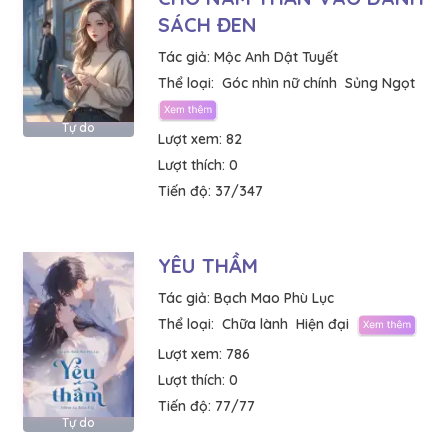
SÁCH ĐEN
Tác giả:
Mộc Anh Dật Tuyết
Thể loại:
Góc nhìn nữ chính
Sủng Ngọt
Tự do
Lượt xem:
82
Lượt thích:
0
Tiến độ:
37/347
YÊU THẦM
Tác giả:
Bạch Mao Phù Lục
Thể loại:
Chữa lành
Hiện đại
Lượt xem:
786
Lượt thích:
0
Tiến độ:
77/77
Tự do