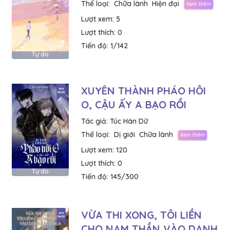
Thể loại:
Chữa lành
Hiện đại
Lượt xem:
5
Lượt thích:
0
Tiến độ:
1/142
Tự do
XUYÊN THÀNH PHÁO HÔI
O, CẬU ẤY A BẠO RỒI
Tác giả:
Túc Hàn Dữ
Thể loại:
Dị giới
Chữa lành
Lượt xem:
120
Lượt thích:
0
Tự do
Tiến độ:
145/300
VỪA THI XONG, TÔI LIỀN
CHO NAM THẦN VÀO DANH