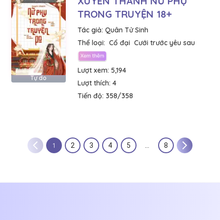
XUYÊN THÀNH NỮ PHỤ
TRONG TRUYỆN 18+
Tác giả:
Quân Tử Sinh
Thể loại:
Cổ đại
Cưới trước yêu sau
Lượt xem:
5,194
Tự do
Lượt thích:
4
Tiến độ:
358/358
1
2
3
4
5
…
8