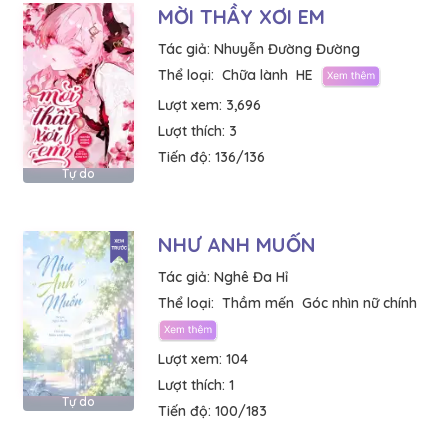
MỜI THẦY XƠI EM
Tác giả:
Nhuyễn Đường Đường
Thể loại:
Chữa lành
HE
Lượt xem:
3,696
Lượt thích:
3
Tiến độ:
136/136
Tự do
NHƯ ANH MUỐN
Tác giả:
Nghê Đa Hỉ
Thể loại:
Thầm mến
Góc nhìn nữ chính
Lượt xem:
104
Lượt thích:
1
Tự do
Tiến độ:
100/183