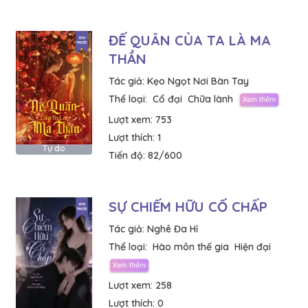
ĐẾ QUÂN CỦA TA LÀ MA
THẦN
Tác giả:
Kẹo Ngọt Nơi Bàn Tay
Thể loại:
Cổ đại
Chữa lành
Lượt xem:
753
Lượt thích:
1
Tự do
Tiến độ:
82/600
SỰ CHIẾM HỮU CỐ CHẤP
Tác giả:
Nghê Đa Hỉ
Thể loại:
Hào môn thế gia
Hiện đại
Lượt xem:
258
Lượt thích:
0