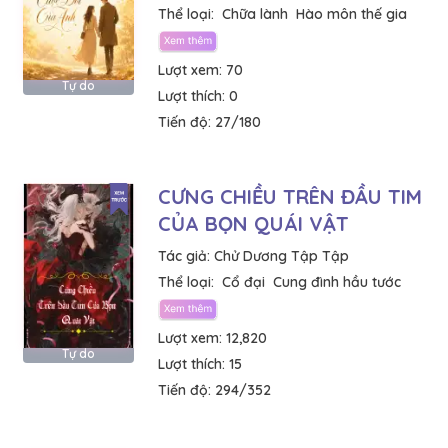
Thể loại:
Chữa lành
Hào môn thế gia
Lượt xem:
70
Tự do
Lượt thích:
0
Tiến độ:
27/180
CƯNG CHIỀU TRÊN ĐẦU TIM
CỦA BỌN QUÁI VẬT
Tác giả:
Chử Dương Tập Tập
Thể loại:
Cổ đại
Cung đình hầu tước
Lượt xem:
12,820
Tự do
Lượt thích:
15
Tiến độ:
294/352