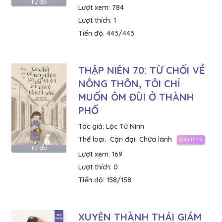
Tự do
Lượt xem:
784
Lượt thích:
1
Tiến độ:
443/443
THẬP NIÊN 70: TỪ CHỐI VỀ
NÔNG THÔN, TÔI CHỈ
MUỐN ÔM ĐÙI Ở THÀNH
PHỐ
Tác giả:
Lộc Tử Ninh
Thể loại:
Cận đại
Chữa lành
Tự do
Lượt xem:
169
Lượt thích:
0
Tiến độ:
158/158
XUYÊN THÀNH THÁI GIÁM