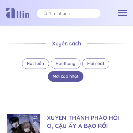
Xuyên sách
Hot tuần
Hot tháng
Mới nhất
Mới cập nhật
XUYÊN THÀNH PHÁO HÔI
O, CẬU ẤY A BẠO RỒI