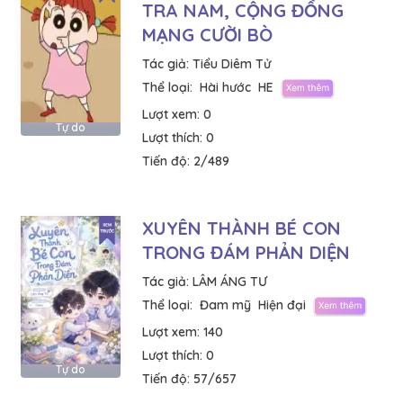
TRA NAM, CỘNG ĐỒNG
MẠNG CƯỜI BÒ
Tác giả:
Tiểu Diêm Tử
Thể loại:
Hài hước
HE
Lượt xem:
0
Tự do
Lượt thích:
0
Tiến độ:
2/489
XUYÊN THÀNH BÉ CON
TRONG ĐÁM PHẢN DIỆN
Tác giả:
LÂM ÁNG TƯ
Thể loại:
Đam mỹ
Hiện đại
Lượt xem:
140
Lượt thích:
0
Tự do
Tiến độ:
57/657