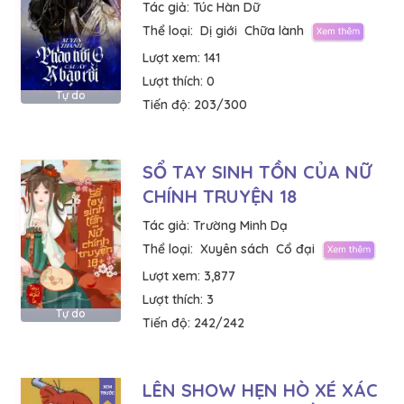
Tác giả:
Túc Hàn Dữ
Thể loại:
Dị giới
Chữa lành
Lượt xem:
141
Lượt thích:
0
Tự do
Tiến độ:
203/300
SỔ TAY SINH TỒN CỦA NỮ
CHÍNH TRUYỆN 18
Tác giả:
Trường Minh Dạ
Thể loại:
Xuyên sách
Cổ đại
Lượt xem:
3,877
Lượt thích:
3
Tự do
Tiến độ:
242/242
LÊN SHOW HẸN HÒ XÉ XÁC