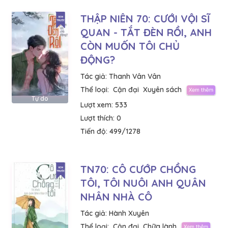
THẬP NIÊN 70: CƯỚI VỘI SĨ
QUAN - TẮT ĐÈN RỒI, ANH
CÒN MUỐN TÔI CHỦ
ĐỘNG?
Tác giả:
Thanh Vân Vân
Thể loại:
Cận đại
Xuyên sách
Tự do
Lượt xem:
533
Lượt thích:
0
Tiến độ:
499/1278
TN70: CÔ CƯỚP CHỒNG
TÔI, TÔI NUÔI ANH QUÂN
NHÂN NHÀ CÔ
Tác giả:
Hành Xuyên
Thể loại:
Cận đại
Chữa lành