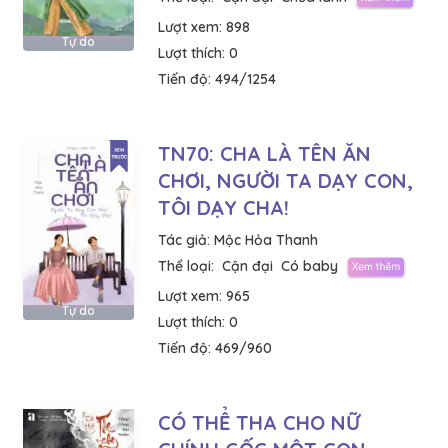
Lượt xem:
898
Tự do
Lượt thích:
0
Tiến độ:
494/1254
TN70: CHA LÀ TÊN ĂN
CHƠI, NGƯỜI TA DẠY CON,
TÔI DẠY CHA!
Tác giả:
Mộc Hỏa Thanh
Thể loại:
Cận đại
Có baby
Lượt xem:
965
Tự do
Lượt thích:
0
Tiến độ:
469/960
CÓ THỂ THA CHO NỮ