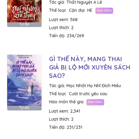
Tác giả:
Thất Nguyệt A Lê
Thể loại:
Cận đại
HE
Lượt xem:
568
Tự do
Lượt thích:
2
Tiến độ:
234/269
GÌ THẾ NÀY, MANG THAI
GIẢ BỊ LỘ MỚI XUYÊN SÁCH
SAO?
Tác giả:
Mạc Nhất Hạ Nhĩ Đích Miêu
Thể loại:
Cưới trước yêu sau
Hào môn thế gia
Tự do
Lượt xem:
2,341
Lượt thích:
2
Tiến độ:
231/231