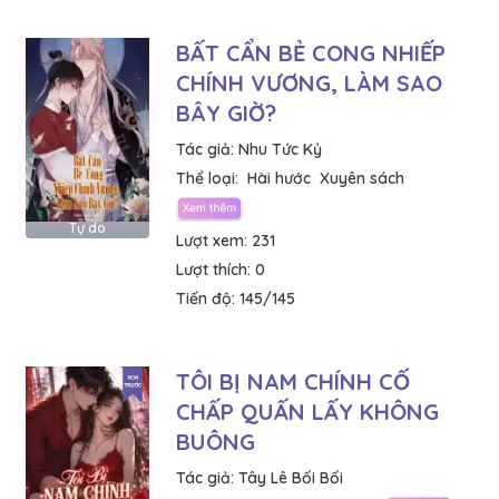
BẤT CẨN BẺ CONG NHIẾP
CHÍNH VƯƠNG, LÀM SAO
BÂY GIỜ?
Tác giả:
Nhu Tức Kỷ
Thể loại:
Hài hước
Xuyên sách
Tự do
Lượt xem:
231
Lượt thích:
0
Tiến độ:
145/145
TÔI BỊ NAM CHÍNH CỐ
CHẤP QUẤN LẤY KHÔNG
BUÔNG
Tác giả:
Tây Lê Bối Bối