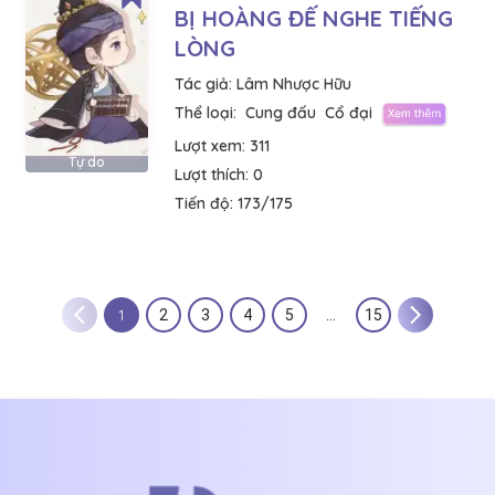
BỊ HOÀNG ĐẾ NGHE TIẾNG
LÒNG
Tác giả:
Lâm Nhược Hữu
Thể loại:
Cung đấu
Cổ đại
Lượt xem:
311
Tự do
Lượt thích:
0
Tiến độ:
173/175
1
2
3
4
5
…
15