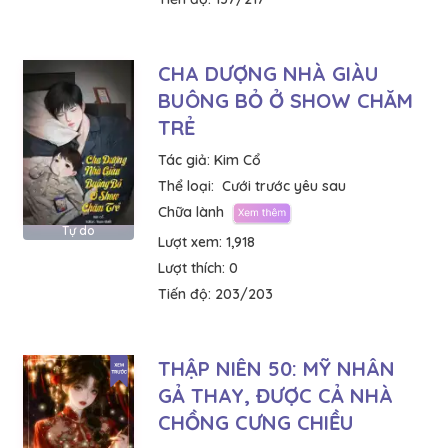
CHA DƯỢNG NHÀ GIÀU
BUÔNG BỎ Ở SHOW CHĂM
TRẺ
Tác giả:
Kim Cổ
Thể loại:
Cưới trước yêu sau
Chữa lành
Tự do
Lượt xem:
1,918
Lượt thích:
0
Tiến độ:
203/203
THẬP NIÊN 50: MỸ NHÂN
GẢ THAY, ĐƯỢC CẢ NHÀ
CHỒNG CƯNG CHIỀU