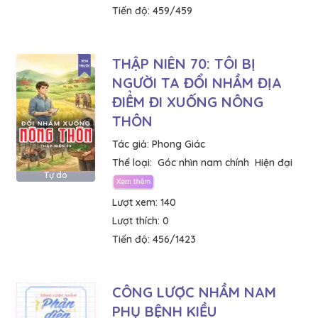
Tiến độ:
459/459
THẬP NIÊN 70: TÔI BỊ
NGƯỜI TA ĐỔI NHẦM ĐỊA
ĐIỂM ĐI XUỐNG NÔNG
THÔN
Tác giả:
Phong Giác
Thể loại:
Góc nhìn nam chính
Hiện đại
Tự do
Lượt xem:
140
Lượt thích:
0
Tiến độ:
456/1423
CÔNG LƯỢC NHẦM NAM
PHỤ BỆNH KIỀU