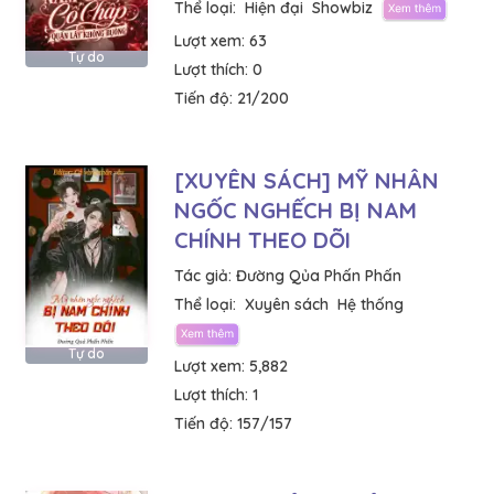
Thể loại:
Hiện đại
Showbiz
Lượt xem:
63
Tự do
Lượt thích:
0
Tiến độ:
21/200
[XUYÊN SÁCH] MỸ NHÂN
NGỐC NGHẾCH BỊ NAM
CHÍNH THEO DÕI
Tác giả:
Đường Qủa Phấn Phấn
Thể loại:
Xuyên sách
Hệ thống
Tự do
Lượt xem:
5,882
Lượt thích:
1
Tiến độ:
157/157