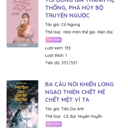
THỐNG, PHÁ HỦY BỘ
TRUYỆN NGƯỢC
Tác giả:
Cô Ngung
Thể loại:
Hào môn thế gia
Hiện đại
Tự do
Lượt xem:
135
Lượt thích:
1
Tiến độ:
337/337
BA CÂU NÓI KHIẾN LONG
NGẠO THIÊN CHẾT MÊ
CHẾT MỆT VÌ TA
Tác giả:
Tiểu Dạ Anh
Thể loại:
Cổ đại
Huyền huyễn