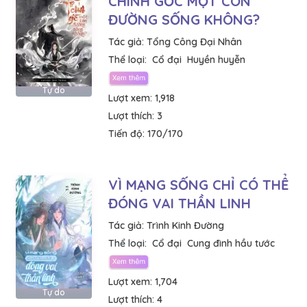
CHÍNH GỐC MỘT CON
ĐƯỜNG SỐNG KHÔNG?
Tác giả:
Tổng Công Đại Nhân
Thể loại:
Cổ đại
Huyền huyễn
Tự do
Lượt xem:
1,918
Lượt thích:
3
Tiến độ:
170/170
VÌ MẠNG SỐNG CHỈ CÓ THỂ
ĐÓNG VAI THẦN LINH
Tác giả:
Trình Kinh Đường
Thể loại:
Cổ đại
Cung đình hầu tước
Lượt xem:
1,704
Tự do
Lượt thích:
4