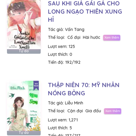
SAU KHI GIẢ GÁI GẢ CHO
LONG NGẠO THIÊN XUNG
HỈ
Tác giả:
Vấn Tang
Thể loại:
Cổ đại
Hài hước
Lượt xem:
125
Tự do
Lượt thích:
0
Tiến độ:
192/192
THẬP NIÊN 70: MỸ NHÂN
NÓNG BỎNG
Tác giả:
Liễu Minh
Thể loại:
Cận đại
Gia đấu
Lượt xem:
1,271
Lượt thích:
5
Tự do
Tiến độ:
137/217