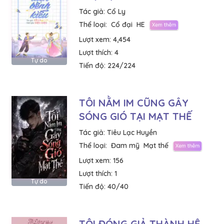
Tác giả:
Cổ Ly
Thể loại:
Cổ đại
HE
Lượt xem:
4,454
Lượt thích:
4
Tự do
Tiến độ:
224/224
TÔI NẰM IM CŨNG GÂY
SÓNG GIÓ TẠI MẠT THẾ
Tác giả:
Tiêu Lạc Huyền
Thể loại:
Đam mỹ
Mạt thế
Lượt xem:
156
Lượt thích:
1
Tự do
Tiến độ:
40/40
TÔI ĐÓNG GIẢ THÀNH HỆ