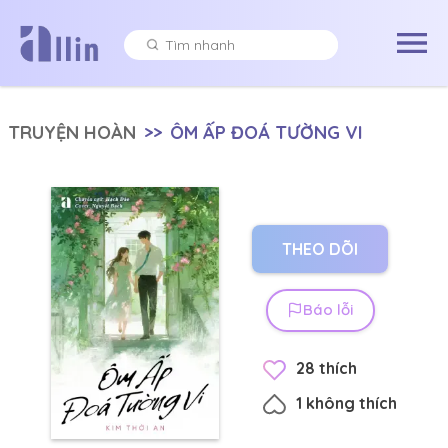
TRUYỆN HOÀN
>>
ÔM ẤP ĐOÁ TƯỜNG VI
THEO DÕI
Báo lỗi
28
thích
1
không thích