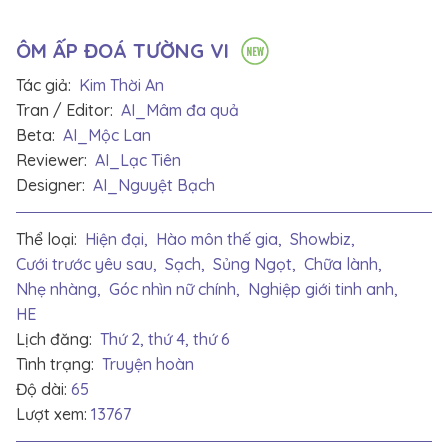
ÔM ẤP ĐOÁ TƯỜNG VI
Tác giả:
Kim Thời An
Tran / Editor:
AI_Mâm đa quả
Beta:
AI_Mộc Lan
Reviewer:
AI_Lạc Tiên
Designer:
AI_Nguyệt Bạch
Thể loại:
Hiện đại,
Hào môn thế gia,
Showbiz,
Cưới trước yêu sau,
Sạch,
Sủng Ngọt,
Chữa lành,
Nhẹ nhàng,
Góc nhìn nữ chính,
Nghiệp giới tinh anh,
HE
Lịch đăng:
Thứ 2, thứ 4, thứ 6
Tình trạng:
Truyện hoàn
Độ dài:
65
Lượt xem:
13767