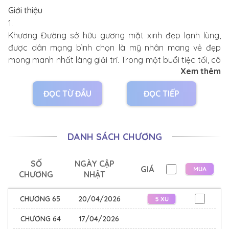
Giới thiệu
1.
Khương Đường sở hữu gương mặt xinh đẹp lạnh lùng,
được dân mạng bình chọn là mỹ nhân mang vẻ đẹp
mong manh nhất làng giải trí. Trong một buổi tiệc tối, cô
Xem thêm
lỡ tay làm đổ một ly sâm panh, không may bắn lên váy
của một sao nữ đang nổi tiếng, ngay lập tức bị bôi đen
ĐỌC TỪ ĐẦU
ĐỌC TIẾP
lên tận hotsearch.
Bình luận của cư dân mạng càng mắng càng bẩn thỉu,
bẩn đến mức không nhìn nổi.
DANH SÁCH CHƯƠNG
Vốn tưởng chuyện này sẽ thành một vụ bạo lực khắp
SỐ
NGÀY CẬP
GIÁ
toàn mạng, không bao lâu sau, đương sự còn lại - sao
CHƯƠNG
NHẬT
nữ đang nổi đăng bài giải thích hiểu lầm thay cô.
CHƯƠNG 65
20/04/2026
Dư luận nhanh chóng đảo ngược.
CHƯƠNG 64
17/04/2026