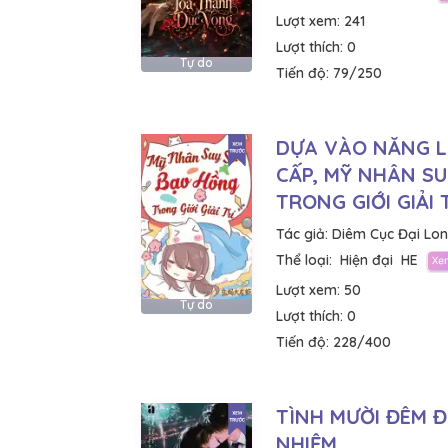
Lượt xem:
241
Lượt thích:
0
Tự do
Tiến độ:
79/250
DỰA VÀO NĂNG L
CẤP, MỸ NHÂN S
TRONG GIỚI GIẢI 
Tác giả:
Diêm Cục Đại Lo
Thể loại:
Hiện đại
HE
Lượt xem:
50
Tự do
Lượt thích:
0
Tiến độ:
228/400
TÌNH MƯỜI ĐÊM Đ
NHIỆM