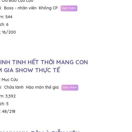
:
Oa Bao Lậu Lậu
:
Boss - nhân viên
Không CP
em:
544
ích:
6
:
16/200
INH TINH HẾT THỜI MANG CON
 GIA SHOW THỰC TẾ
:
Mục Cửu
:
Chữa lành
Hào môn thế gia
em:
3,592
ích:
5
:
48/218