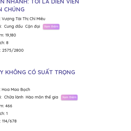
N NHANH: TÔI LÀ DIỄN VIÊN
N CHÚNG
:
Vượng Tài Thị Chỉ Miêu
:
Cung đấu
Cận đại
em:
19,180
ích:
8
:
2575/2800
Y KHÔNG CÓ SUẤT TRỌNG
:
Hoa Mao Bạch
:
Chữa lành
Hào môn thế gia
em:
466
ích:
1
:
114/678