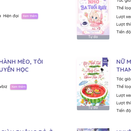
Tác giả
Thể loại
a
Hiện đại
Lượt x
Lượt th
Tiến độ
Tự do
HÀNH MÈO, TÔI
NỮ M
HUYỀN HỌC
THAM
Tác giả
wbiz
Thể loại
Lượt x
Lượt th
Tự do
Tiến độ