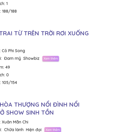
ích:
1
:
188/188
TRAI TỪ TRÊN TRỜI RƠI XUỐNG
:
Cô Phi Song
:
Đam mỹ
Showbiz
em:
49
ích:
0
:
105/154
 HÒA THƯỢNG NỔI ĐÌNH NỔI
Ở SHOW SINH TỒN
:
Xuân Mãn Chi
:
Chữa lành
Hiện đại