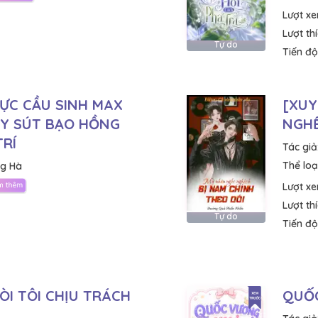
Lượt x
Lượt th
Tự do
Tiến độ
ỰC CẦU SINH MAX
[XUY
UY SÚT BẠO HỒNG
NGHẾ
TRÍ
Tác giả
Thể loại
ng Hà
Lượt x
Lượt th
Tự do
Tiến độ
ÒI TÔI CHỊU TRÁCH
QUỐC