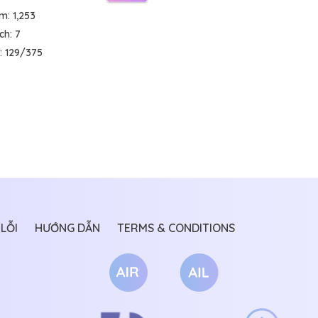
em:
1,253
ích:
7
:
129/375
LỖI
HƯỚNG DẪN
TERMS & CONDITIONS