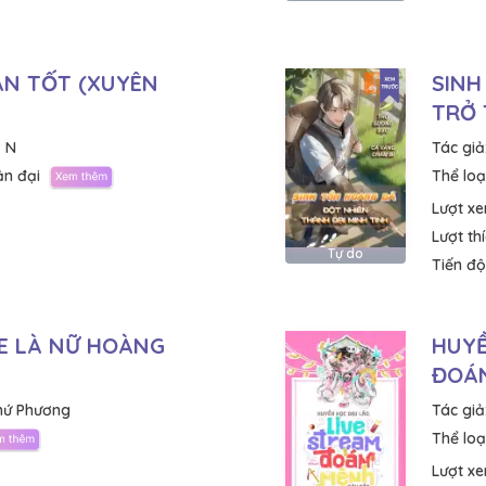
ÂN TỐT (XUYÊN
SINH
TRỞ 
 N
Tác giả
ận đại
Thể loại
Lượt x
Lượt th
Tự do
Tiến độ
KE LÀ NỮ HOÀNG
HUYỀ
ĐOÁ
hứ Phương
Tác giả
Thể loại
Lượt x