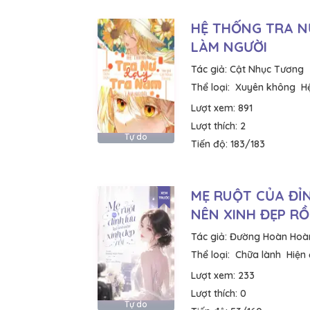
HỆ THỐNG TRA N
LÀM NGƯỜI
Tác giả:
Cật Nhục Tương
Thể loại:
Xuyên không
H
Lượt xem:
891
Lượt thích:
2
Tự do
Tiến độ:
183/183
MẸ RUỘT CỦA ĐỈN
NÊN XINH ĐẸP RỒ
Tác giả:
Đường Hoàn Hoà
Thể loại:
Chữa lành
Hiện 
Lượt xem:
233
Lượt thích:
0
Tự do