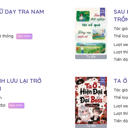
Ữ DẠY TRA NAM
SAU 
TRỒN
Tác giả
ệ thống
Thể loại
Lượt x
Lượt th
Tự do
Tiến độ
H LƯU LẠI TRỞ
TA Ở
I
Tác giả
Thể loại
n
đại
Lượt x
Lượt th
Tiến độ
Tự do