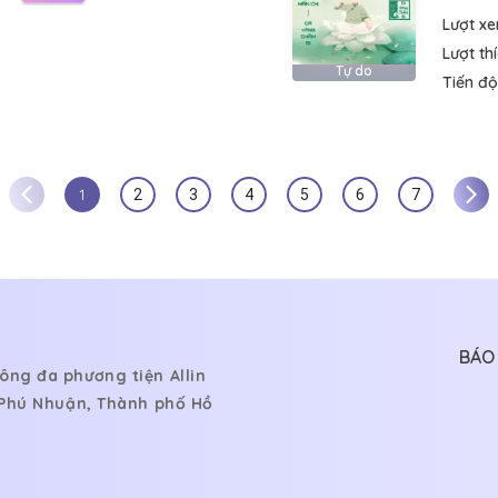
Lượt x
Lượt th
Tự do
Tiến độ
1
2
3
4
5
6
7
BÁO 
ông đa phương tiện Allin
, Phú Nhuận, Thành phố Hồ