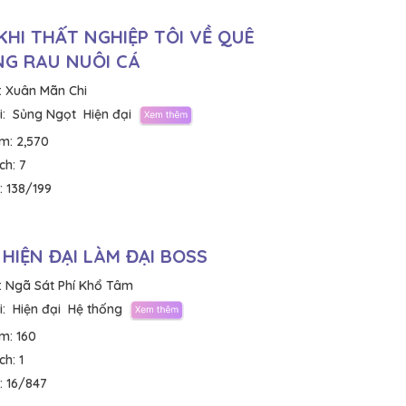
KHI THẤT NGHIỆP TÔI VỀ QUÊ
G RAU NUÔI CÁ
:
Xuân Mãn Chi
:
Sủng Ngọt
Hiện đại
em:
2,570
ích:
7
:
138/199
 HIỆN ĐẠI LÀM ĐẠI BOSS
:
Ngã Sát Phí Khổ Tâm
:
Hiện đại
Hệ thống
em:
160
ích:
1
:
16/847