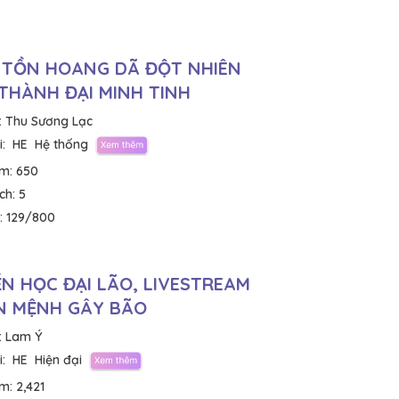
 TỒN HOANG DÃ ĐỘT NHIÊN
THÀNH ĐẠI MINH TINH
:
Thu Sương Lạc
:
HE
Hệ thống
em:
650
ích:
5
:
129/800
N HỌC ĐẠI LÃO, LIVESTREAM
N MỆNH GÂY BÃO
:
Lam Ý
:
HE
Hiện đại
em:
2,421