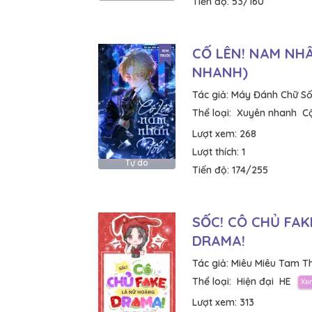
Tiến độ:
53/160
CỐ LÊN! NAM NH
NHANH)
Tác giả:
Máy Đánh Chữ Số
Thể loại:
Xuyên nhanh
C
Lượt xem:
268
Lượt thích:
1
Tự do
Tiến độ:
174/255
SỐC! CÔ CHỦ FA
DRAMA!
Tác giả:
Miêu Miêu Tam T
Thể loại:
Hiện đại
HE
Lượt xem:
313