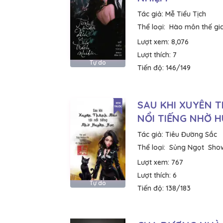
Tác giả:
Mễ Tiểu Tịch
Thể loại:
Hào môn thế gi
Lượt xem:
8,076
Lượt thích:
7
Tự do
Tiến độ:
146/149
SAU KHI XUYÊN T
NỔI TIẾNG NHỜ 
Tác giả:
Tiêu Đường Sắc
Thể loại:
Sủng Ngọt
Sho
Lượt xem:
767
Lượt thích:
6
Tự do
Tiến độ:
138/183