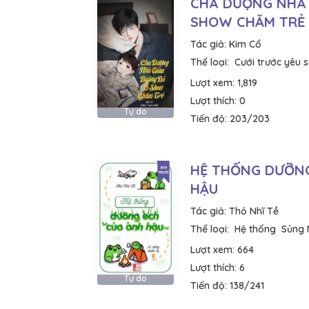
CHA DƯỢNG NHÀ 
SHOW CHĂM TRẺ
Tác giả:
Kim Cổ
Thể loại:
Cưới trước yêu 
Lượt xem:
1,819
Lượt thích:
0
Tự do
Tiến độ:
203/203
HỆ THỐNG DƯỠNG
HẬU
Tác giả:
Thỏ Nhĩ Tề
Thể loại:
Hệ thống
Sủng 
Lượt xem:
664
Lượt thích:
6
Tự do
Tiến độ:
138/241