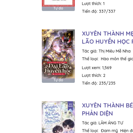
Lượt thích:
1
Tự do
Tiến độ:
337/337
XUYÊN THÀNH MẸ
LÃO HUYỀN HỌC 
Tác giả:
Thị Miêu Mễ Nha
Thể loại:
Hào môn thế gi
Lượt xem:
1,569
Lượt thích:
2
Tự do
Tiến độ:
235/235
XUYÊN THÀNH B
PHẢN DIỆN
Tác giả:
LÂM ÁNG TƯ
Thể loại:
Đam mỹ
Hiện đ