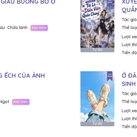
GIÀU BUÔNG BỎ Ở
XUYÊ
QUẦ
Tác giả
sau
Chữa lành
Thể loại
Lượt x
Lượt th
Tự do
Tiến độ
 ẾCH CỦA ẢNH
Ở ĐÂ
SINH
Tác giả
Ngọt
Thể loại
Lượt x
Lượt th
Tự do
Tiến độ