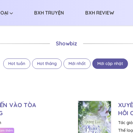
LOẠI
BXH TRUYỆN
BXH REVIEW
Showbiz
Hot tuần
Hot tháng
Mới nhất
Mới cập nhật
ẾN VÀO TÒA
XUYÊ
G
HÔI 
n
Tác giả
Thể loại