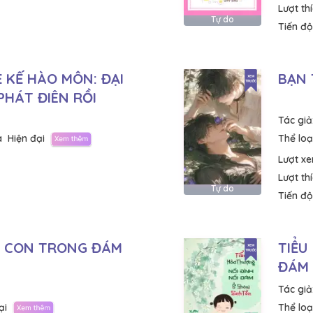
Lượt th
Tự do
Tiến độ
 KẾ HÀO MÔN: ĐẠI
BẠN 
PHÁT ĐIÊN RỒI
Tác giả
a
Hiện đại
Thể loại
Lượt x
Lượt th
Tự do
Tiến độ
É CON TRONG ĐÁM
TIỂU
ĐÁM 
Tác giả
ại
Thể loại