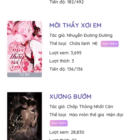
Tiến độ:
182/492
MỜI THẦY XƠI EM
Tác giả:
Nhuyễn Đường Đường
Thể loại:
Chữa lành
HE
Lượt xem:
3,695
Lượt thích:
3
Tiến độ:
136/136
Tự do
XƯƠNG BƯỚM
Tác giả:
Chấp Thông Nhất Căn
Thể loại:
Hào môn thế gia
Hiện đại
Lượt xem:
28,830