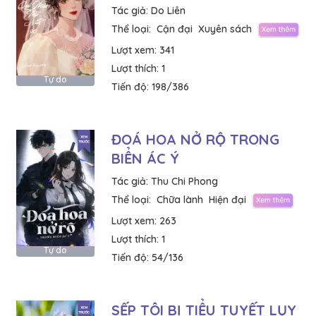
Tác giả:
Do Liên
Thể loại:
Cận đại
Xuyên sách
Lượt xem:
341
Lượt thích:
1
Tự do
Tiến độ:
198/386
ĐOÁ HOA NỞ RỘ TRONG
BIỂN ÁC Ý
Tác giả:
Thu Chi Phong
Thể loại:
Chữa lành
Hiện đại
Lượt xem:
263
Lượt thích:
1
Tự do
Tiến độ:
54/136
SẾP TÔI BỊ TIỂU TUYẾT LỤY