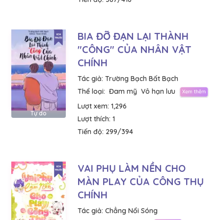
BIA ĐỠ ĐẠN LẠI THÀNH
"CÔNG" CỦA NHÂN VẬT
CHÍNH
Tác giả:
Trường Bạch Bất Bạch
Thể loại:
Đam mỹ
Vô hạn lưu
Lượt xem:
1,296
Tự do
Lượt thích:
1
Tiến độ:
299/394
VAI PHỤ LÀM NỀN CHO
MÀN PLAY CỦA CÔNG THỤ
CHÍNH
Tác giả:
Chẳng Nổi Sóng