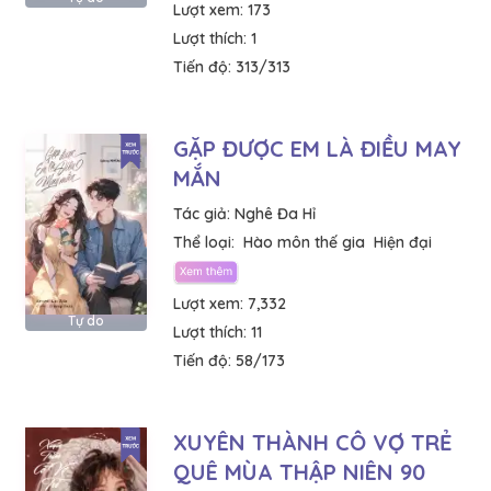
Lượt xem:
173
Lượt thích:
1
Tiến độ:
313/313
GẶP ĐƯỢC EM LÀ ĐIỀU MAY
MẮN
Tác giả:
Nghê Đa Hỉ
Thể loại:
Hào môn thế gia
Hiện đại
Lượt xem:
7,332
Tự do
Lượt thích:
11
Tiến độ:
58/173
XUYÊN THÀNH CÔ VỢ TRẺ
QUÊ MÙA THẬP NIÊN 90