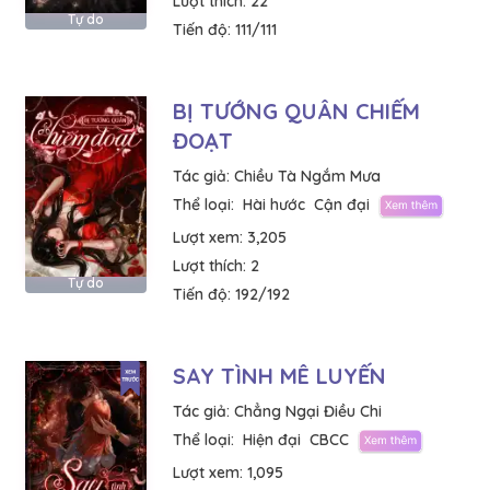
Lượt thích:
22
Tự do
Tiến độ:
111/111
BỊ TƯỚNG QUÂN CHIẾM
ĐOẠT
Tác giả:
Chiều Tà Ngắm Mưa
Thể loại:
Hài hước
Cận đại
Lượt xem:
3,205
Lượt thích:
2
Tự do
Tiến độ:
192/192
SAY TÌNH MÊ LUYẾN
Tác giả:
Chẳng Ngại Điều Chi
Thể loại:
Hiện đại
CBCC
Lượt xem:
1,095