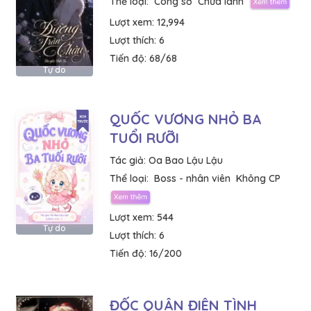
Thể loại:
Công sở
Chữa lành
Lượt xem:
12,994
Lượt thích:
6
Tiến độ:
68/68
Tự do
QUỐC VƯƠNG NHỎ BA
TUỔI RƯỠI
Tác giả:
Oa Bao Lậu Lậu
Thể loại:
Boss - nhân viên
Không CP
Lượt xem:
544
Tự do
Lượt thích:
6
Tiến độ:
16/200
ĐỐC QUÂN ĐIÊN TÌNH