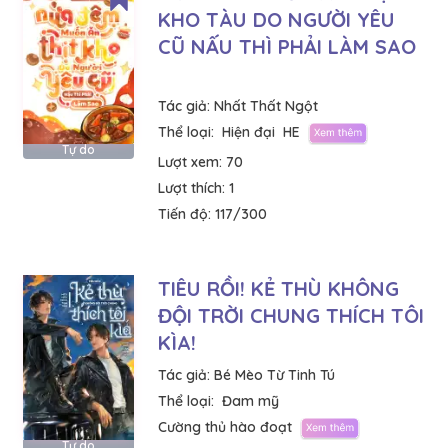
KHO TÀU DO NGƯỜI YÊU
CŨ NẤU THÌ PHẢI LÀM SAO
Tác giả:
Nhất Thất Ngột
Thể loại:
Hiện đại
HE
Tự do
Lượt xem:
70
Lượt thích:
1
Tiến độ:
117/300
TIÊU RỒI! KẺ THÙ KHÔNG
ĐỘI TRỜI CHUNG THÍCH TÔI
KÌA!
Tác giả:
Bé Mèo Từ Tinh Tú
Thể loại:
Đam mỹ
Cường thủ hào đoạt
Tự do