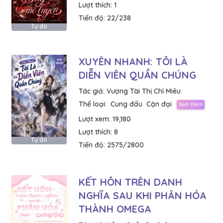
Lượt thích:
1
Tiến độ:
22/238
Tự do
XUYÊN NHANH: TÔI LÀ
DIỄN VIÊN QUẦN CHÚNG
Tác giả:
Vượng Tài Thị Chỉ Miêu
Thể loại:
Cung đấu
Cận đại
Lượt xem:
19,180
Lượt thích:
8
Tự do
Tiến độ:
2575/2800
KẾT HÔN TRÊN DANH
NGHĨA SAU KHI PHÂN HÓA
THÀNH OMEGA