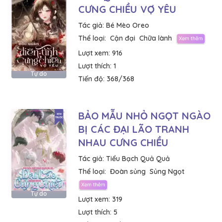
CƯNG CHIỀU VỢ YÊU
Tác giả:
Bé Mèo Oreo
Thể loại:
Cận đại
Chữa lành
Lượt xem:
916
Lượt thích:
1
Tự do
Tiến độ:
368/368
BẢO MẪU NHỎ NGỌT NGÀO
BỊ CÁC ĐẠI LÃO TRANH
NHAU CƯNG CHIỀU
Tác giả:
Tiểu Bạch Quả Quả
Thể loại:
Đoàn sủng
Sủng Ngọt
Tự do
Lượt xem:
319
Lượt thích:
5