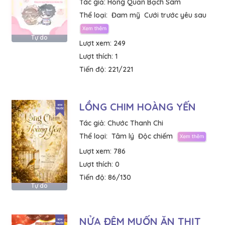
Tác giả:
Hồng Quần Bạch Sam
Thể loại:
Đam mỹ
Cưới trước yêu sau
Tự do
Lượt xem:
249
Lượt thích:
1
Tiến độ:
221/221
LỒNG CHIM HOÀNG YẾN
Tác giả:
Chước Thanh Chi
Thể loại:
Tâm lý
Độc chiếm
Lượt xem:
786
Lượt thích:
0
Tiến độ:
86/130
Tự do
NỬA ĐÊM MUỐN ĂN THỊT