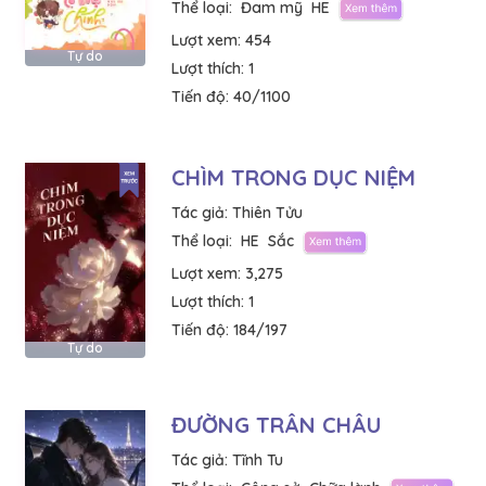
Thể loại:
Đam mỹ
HE
Lượt xem:
454
Tự do
Lượt thích:
1
Tiến độ:
40/1100
CHÌM TRONG DỤC NIỆM
Tác giả:
Thiên Tửu
Thể loại:
HE
Sắc
Lượt xem:
3,275
Lượt thích:
1
Tiến độ:
184/197
Tự do
ĐƯỜNG TRÂN CHÂU
Tác giả:
Tĩnh Tu