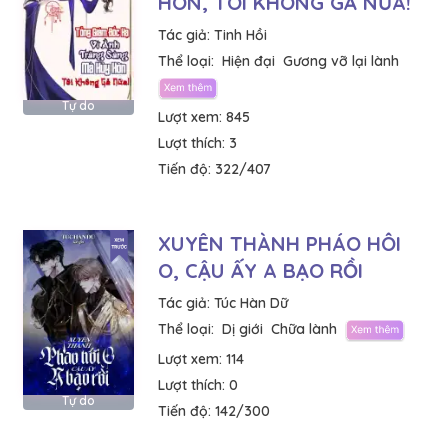
HÔN, TÔI KHÔNG GẢ NỮA!
Tác giả:
Tinh Hồi
Thể loại:
Hiện đại
Gương vỡ lại lành
Tự do
Lượt xem:
845
Lượt thích:
3
Tiến độ:
322/407
XUYÊN THÀNH PHÁO HÔI
O, CẬU ẤY A BẠO RỒI
Tác giả:
Túc Hàn Dữ
Thể loại:
Dị giới
Chữa lành
Lượt xem:
114
Lượt thích:
0
Tự do
Tiến độ:
142/300