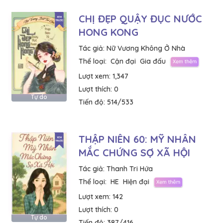
CHỊ ĐẸP QUẬY ĐỤC NƯỚC
HONG KONG
Tác giả:
Nữ Vương Không Ở Nhà
Thể loại:
Cận đại
Gia đấu
Lượt xem:
1,347
Lượt thích:
0
Tự do
Tiến độ:
514/533
THẬP NIÊN 60: MỸ NHÂN
MẮC CHỨNG SỢ XÃ HỘI
Tác giả:
Thanh Tri Hứa
Thể loại:
HE
Hiện đại
Lượt xem:
142
Lượt thích:
0
Tự do
Tiến độ:
387/416