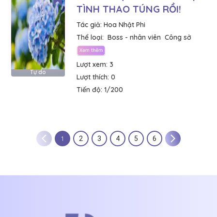
TÌNH THAO TÚNG RỒI!
Tác giả:
Hoa Nhật Phi
Thể loại:
Boss - nhân viên
Công sở
Lượt xem:
3
Tự do
Lượt thích:
0
Tiến độ:
1/200
1
2
3
4
5
6