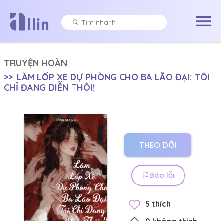
TRUYỆN HOÀN
>>
LÀM LỐP XE DỰ PHÒNG CHO BA LÃO ĐẠI: TÔI
CHỈ ĐANG DIỄN THÔI!
THEO DÕI
Báo lỗi
5
thích
0
không thích