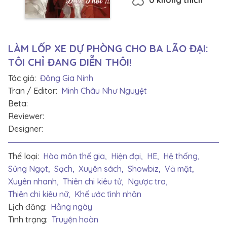
LÀM LỐP XE DỰ PHÒNG CHO BA LÃO ĐẠI:
TÔI CHỈ ĐANG DIỄN THÔI!
Tác giả:
Đông Gia Ninh
Tran / Editor:
Minh Châu Như Nguyệt
Beta:
Reviewer:
Designer:
Thể loại:
Hào môn thế gia,
Hiện đại,
HE,
Hệ thống,
Sủng Ngọt,
Sạch,
Xuyên sách,
Showbiz,
Vả mặt,
Xuyên nhanh,
Thiên chi kiêu tử,
Ngược tra,
Thiên chi kiêu nữ,
Khế ước tình nhân
Lịch đăng:
Hằng ngày
Tình trạng:
Truyện hoàn