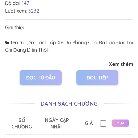
Độ dài:
147
Lượt xem:
3232
Giới thiệu
👑Tên truyện: Làm Lốp Xe Dự Phòng Cho Ba Lão Đại: Tôi
Chỉ Đang Diễn Thôi!
Xem thêm
👑Tác giả: Đông Gia Ninh.
ĐỌC TỪ ĐẦU
ĐỌC TIẾP
👑Thể loại: Nguyên sang, Ngôn tình, Hiện đại , HE , Tình
cảm , Ngọt văn , Hệ thống , Xuyên thư , Sảng văn , Kim
bài đề cử 🥇 , Nghịch tập , 1v1 , Thị giác nữ chủ
DANH SÁCH CHƯƠNG
👑Văn án:
SỐ
NGÀY CẬP
GIÁ
Ngày đính hôn hôm đó, Giang Khâm nhận được một
CHƯƠNG
NHẬT
cuộc gọi từ bạch nguyệt quang trong lòng anh ta.