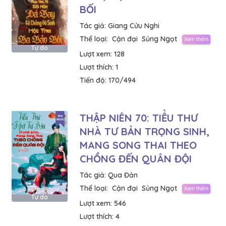
BỐI
Tác giả:
Giang Cửu Nghi
Thể loại:
Cận đại
Sủng Ngọt
Tự do
Lượt xem:
128
Lượt thích:
1
Tiến độ:
170/494
THẬP NIÊN 70: TIỂU THƯ
NHÀ TƯ BẢN TRỌNG SINH,
MANG SONG THAI THEO
CHỒNG ĐẾN QUÂN ĐỘI
Tác giả:
Qua Đản
Thể loại:
Cận đại
Sủng Ngọt
Tự do
Lượt xem:
546
Lượt thích:
4