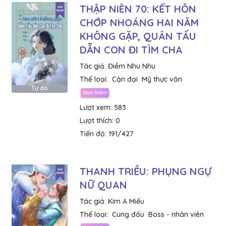
THẬP NIÊN 70: KẾT HÔN
CHỚP NHOÁNG HAI NĂM
KHÔNG GẶP, QUÂN TẨU
DẪN CON ĐI TÌM CHA
Tác giả:
Điềm Nhu Nhu
Thể loại:
Cận đại
Mỹ thực văn
Tự do
Lượt xem:
583
Lượt thích:
0
Tiến độ:
191/427
THANH TRIỀU: PHỤNG NGỰ
NỮ QUAN
Tác giả:
Kim A Miểu
Thể loại:
Cung đấu
Boss - nhân viên