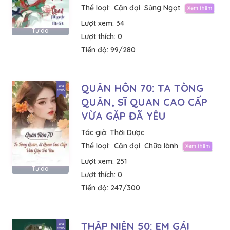
Thể loại:
Cận đại
Sủng Ngọt
Lượt xem:
34
Tự do
Lượt thích:
0
Tiến độ:
99/280
QUÂN HÔN 70: TA TÒNG
QUÂN, SĨ QUAN CAO CẤP
VỪA GẶP ĐÃ YÊU
Tác giả:
Thời Dược
Thể loại:
Cận đại
Chữa lành
Lượt xem:
251
Tự do
Lượt thích:
0
Tiến độ:
247/300
THẬP NIÊN 50: EM GÁI