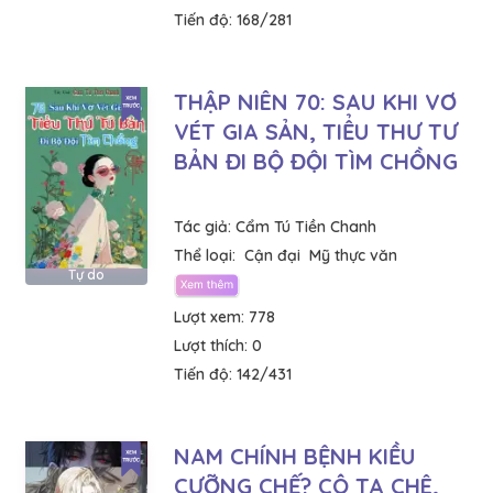
Tiến độ:
168/281
THẬP NIÊN 70: SAU KHI VƠ
VÉT GIA SẢN, TIỂU THƯ TƯ
BẢN ĐI BỘ ĐỘI TÌM CHỒNG
Tác giả:
Cẩm Tú Tiền Chanh
Thể loại:
Cận đại
Mỹ thực văn
Tự do
Lượt xem:
778
Lượt thích:
0
Tiến độ:
142/431
NAM CHÍNH BỆNH KIỀU
CƯỠNG CHẾ? CÔ TA CHÊ,