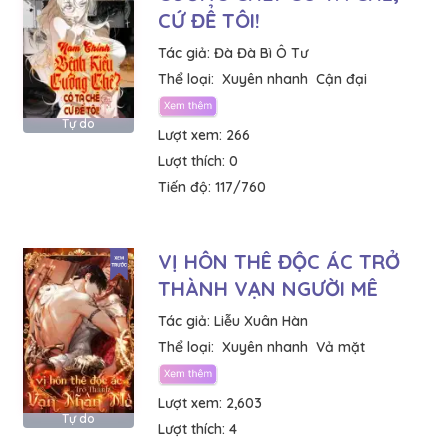
CỨ ĐỂ TÔI!
Tác giả:
Đà Đà Bì Ô Tư
Thể loại:
Xuyên nhanh
Cận đại
Tự do
Lượt xem:
266
Lượt thích:
0
Tiến độ:
117/760
VỊ HÔN THÊ ĐỘC ÁC TRỞ
THÀNH VẠN NGƯỜI MÊ
Tác giả:
Liễu Xuân Hàn
Thể loại:
Xuyên nhanh
Vả mặt
Lượt xem:
2,603
Tự do
Lượt thích:
4