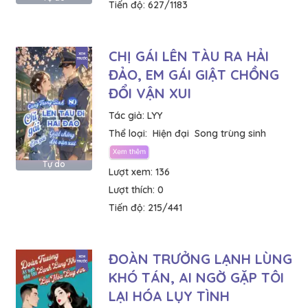
Tiến độ:
627/1183
CHỊ GÁI LÊN TÀU RA HẢI
ĐẢO, EM GÁI GIẬT CHỒNG
ĐỔI VẬN XUI
Tác giả:
LYY
Thể loại:
Hiện đại
Song trùng sinh
Tự do
Lượt xem:
136
Lượt thích:
0
Tiến độ:
215/441
ĐOÀN TRƯỞNG LẠNH LÙNG
KHÓ TÁN, AI NGỜ GẶP TÔI
LẠI HÓA LỤY TÌNH