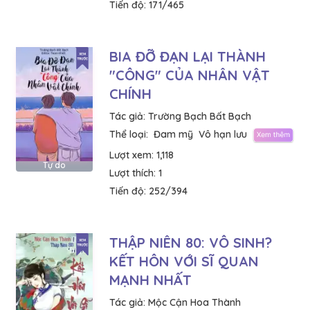
Tiến độ:
171/465
BIA ĐỠ ĐẠN LẠI THÀNH
"CÔNG" CỦA NHÂN VẬT
CHÍNH
Tác giả:
Trường Bạch Bất Bạch
Thể loại:
Đam mỹ
Vô hạn lưu
Lượt xem:
1,118
Tự do
Lượt thích:
1
Tiến độ:
252/394
THẬP NIÊN 80: VÔ SINH?
KẾT HÔN VỚI SĨ QUAN
MẠNH NHẤT
Tác giả:
Mộc Cận Hoa Thành