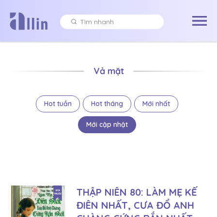
Vả mặt
Hot tuần
Hot tháng
Mới nhất
Mới cập nhật
THẬP NIÊN 80: LÀM MẸ KẾ
ĐIÊN NHẤT, CƯA ĐỔ ANH