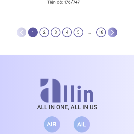
Tiến độ:
176/747
1
2
3
4
5
…
18