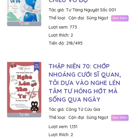
Tác giả:
Tư Tàng Nguyệt Sắc 001
Thể loại:
Cận đại
Sủng Ngọt
Tự do
Lượt xem:
773
Lượt thích:
2
Tiến độ:
218/495
THẬP NIÊN 70: CHỚP
NHOÁNG CƯỚI SĨ QUAN,
TÔI DỰA VÀO NGHE LÉN
TÂM TƯ HÓNG HỚT MÀ
SỐNG QUA NGÀY
Tác giả:
Công Tử Cửu Gia
Tự do
Thể loại:
Cận đại
Sủng Ngọt
Lượt xem:
1,131
Lượt thích:
2