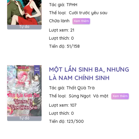
Tác giả:
TPHH
Thể loại:
Cưới trước yêu sau
Chữa lành
Tự do
Lượt xem:
21
Lượt thích:
0
Tiến độ:
51/158
MỘT LẦN SINH BA, NHƯNG
LÀ NAM CHÍNH SINH
Tác giả:
Thất QUả Trà
Thể loại:
Sủng Ngọt
Vả mặt
Lượt xem:
107
Lượt thích:
0
Tự do
Tiến độ:
123/500