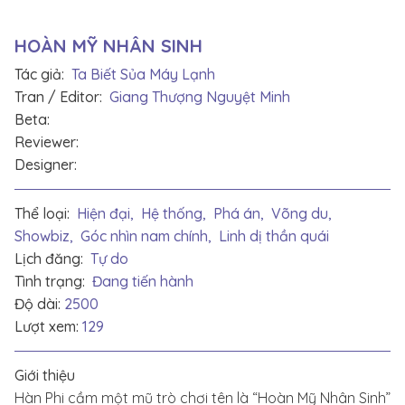
HOÀN MỸ NHÂN SINH
Tác giả:
Ta Biết Sủa Máy Lạnh
Tran / Editor:
Giang Thượng Nguyệt Minh
Beta:
Reviewer:
Designer:
Thể loại:
Hiện đại,
Hệ thống,
Phá án,
Võng du,
Showbiz,
Góc nhìn nam chính,
Linh dị thần quái
Lịch đăng:
Tự do
Tình trạng:
Đang tiến hành
Độ dài:
2500
Lượt xem:
129
Giới thiệu
Hàn Phi cầm một mũ trò chơi tên là “Hoàn Mỹ Nhân Sinh”