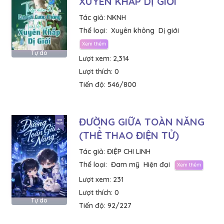
XUYÊN KHẮP DỊ GIỚI
Tác giả:
NKNH
Thể loại:
Xuyên không
Dị giới
Tự do
Lượt xem:
2,314
Lượt thích:
0
Tiến độ:
546/800
ĐƯỜNG GIỮA TOÀN NĂNG
(THỂ THAO ĐIỆN TỬ)
Tác giả:
ĐIỆP CHI LINH
Thể loại:
Đam mỹ
Hiện đại
Lượt xem:
231
Lượt thích:
0
Tự do
Tiến độ:
92/227