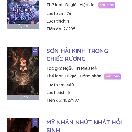
Thể loại:
Dị giới
Hiện đại
Lượt xem:
76
Lượt thích:
1
Tự do
Tiến độ:
2/205
SƠN HẢI KINH TRONG
CHIẾC RƯƠNG
Tác giả:
Ngẫu Trì Miêu Mễ
Thể loại:
Dị giới
Đồng nhân
Lượt xem:
460
Lượt thích:
3
Tự do
Tiến độ:
102/997
MỸ NHÂN NHÚT NHÁT HỒI
SINH