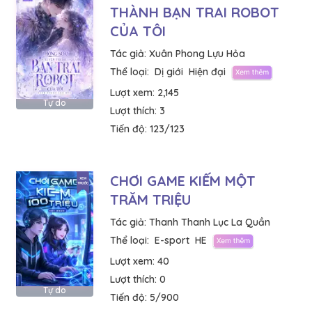
THÀNH BẠN TRAI ROBOT
CỦA TÔI
Tác giả:
Xuân Phong Lựu Hỏa
Thể loại:
Dị giới
Hiện đại
Lượt xem:
2,145
Tự do
Lượt thích:
3
Tiến độ:
123/123
CHƠI GAME KIẾM MỘT
TRĂM TRIỆU
Tác giả:
Thanh Thanh Lục La Quần
Thể loại:
E-sport
HE
Lượt xem:
40
Lượt thích:
0
Tự do
Tiến độ:
5/900