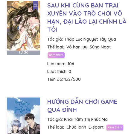
SAU KHI CÙNG BẠN TRAI
XUYÊN VÀO TRÒ CHƠI VÔ
HẠN, ĐẠI LÃO LẠI CHÍNH LÀ
TÔI
Tác giả:
Thập Lục Nguyệt Tây Qua
Thể loại:
Vô hạn lưu
Sủng Ngọt
Tự do
Lượt xem:
106
Lượt thích:
0
Tiến độ:
132/500
HƯỚNG DẪN CHƠI GAME
QUÁ ĐỈNH
Tác giả:
Khai Tâm Thị Phúc Ma
Thể loại:
Chữa lành
E-sport