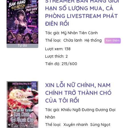
STREAMER BÁN HÀNG GIỚI
HẠN SỐ LƯỢNG MUA, CẢ
PHÒNG LIVESTREAM PHÁT
ĐIÊN RỒI
Tác giả:
Mỹ Nhân Tiên Cảnh
Thể loại:
Chữa lành
Hệ thống
Tự do
Lượt xem:
138
Lượt thích:
2
Tiến độ:
215/600
XIN LỖI NỮ CHÍNH, NAM
CHÍNH TRỞ THÀNH CHÓ
CỦA TÔI RỒI
Tác giả:
Khiếu Ngã Đường Đương Đại
Nhân
Thể loại:
Xuyên nhanh
Sủng Ngọt