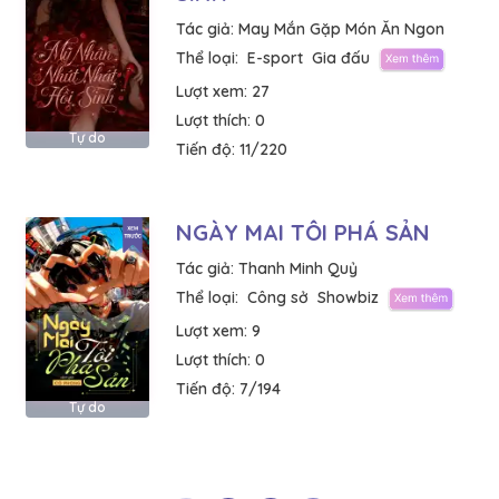
Tác giả:
May Mắn Gặp Món Ăn Ngon
Thể loại:
E-sport
Gia đấu
Lượt xem:
27
Lượt thích:
0
Tự do
Tiến độ:
11/220
NGÀY MAI TÔI PHÁ SẢN
Tác giả:
Thanh Minh Quỷ
Thể loại:
Công sở
Showbiz
Lượt xem:
9
Lượt thích:
0
Tiến độ:
7/194
Tự do