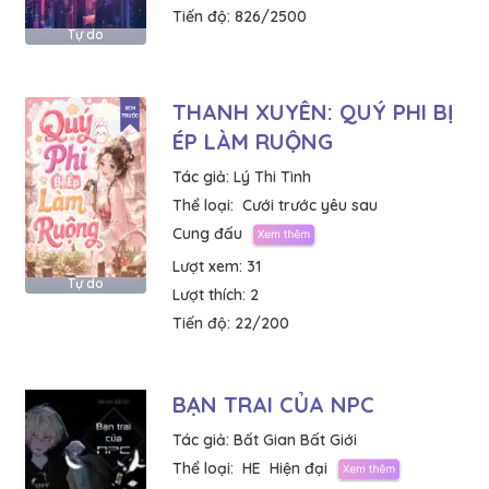
Tiến độ:
826/2500
Tự do
THANH XUYÊN: QUÝ PHI BỊ
ÉP LÀM RUỘNG
Tác giả:
Lý Thi Tình
Thể loại:
Cưới trước yêu sau
Cung đấu
Lượt xem:
31
Tự do
Lượt thích:
2
Tiến độ:
22/200
BẠN TRAI CỦA NPC
Tác giả:
Bất Gian Bất Giới
Thể loại:
HE
Hiện đại