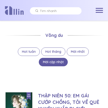
Võng du
Hot tuần
Hot tháng
Mới nhất
Mới cập nhật
THẬP NIÊN 50: EM GÁI
CƯỚP CHỒNG, TÔI VỀ QUÊ