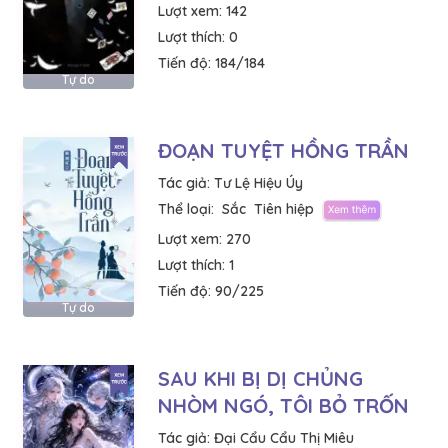
Lượt xem:
142
Lượt thích:
0
Tiến độ:
184/184
Tự do
ĐOẠN TUYỆT HỒNG TRẦN
Tác giả:
Tư Lệ Hiệu Úy
Thể loại:
Sắc
Tiên hiệp
Lượt xem:
270
Lượt thích:
1
Tiến độ:
90/225
Tự do
SAU KHI BỊ DỊ CHỦNG
NHÒM NGÓ, TÔI BỎ TRỐN
Tác giả:
Đại Cẩu Cẩu Thị Miêu