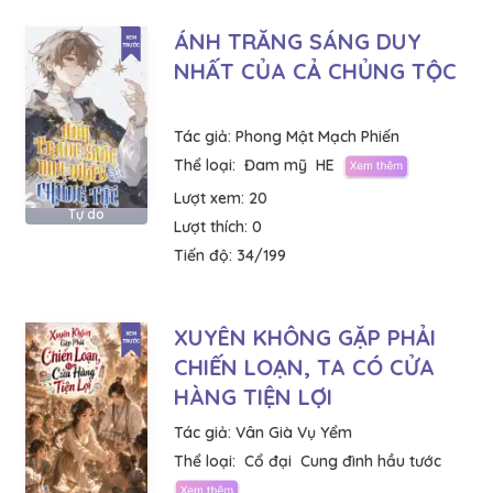
ÁNH TRĂNG SÁNG DUY
NHẤT CỦA CẢ CHỦNG TỘC
Tác giả:
Phong Mật Mạch Phiến
Thể loại:
Đam mỹ
HE
Lượt xem:
20
Tự do
Lượt thích:
0
Tiến độ:
34/199
XUYÊN KHÔNG GẶP PHẢI
CHIẾN LOẠN, TA CÓ CỬA
HÀNG TIỆN LỢI
Tác giả:
Vân Già Vụ Yểm
Thể loại:
Cổ đại
Cung đình hầu tước