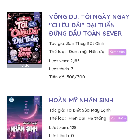
VÕNG DU: TÔI NGÀY NGÀY
"CHIÊU ĐÃI" ĐẠI THẦN
ĐỨNG ĐẦU TOÀN SEVER
Tác giả:
Sơn Thủy Bất Đình
Thể loại:
Đam mỹ
Hiện đại
Lượt xem:
2,185
Tự do
Lượt thích:
3
Tiến độ:
508/700
HOÀN MỸ NHÂN SINH
Tác giả:
Ta Biết Sủa Máy Lạnh
Thể loại:
Hiện đại
Hệ thống
Lượt xem:
128
Lượt thích:
0