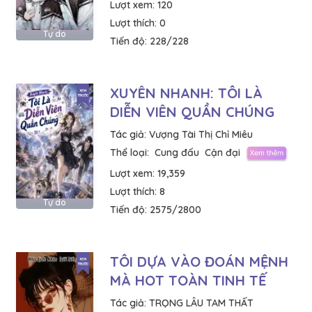
Lượt xem:
120
Lượt thích:
0
Tự do
Tiến độ:
228/228
XUYÊN NHANH: TÔI LÀ
DIỄN VIÊN QUẦN CHÚNG
Tác giả:
Vượng Tài Thị Chỉ Miêu
Thể loại:
Cung đấu
Cận đại
Lượt xem:
19,359
Lượt thích:
8
Tự do
Tiến độ:
2575/2800
TÔI DỰA VÀO ĐOÁN MỆNH
MÀ HOT TOÀN TINH TẾ
Tác giả:
TRỌNG LÂU TAM THẤT