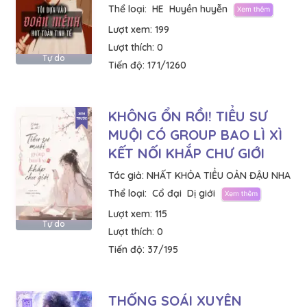
Thể loại:
HE
Huyền huyễn
Lượt xem:
199
Lượt thích:
0
Tự do
Tiến độ:
171/1260
KHÔNG ỔN RỒI! TIỂU SƯ
MUỘI CÓ GROUP BAO LÌ XÌ
KẾT NỐI KHẮP CHƯ GIỚI
Tác giả:
NHẤT KHỎA TIỂU OẢN ĐẬU NHA
Thể loại:
Cổ đại
Dị giới
Lượt xem:
115
Tự do
Lượt thích:
0
Tiến độ:
37/195
THỐNG SOÁI XUYÊN