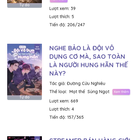
Tự do
Lượt xem:
39
Lượt thích:
5
Tiến độ:
206/247
NGHE BẢO LÀ ĐỘI VÔ
DỤNG CƠ MÀ, SAO TOÀN
LÀ NGƯỜI HUNG HÃN THẾ
NÀY?
Tác giả:
Đường Cửu Nghiêu
Thể loại:
Mạt thế
Sủng Ngọt
Tự do
Lượt xem:
669
Lượt thích:
4
Tiến độ:
157/365