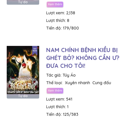
Tự do
Lượt xem:
2,138
Lượt thích:
8
Tiến độ:
179/800
NAM CHÍNH BỆNH KIỀU BỊ
GHÉT BỎ? KHÔNG CẦN Ư?
ĐƯA CHO TÔI!
Tác giả:
Túy Áo
Thể loại:
Xuyên nhanh
Cung đấu
Tự do
Lượt xem:
541
Lượt thích:
1
Tiến độ:
125/583