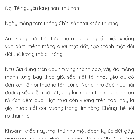
Đại Tề nguyên long năm thứ năm.
Ngày mồng tám tháng Chín, sắc trời khác thường.
Ánh sáng mặt trời tựa như máu, loang lổ chiếu xuống
vạn dặm mênh mông dưới mặt đất, tạo thành một dải
dài thê lương mà bi tráng.
Nhu Gia đứng trên đoạn tường thành cao, váy áo mỏng
manh tung bay theo gió, sắc mặt tái nhợt yếu ớt, cô
đơn xen lẫn bi thương tận cùng. Nàng như đoá hoa hải
đường kiều diễm ướt át, lung lay chớm tàn sau cơn mưa
rả rích đêm qua. Hạt mưa còn vương trên hoa, hay là
giọt nước mắt còn vương trong tim nàng. Chẳng thể nói
rõ thành lời.
Khoảnh khắc này, mọi thứ như một đoạn ký ức đứt gãy,
giãy giụa lầm than. Hoá ra, cả một đời của Nhu Gia, từng