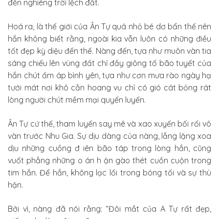
đến nghiêng trời lệch đất.
Hoá ra, là thế giới của Ân Tự quá nhỏ bé dơ bẩn thế nên
hắn không biết rằng, ngoài kia vẫn luôn có những điều
tốt đẹp kỳ diệu đến thế. Nàng đến, tựa như muôn vàn tia
sáng chiếu lên vùng đất chỉ đầy giông tố bão tuyết của
hắn chút ấm áp bình yên, tựa như cơn mưa rào ngày hạ
tưới mát nơi khô cằn hoang vu chỉ có gió cát bỏng rát
lòng người chút mềm mại quyến luyến.
Ân Tự cứ thế, tham luyến say mê và xao xuyến bối rối vô
vàn trước Nhu Gia. Sự dịu dàng của nàng, lẳng lặng xoa
dịu những cuồng đ iên bão táp trong lòng hắn, cũng
vuốt phẳng những o án h ận gào thét cuồn cuộn trong
tim hắn. Để hắn, không lạc lối trong bóng tối và sự thù
hận.
Bởi vì, nàng đã nói rằng: “Đôi mắt của A Tự rất đẹp,