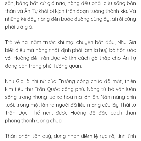
sẵn, bằng bất cứ giá nào, nàng đều phải cứu sống bản
thân và Ân Tự khỏi bi kịch trên đoạn tường thành kia. Và
những kẻ đẩy nàng đến bước đường cùng ấy, ai rồi cũng
phải trả giá.
Trở về hai năm trước khi mọi chuyện bắt đầu, Nhu Gia
biết điều mà nàng nhất định phải làm là huỷ bỏ hôn ước
với Hoàng đế Trần Dục và tìm cách gả thấp cho Ân Tự
đang còn trong phủ Tướng quân.
Nhu Gia là nhi nữ của Trưởng công chúa đã mất, thiên
kim tiểu thư Trấn Quốc công phủ. Nàng từ bé vẫn luôn
sống trong nhung lụa xa hoa mà lớn lên. Năm nàng chín
tuổi, trong một lần ra ngoài đã liều mạng cứu lấy Thái tử
Trần Dục. Thế nên, được Hoàng đế đặc cách thân
phong thành Công chúa.
Thân phận tôn quý, dung nhan diễm lệ rực rỡ, tính tình