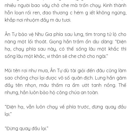
nhiều người bao vây chở che mà trốn chạy. Kinh thành
hỗn loạn rối ren, đao thương c hém g iết không ngừng,
khắp nơi nhuộm đầy m áu tươi.
Ân Tự bảo vệ Nhu Gia phía sau lưng, tìm trong tử lộ cho
nàng một lối thoát. Giọng hắn trầm ổn dịu dàng: “Điện
hạ, chạy phía sau này, có thể sống lâu một khắc thì
sống lâu một khắc, vi thần sẽ che chở cho ngài.”
Mũi tên rơi như mưa, Ân Tự dù tài giỏi đến đâu cũng làm
sao chống chọi lại được vô số quân địch. Lưng hắn găm
đầy tên nhọn, máu thấm ra ẩm ướt tanh nồng. Thế
nhưng, hắn luôn bảo hộ công chúa an toàn.
“Điện hạ, vẫn luôn chạy về phía trước, đừng quay đầu
lại.”
“Đừng quay đầu lại.”