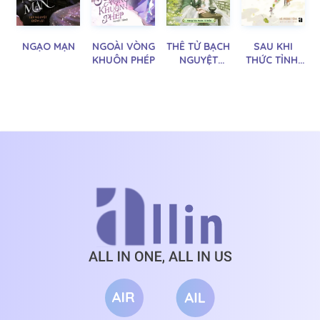
NGẠO MẠN
NGOÀI VÒNG
THÊ TỬ BẠCH
SAU KHI
KHUÔN PHÉP
NGUYỆT
THỨC TỈNH,
QUANG ĐÃ
NỮ PHỤ LỤY
MẤT CỦA
TÌNH ÔM
THỦ PHỤ ĐÃ
CHẶT ĐÙI
TRỞ VỀ
CHỒNG