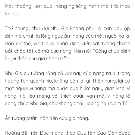
Một thoáng lướt qua, nàng nghiêng mình thả trôi theo
làn gió…
Thế nhưng, chờ đợi Nhu Gia không phải là cơn đau ập
đến mà chính là lồng ngực ấm nóng của một người xa lạ.
Hắn cứ thế, vượt qua quân địch, đến sát tường thành
bất chấp tất cả mà cứu nàng. Hắn nói: “Công chúa điện
hạ, vi thần cứu giá chậm trễ.”
Nhu Gia cứ tưởng rằng cả đời này của nàng ra đi trong
hoang tàn quạnh hiu, không còn lại gì. Thế nhưng, lại có
một người vì nàng mà bước qua hiểm nguy gian khó, vì
nàng mà liều mạng với thiên quân vạn mã, vì nàng là
công chúa Nhu Gia, chứ không phải Hoàng hậu Nam Tề…
Ân tướng quân, hắn đến cứu giá nàng.
Hoàng đế Trần Dục mang theo Quý tần Cao Oản được