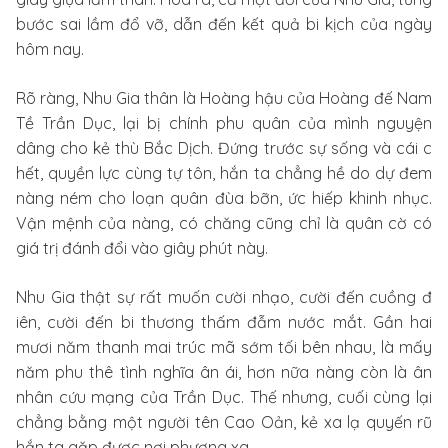
bước sai lầm đổ vỡ, dẫn đến kết quả bi kịch của ngày
hôm nay.
Rõ ràng, Nhu Gia thân là Hoàng hậu của Hoàng đế Nam
Tề Trần Dục, lại bị chính phu quân của mình nguyện
dâng cho kẻ thù Bắc Dịch. Đứng trước sự sống và cái c
hết, quyền lực cùng tự tôn, hắn ta chẳng hề do dự đem
nàng ném cho loạn quân đùa bỡn, ức hiếp khinh nhục.
Vận mệnh của nàng, có chăng cũng chỉ là quân cờ có
giá trị đánh đổi vào giây phút này.
Nhu Gia thật sự rất muốn cười nhạo, cười đến cuồng đ
iên, cười đến bi thương thấm đẫm nước mắt. Gần hai
mươi năm thanh mai trúc mã sớm tối bên nhau, là mấy
năm phu thê tình nghĩa ân ái, hơn nữa nàng còn là ân
nhân cứu mạng của Trần Dục. Thế nhưng, cuối cùng lại
chẳng bằng một người tên Cao Oản, kẻ xa lạ quyến rũ
hắn ta gặp được nơi phương xa.