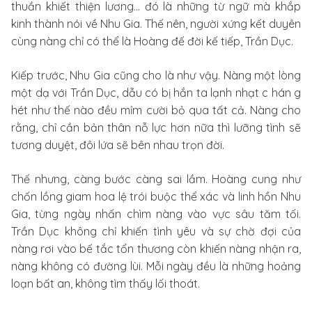
thuần khiết thiện lương… đó là những từ ngữ mà khắp
kinh thành nói về Nhu Gia. Thế nên, người xứng kết duyên
cùng nàng chỉ có thể là Hoàng đế đời kế tiếp, Trần Dục.
Kiếp trước, Nhu Gia cũng cho là như vậy. Nàng một lòng
một dạ với Trần Dục, dẫu có bị hắn ta lạnh nhạt c hán g
hét như thế nào đều mỉm cười bỏ qua tất cả. Nàng cho
rằng, chỉ cần bản thân nỗ lực hơn nữa thì lưỡng tình sẽ
tương duyệt, đôi lứa sẽ bên nhau trọn đời.
Thế nhưng, càng bước càng sai lầm. Hoàng cung như
chốn lồng giam hoa lệ trói buộc thể xác và linh hồn Nhu
Gia, từng ngày nhấn chìm nàng vào vực sâu tăm tối.
Trần Dục không chỉ khiến tình yêu và sự chờ đợi của
nàng rơi vào bế tắc tổn thương còn khiến nàng nhận ra,
nàng không có đường lùi. Mỗi ngày đều là những hoảng
loạn bất an, không tìm thấy lối thoát.