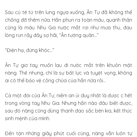
Sau cú té từ trên lưng ngựa xuống, Ân Tự đã không thể
chống đỡ thêm nữa. Hắn phun ra toàn máu, quanh thân
cũng là máu. Nhu Gia nước mắt rơi như mưa thu, đau
lòng run rẩy đầy sợ hãi, “Ân tướng quân…”
“Điện hạ, đừng khóc…”
Ân Tự giơ tay muốn lau đi nước mắt trên khuôn mặt
nàng. Thế nhưng, chỉ là sự bất lực và tuyệt vọng, không
ai có thể bảo vệ công chúa của hắn nữa rồi…
Cả một đời của Ân Tự, niềm an ủi duy nhất là được c hết
trong vòng tay Nhu Gia. Nhưng hắn nào đâu biết được,
sau đó nàng cũng dùng thanh đao sắc bén kia, kết thúc
sinh mệnh của mình.
Đến tận những giây phút cuối cùng, nàng vẫn luôn tự