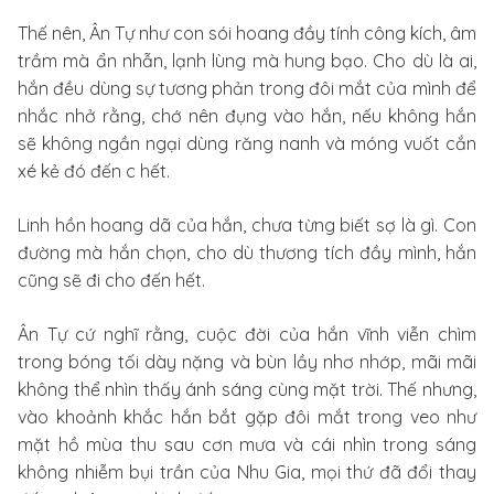
Thế nên, Ân Tự như con sói hoang đầy tính công kích, âm
trầm mà ẩn nhẫn, lạnh lùng mà hung bạo. Cho dù là ai,
hắn đều dùng sự tương phản trong đôi mắt của mình để
nhắc nhở rằng, chớ nên đụng vào hắn, nếu không hắn
sẽ không ngần ngại dùng răng nanh và móng vuốt cắn
xé kẻ đó đến c hết.
Linh hồn hoang dã của hắn, chưa từng biết sợ là gì. Con
đường mà hắn chọn, cho dù thương tích đầy mình, hắn
cũng sẽ đi cho đến hết.
Ân Tự cứ nghĩ rằng, cuộc đời của hắn vĩnh viễn chìm
trong bóng tối dày nặng và bùn lầy nhơ nhớp, mãi mãi
không thể nhìn thấy ánh sáng cùng mặt trời. Thế nhưng,
vào khoảnh khắc hắn bắt gặp đôi mắt trong veo như
mặt hồ mùa thu sau cơn mưa và cái nhìn trong sáng
không nhiễm bụi trần của Nhu Gia, mọi thứ đã đổi thay