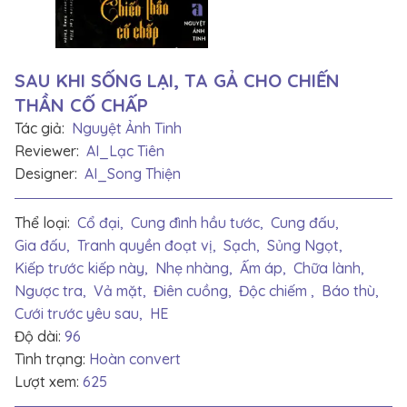
SAU KHI SỐNG LẠI, TA GẢ CHO CHIẾN
THẦN CỐ CHẤP
Tác giả:
Nguyệt Ảnh Tinh
Reviewer:
AI_Lạc Tiên
Designer:
AI_Song Thiện
Thể loại:
Cổ đại,
Cung đình hầu tước,
Cung đấu,
Gia đấu,
Tranh quyền đoạt vị,
Sạch,
Sủng Ngọt,
Kiếp trước kiếp này,
Nhẹ nhàng,
Ấm áp,
Chữa lành,
Ngược tra,
Vả mặt,
Điên cuồng,
Độc chiếm ,
Báo thù,
Cưới trước yêu sau,
HE
Độ dài:
96
Tình trạng:
Hoàn convert
Lượt xem:
625