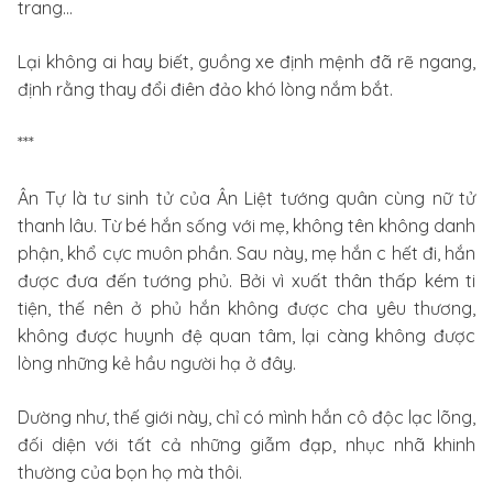
trang…
Lại không ai hay biết, guồng xe định mệnh đã rẽ ngang,
định rằng thay đổi điên đảo khó lòng nắm bắt.
***
Ân Tự là tư sinh tử của Ân Liệt tướng quân cùng nữ tử
thanh lâu. Từ bé hắn sống với mẹ, không tên không danh
phận, khổ cực muôn phần. Sau này, mẹ hắn c hết đi, hắn
được đưa đến tướng phủ. Bởi vì xuất thân thấp kém ti
tiện, thế nên ở phủ hắn không được cha yêu thương,
không được huynh đệ quan tâm, lại càng không được
lòng những kẻ hầu người hạ ở đây.
Dường như, thế giới này, chỉ có mình hắn cô độc lạc lõng,
đối diện với tất cả những giẫm đạp, nhục nhã khinh
thường của bọn họ mà thôi.