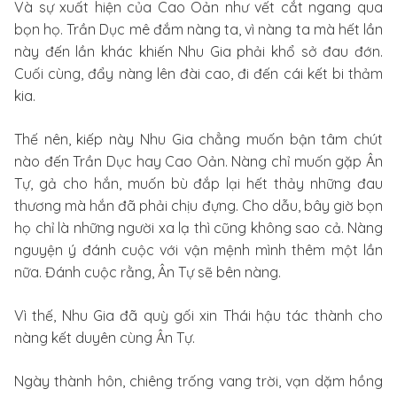
Và sự xuất hiện của Cao Oản như vết cắt ngang qua
bọn họ. Trần Dục mê đắm nàng ta, vì nàng ta mà hết lần
này đến lần khác khiến Nhu Gia phải khổ sở đau đớn.
Cuối cùng, đẩy nàng lên đài cao, đi đến cái kết bi thảm
kia.
Thế nên, kiếp này Nhu Gia chẳng muốn bận tâm chút
nào đến Trần Dục hay Cao Oản. Nàng chỉ muốn gặp Ân
Tự, gả cho hắn, muốn bù đắp lại hết thảy những đau
thương mà hắn đã phải chịu đựng. Cho dẫu, bây giờ bọn
họ chỉ là những người xa lạ thì cũng không sao cả. Nàng
nguyện ý đánh cuộc với vận mệnh mình thêm một lần
nữa. Đánh cuộc rằng, Ân Tự sẽ bên nàng.
Vì thế, Nhu Gia đã quỳ gối xin Thái hậu tác thành cho
nàng kết duyên cùng Ân Tự.
Ngày thành hôn, chiêng trống vang trời, vạn dặm hồng