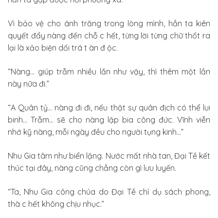
Vì bảo vệ cho ánh trăng trong lòng mình, hắn ta kiên
quyết đẩy nàng đến chỗ c hết, từng lời từng chữ thốt ra
lại là xảo biện dối trá t àn đ ộc.
“Nàng… giúp trẫm nhiều lần như vậy, thì thêm một lần
này nữa đi.”
“A Quân tỷ… nàng đi đi, nếu thật sự quân địch có thể lui
binh… Trẫm… sẽ cho nàng lập bia công đức. Vĩnh viễn
nhớ kỹ nàng, mỗi ngày đều cho người tụng kinh…”
Nhu Gia tâm như biển lặng. Nước mất nhà tan, Đại Tề kết
thúc tại đây, nàng cũng chẳng còn gì lưu luyến.
“Ta, Nhu Gia công chúa do Đại Tề chỉ dụ sách phong,
thà c hết không chịu nhục.”