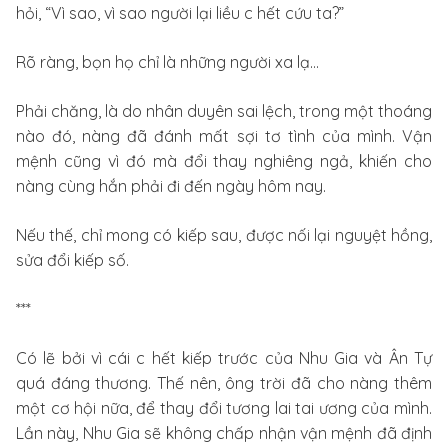
hỏi, “Vì sao, vì sao người lại liều c hết cứu ta?”
Rõ ràng, bọn họ chỉ là những người xa lạ…
Phải chăng, là do nhân duyên sai lệch, trong một thoáng
nào đó, nàng đã đánh mất sợi tơ tình của mình. Vận
mệnh cũng vì đó mà đổi thay nghiêng ngả, khiến cho
nàng cùng hắn phải đi đến ngày hôm nay.
Nếu thế, chỉ mong có kiếp sau, được nối lại nguyệt hồng,
sửa đổi kiếp số.
***
Có lẽ bởi vì cái c hết kiếp trước của Nhu Gia và Ân Tự
quá đáng thương. Thế nên, ông trời đã cho nàng thêm
một cơ hội nữa, để thay đổi tương lai tai ương của mình.
Lần này, Nhu Gia sẽ không chấp nhận vận mệnh đã định