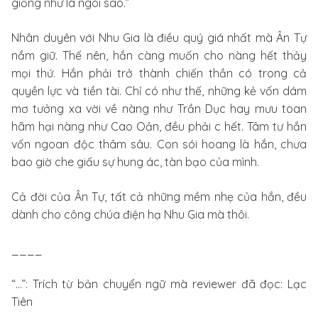
giống như là ngôi sao.”
Nhân duyên với Nhu Gia là điều quý giá nhất mà Ân Tự
nắm giữ. Thế nên, hắn càng muốn cho nàng hết thảy
mọi thứ. Hắn phải trở thành chiến thần có trong cả
quyền lực và tiền tài. Chỉ có như thế, những kẻ vốn dám
mơ tưởng xa vời về nàng như Trần Dục hay mưu toan
hãm hại nàng như Cao Oản, đều phải c hết. Tâm tư hắn
vốn ngoan độc thâm sâu. Con sói hoang là hắn, chưa
bao giờ che giấu sự hung ác, tàn bạo của mình.
Cả đời của Ân Tự, tất cả những mềm nhẹ của hắn, đều
dành cho công chúa điện hạ Nhu Gia mà thôi.
____
“…”: Trích từ bản chuyển ngữ mà reviewer đã đọc: Lạc
Tiên