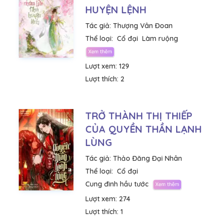
HUYỆN LỆNH
Tác giả:
Thượng Vân Đoan
Thể loại:
Cổ đại
Làm ruộng
Lượt xem:
129
Lượt thích:
2
TRỞ THÀNH THỊ THIẾP
CỦA QUYỀN THẦN LẠNH
LÙNG
Tác giả:
Thảo Đăng Đại Nhân
Thể loại:
Cổ đại
Cung đình hầu tước
Lượt xem:
274
Lượt thích:
1