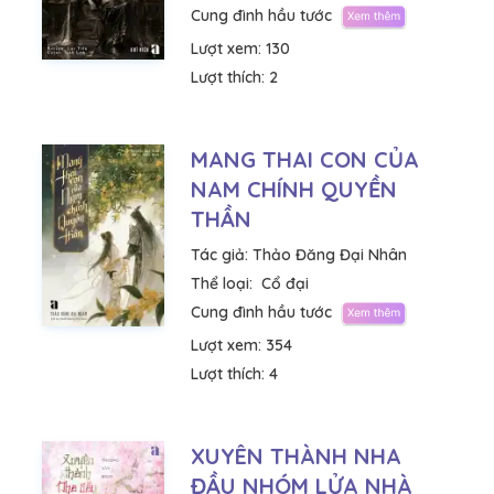
Cung đình hầu tước
Lượt xem:
130
Lượt thích:
2
MANG THAI CON CỦA
NAM CHÍNH QUYỀN
THẦN
Tác giả:
Thảo Đăng Đại Nhân
Thể loại:
Cổ đại
Cung đình hầu tước
Lượt xem:
354
Lượt thích:
4
XUYÊN THÀNH NHA
ĐẦU NHÓM LỬA NHÀ