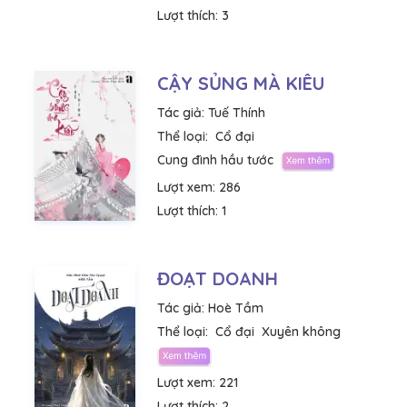
Lượt thích:
3
CẬY SỦNG MÀ KIÊU
Tác giả:
Tuế Thính
Thể loại:
Cổ đại
Cung đình hầu tước
Lượt xem:
286
Lượt thích:
1
ĐOẠT DOANH
Tác giả:
Hoè Tầm
Thể loại:
Cổ đại
Xuyên không
Lượt xem:
221
Lượt thích:
2