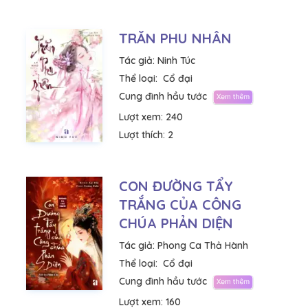
TRĂN PHU NHÂN
Tác giả:
Ninh Túc
Thể loại:
Cổ đại
Cung đình hầu tước
Lượt xem:
240
Lượt thích:
2
CON ĐƯỜNG TẨY
TRẮNG CỦA CÔNG
CHÚA PHẢN DIỆN
Tác giả:
Phong Ca Thả Hành
Thể loại:
Cổ đại
Cung đình hầu tước
Lượt xem:
160