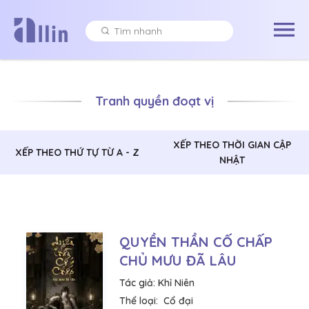
Tranh quyền đoạt vị
XẾP THEO THỜI GIAN CẬP
XẾP THEO THỨ TỰ TỪ A - Z
NHẬT
QUYỀN THẦN CỐ CHẤP
CHỦ MƯU ĐÃ LÂU
Tác giả:
Khỉ Niên
Thể loại:
Cổ đại