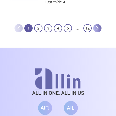
Lượt thích:
4
1
2
3
4
5
…
12