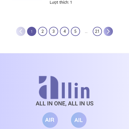
Lượt thích:
1
1
2
3
4
5
…
21