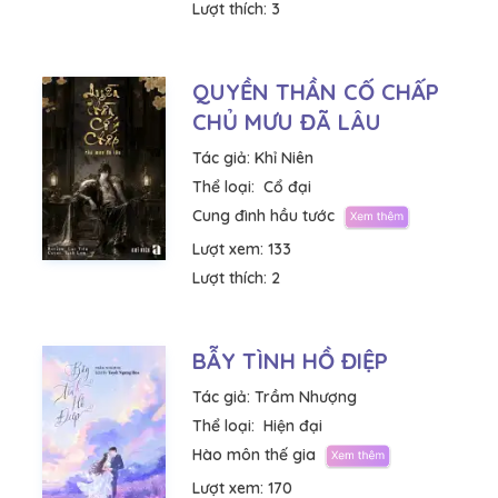
Lượt thích:
3
QUYỀN THẦN CỐ CHẤP
CHỦ MƯU ĐÃ LÂU
Tác giả:
Khỉ Niên
Thể loại:
Cổ đại
Cung đình hầu tước
Lượt xem:
133
Lượt thích:
2
BẪY TÌNH HỒ ĐIỆP
Tác giả:
Trầm Nhượng
Thể loại:
Hiện đại
Hào môn thế gia
Lượt xem:
170