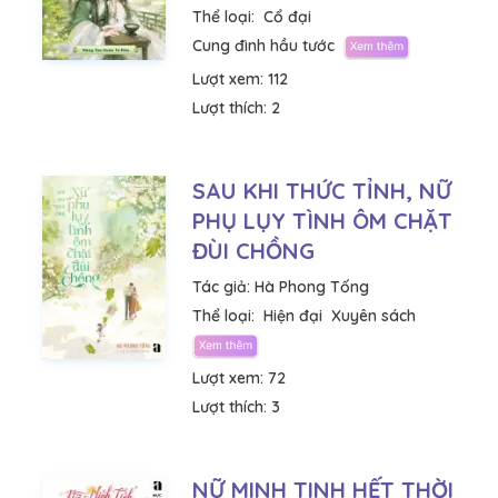
Thể loại:
Cổ đại
Cung đình hầu tước
Lượt xem:
112
Lượt thích:
2
SAU KHI THỨC TỈNH, NỮ
PHỤ LỤY TÌNH ÔM CHẶT
ĐÙI CHỒNG
Tác giả:
Hà Phong Tống
Thể loại:
Hiện đại
Xuyên sách
Lượt xem:
72
Lượt thích:
3
NỮ MINH TINH HẾT THỜI