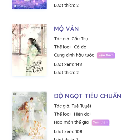
Lượt thích:
2
MỘ VÂN
Tác giả:
Cẩu Trụ
Thể loại:
Cổ đại
Cung đình hầu tước
Lượt xem:
148
Lượt thích:
2
ĐỘ NGỌT TIÊU CHUẨN
Tác giả:
Tuệ Tuyết
Thể loại:
Hiện đại
Hào môn thế gia
Lượt xem:
108
Lượt thích:
1