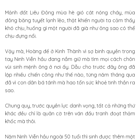
Mảnh đất Liêu Đông mùa hè gió cát nóng cháy, mùa
đông băng tuyết lạnh lẽo, thật khiến người ta cảm thấy
khó chịu, huống gì một người đã già như ông sao có thể
chịu đựng nổi.
Vậy mà, Hoàng đế ở Kinh Thành vì sợ binh quyền trong
tay Ninh Viễn hầu đang nắm giữ mà tìm mọi cách chôn
vùi sinh mệnh ông ở nơi ấy. Dẫu cho trước đây ông đã
lập nhiều chiến công như thế nào, từng năm tháng qua
đã vì con dân bá tánh mà hao tổn sức khoẻ tinh thần ra
sao.
Chung quy, trước quyền lực danh vọng, tất cả những thứ
khác đều chỉ là quân cờ trên ván đấu tranh đoạt thảm
khốc mà thôi.
Năm Ninh Viễn hầu ngoài 50 tuổi thì sinh được thêm một