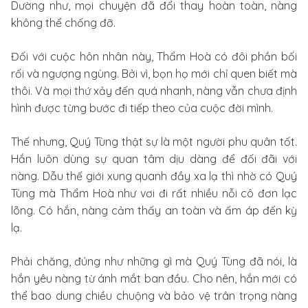
Dường như, mọi chuyện đã đổi thay hoàn toàn, nàng
không thể chống đỡ.
Đối với cuộc hôn nhân này, Thẩm Hoà có đôi phần bối
rối và ngượng ngùng. Bởi vì, bọn họ mới chỉ quen biết mà
thôi. Và mọi thứ xảy đến quá nhanh, nàng vẫn chưa định
hình được từng bước đi tiếp theo của cuộc đời mình.
Thế nhưng, Quý Tùng thật sự là một người phu quân tốt.
Hắn luôn dùng sự quan tâm dịu dàng để đối đãi với
nàng. Dẫu thế giới xung quanh đầy xa lạ thì nhờ có Quý
Tùng mà Thẩm Hoà như vơi đi rất nhiều nỗi cô đơn lạc
lõng. Có hắn, nàng cảm thấy an toàn và ấm áp đến kỳ
lạ.
Phải chăng, đúng như những gì mà Quý Tùng đã nói, là
hắn yêu nàng từ ánh mắt ban đầu. Cho nên, hắn mới có
thể bao dung chiều chuộng và bảo vệ trân trọng nàng