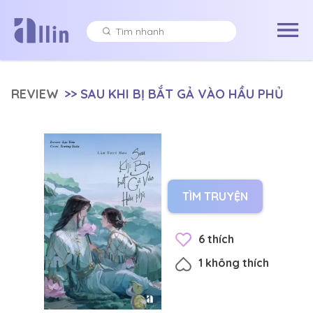
REVIEW
>>
SAU KHI BỊ BẮT GẢ VÀO HẦU PHỦ
TÌM TRUYỆN
6
thích
1
không thích