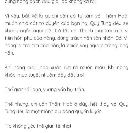
cùng nàng bạch đầu giai lão không xa rời.
Vì vậy, bất kể là ai, chỉ cần có tư tâm với Thẩm Hoà,
muốn chia cắt tơ duyên của bọn họ, Quý Tùng đều sẽ
không ngần ngại diệt trừ tất cả. Thanh mai trúc mã, vị
tiền hôn phu của nàng, đừng trách hắn tàn nhẫn. Bởi vì,
nàng là trái tim của hắn, là chiếc vảy ngược trong lòng
hắn.
Khi nàng cười, hoa xuân rực rỡ muôn màu. Khi nàng
khóc, mưa tuyết nhuộm đầy đất trời.
Thế gian rối loạn, vương vấn bụi trần.
Thế nhưng, chỉ cần Thẩm Hoà ở đây, hết thảy với Quý
Tùng đều là một mảnh dịu dàng quyến luyến.
“Ta không yêu thế gian tẻ nhạt