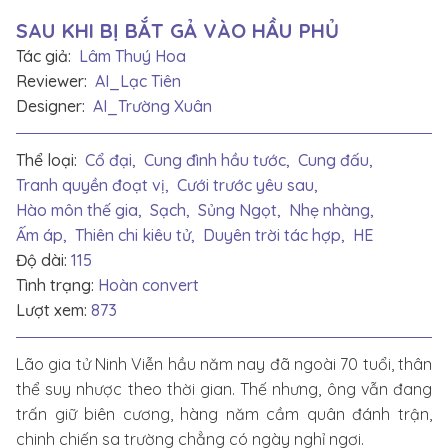
SAU KHI BỊ BẮT GẢ VÀO HẦU PHỦ
Tác giả:
Lâm Thuý Hoa
Reviewer:
AI_Lạc Tiên
Designer:
AI_Trường Xuân
Thể loại:
Cổ đại,
Cung đình hầu tước,
Cung đấu,
Tranh quyền đoạt vị,
Cưới trước yêu sau,
Hào môn thế gia,
Sạch,
Sủng Ngọt,
Nhẹ nhàng,
Ấm áp,
Thiên chi kiêu tử,
Duyên trời tác hợp,
HE
Độ dài:
115
Tình trạng:
Hoàn convert
Lượt xem:
873
Lão gia tử Ninh Viễn hầu năm nay đã ngoài 70 tuổi, thân
thể suy nhược theo thời gian. Thế nhưng, ông vẫn đang
trấn giữ biên cương, hàng năm cầm quân đánh trận,
chinh chiến sa trường chẳng có ngày nghỉ ngơi.