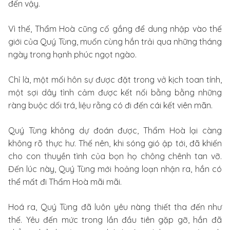
đến vậy.
Vì thế, Thẩm Hoà cũng cố gắng để dung nhập vào thế
giới của Quý Tùng, muốn cùng hắn trải qua những tháng
ngày trong hạnh phúc ngọt ngào.
Chỉ là, một mối hôn sự được đặt trong vở kịch toan tính,
một sợi dây tình cảm được kết nối bằng bằng những
ràng buộc dối trá, liệu rằng có đi đến cái kết viên mãn.
Quý Tùng không dự đoán được, Thẩm Hoà lại càng
không rõ thực hư. Thế nên, khi sóng gió ập tới, đã khiến
cho con thuyền tình của bọn họ chông chênh tan vỡ.
Đến lúc này, Quý Tùng mới hoảng loạn nhận ra, hắn có
thể mất đi Thẩm Hoà mãi mãi.
Hoá ra, Quý Tùng đã luôn yêu nàng thiết tha đến như
thế. Yêu đến mức trong lần đầu tiên gặp gỡ, hắn đã