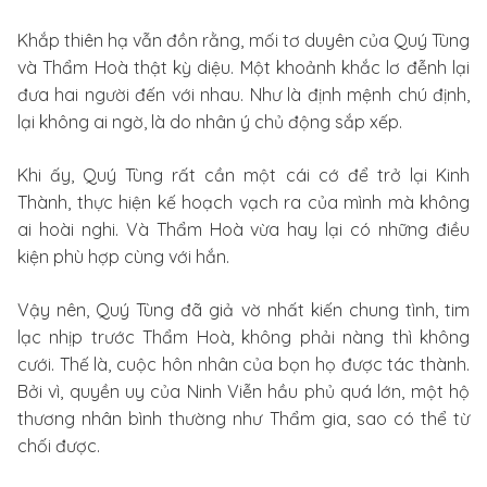
Khắp thiên hạ vẫn đồn rằng, mối tơ duyên của Quý Tùng
và Thẩm Hoà thật kỳ diệu. Một khoảnh khắc lơ đễnh lại
đưa hai người đến với nhau. Như là định mệnh chú định,
lại không ai ngờ, là do nhân ý chủ động sắp xếp.
Khi ấy, Quý Tùng rất cần một cái cớ để trở lại Kinh
Thành, thực hiện kế hoạch vạch ra của mình mà không
ai hoài nghi. Và Thẩm Hoà vừa hay lại có những điều
kiện phù hợp cùng với hắn.
Vậy nên, Quý Tùng đã giả vờ nhất kiến chung tình, tim
lạc nhịp trước Thẩm Hoà, không phải nàng thì không
cưới. Thế là, cuộc hôn nhân của bọn họ được tác thành.
Bởi vì, quyền uy của Ninh Viễn hầu phủ quá lớn, một hộ
thương nhân bình thường như Thẩm gia, sao có thể từ
chối được.