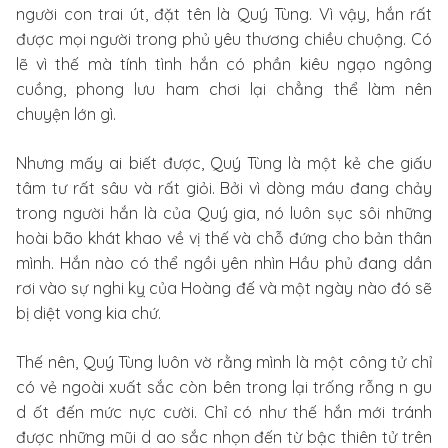
người con trai út, đặt tên là Quý Tùng. Vì vậy, hắn rất
được mọi người trong phủ yêu thương chiều chuộng. Có
lẽ vì thế mà tính tình hắn có phần kiêu ngạo ngông
cuồng, phong lưu ham chơi lại chẳng thể làm nên
chuyện lớn gì.
Nhưng mấy ai biết được, Quý Tùng là một kẻ che giấu
tâm tư rất sâu và rất giỏi. Bởi vì dòng máu đang chảy
trong người hắn là của Quý gia, nó luôn sục sôi những
hoài bão khát khao về vị thế và chỗ đứng cho bản thân
mình. Hắn nào có thể ngồi yên nhìn Hầu phủ đang dần
rơi vào sự nghi kỵ của Hoàng đế và một ngày nào đó sẽ
bị diệt vong kia chứ.
Thế nên, Quý Tùng luôn vờ rằng mình là một công tử chỉ
có vẻ ngoài xuất sắc còn bên trong lại trống rỗng n gu
d ốt đến mức nực cười. Chỉ có như thế hắn mới tránh
được những mũi d ao sắc nhọn đến từ bậc thiên tử trên