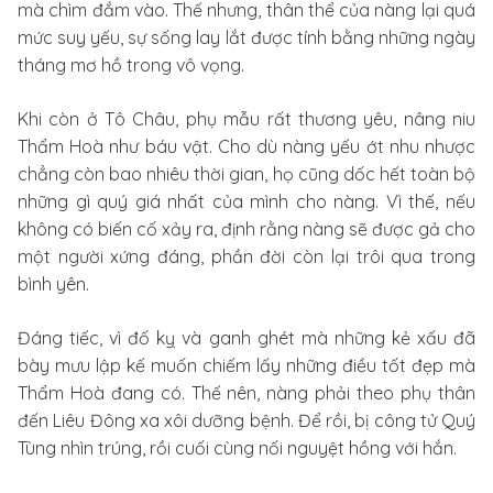
mà chìm đắm vào. Thế nhưng, thân thể của nàng lại quá
mức suy yếu, sự sống lay lắt được tính bằng những ngày
tháng mơ hồ trong vô vọng.
Khi còn ở Tô Châu, phụ mẫu rất thương yêu, nâng niu
Thẩm Hoà như báu vật. Cho dù nàng yếu ớt nhu nhược
chẳng còn bao nhiêu thời gian, họ cũng dốc hết toàn bộ
những gì quý giá nhất của mình cho nàng. Vì thế, nếu
không có biến cố xảy ra, định rằng nàng sẽ được gả cho
một người xứng đáng, phần đời còn lại trôi qua trong
bình yên.
Đáng tiếc, vì đố kỵ và ganh ghét mà những kẻ xấu đã
bày mưu lập kế muốn chiếm lấy những điều tốt đẹp mà
Thẩm Hoà đang có. Thế nên, nàng phải theo phụ thân
đến Liêu Đông xa xôi dưỡng bệnh. Để rồi, bị công tử Quý
Tùng nhìn trúng, rồi cuối cùng nối nguyệt hồng với hắn.