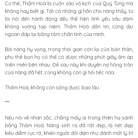
Cứ thế, Thẩm Hoà bị cuốn vào vở kịch của Quý Tùng mà
không hay biết gì. Tất cả những gì hắn cho nàng thấy, từ
lời nói đến hành động đều thể hiện tình yêu sâu đậm
không vướng tạp niệm. Thẩm Hoà dần tin, cũng dịu
ngoan đáp lại bằng tấm chân tình của mình.
Bởi nàng hy vọng, trong thời gian còn lại của bản thân,
phu thê bọn họ có thể có được những phút giây ấm áp
triền miên bên nhau. Để sau này khi duyên nợ hồng trần
của nàng đã hết, cũng không còn gì hối tiếc nữa.
Thẩm Hoà, không còn sống được bao lâu.
***
Nếu nói về nhan sắc, chẳng mấy ai trong thiên hạ sánh
bằng Thẩm Hoà. Nàng sinh ra đã rất đẹp, là nét đẹp
kiều diễm rực rỡ, khiến người đối diện như đánh mất lý trí