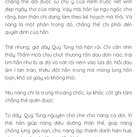
chẳng thể dời được sự chú ý của mình trước nét xinh
đẹp ngây thơ của nàng. Vậy mà, hắn lại ngu ngốc cho
rằng, bản thân chỉ đang làm theo kế hoạch mà thôi. Và
nàng là một phần trong đó, chẳng thể chi phối đến
quyết định của hắn.
Thế nhưng, giờ đây Quý Tùng hối hận rồi. Chỉ cần nhìn
thấy Thẩm Hoà chịu chút thương tổn đau đớn nào, trái
tim hắn như bị ai đó vò nát rồi ném vào lửa đỏ. Nỗi đau
âm ỉ lan tràn, thiêu đốt hắn trong mớ mông lung hỗn
loạn, khổ sở giày vò không thôi.
Yêu nàng chỉ là trong thoáng chốc, lại khắc cốt ghi tâm
chẳng thể quên được.
Từ đây, Quý Tùng nguyện chở che cho nàng cả đời. Vì
thế, hắn giúp nàng điều dưỡng thân thể, giúp nàng
chống lưng giải nạn, cho nàng lập thanh danh hiền huệ,