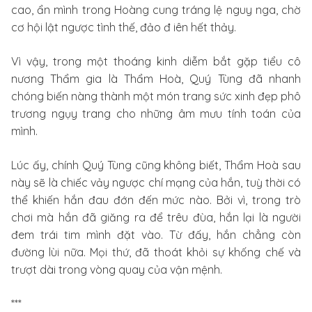
cao, ẩn mình trong Hoàng cung tráng lệ nguy nga, chờ
cơ hội lật ngược tình thế, đảo đ iên hết thảy.
Vì vậy, trong một thoáng kinh diễm bắt gặp tiểu cô
nương Thẩm gia là Thẩm Hoà, Quý Tùng đã nhanh
chóng biến nàng thành một món trang sức xinh đẹp phô
trương ngụy trang cho những âm mưu tính toán của
mình.
Lúc ấy, chính Quý Tùng cũng không biết, Thẩm Hoà sau
này sẽ là chiếc vảy ngược chí mạng của hắn, tuỳ thời có
thể khiến hắn đau đớn đến mức nào. Bởi vì, trong trò
chơi mà hắn đã giăng ra để trêu đùa, hắn lại là người
đem trái tim mình đặt vào. Từ đấy, hắn chẳng còn
đường lùi nữa. Mọi thứ, đã thoát khỏi sự khống chế và
trượt dài trong vòng quay của vận mệnh.
***