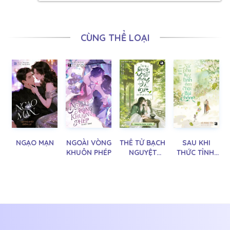
CÙNG THỂ LOẠI
NGẠO MẠN
NGOÀI VÒNG
THÊ TỬ BẠCH
SAU KHI
KHUÔN PHÉP
NGUYỆT
THỨC TỈNH,
QUANG ĐÃ
NỮ PHỤ LỤY
MẤT CỦA
TÌNH ÔM
THỦ PHỤ ĐÃ
CHẶT ĐÙI
TRỞ VỀ
CHỒNG