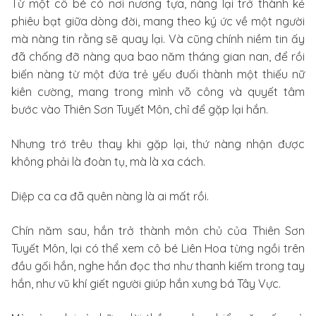
Từ một cô bé có nơi nương tựa, nàng lại trở thành kẻ
phiêu bạt giữa dòng đời, mang theo ký ức về một người
mà nàng tin rằng sẽ quay lại. Và cũng chính niềm tin ấy
đã chống đỡ nàng qua bao năm tháng gian nan, để rồi
biến nàng từ một đứa trẻ yếu đuối thành một thiếu nữ
kiên cường, mang trong mình võ công và quyết tâm
bước vào Thiên Sơn Tuyết Môn, chỉ để gặp lại hắn.
Nhưng trớ trêu thay khi gặp lại, thứ nàng nhận được
không phải là đoàn tụ, mà là xa cách.
Diệp ca ca đã quên nàng là ai mất rồi.
Chín năm sau, hắn trở thành môn chủ của Thiên Sơn
Tuyết Môn, lại có thể xem cô bé Liên Hoa từng ngồi trên
đầu gối hắn, nghe hắn đọc thơ như thanh kiếm trong tay
hắn, như vũ khí giết người giúp hắn xưng bá Tây Vực.