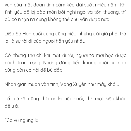
vụn của một đoạn tình cảm kéo dài suốt nhiều năm. Khi
tình yêu đã bị bào mòn bởi nghi ngờ và tổn thương, thì
dù có nhận ra cũng không thể cứu vãn được nữa.
Diệp Sơ Hàn cuối cùng cũng hiểu, nhưng cái giá phải trả
lại là sự rời đi của người hắn yêu nhất.
Có những thứ chỉ khi mất đi rồi, người ta mới học được
cách trân trọng. Nhưng đáng tiếc, không phải lúc nào
cũng còn cơ hội để bù đắp.
Nhân gian muôn vàn tình, Vong Xuyên như mây khói…
Tất cả rồi cũng chỉ còn lại tiếc nuối, chờ một kiếp khác
để trả.
“Ca vũ ngừng lại