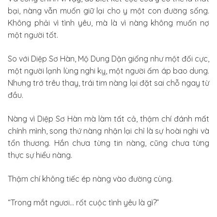
bại, nàng vẫn muốn giữ lại cho y một con đường sống.
Không phải vì tình yêu, mà là vì nàng không muốn nợ
một người tốt.
So với Diệp Sơ Hàn, Mộ Dung Dận giống như một đối cực,
một người lạnh lùng nghi kỵ, một người ấm áp bao dung.
Nhưng trớ trêu thay, trái tim nàng lại đặt sai chỗ ngay từ
đầu.
Nàng vì Diệp Sơ Hàn mà làm tất cả, thậm chí đánh mất
chính mình, song thứ nàng nhận lại chỉ là sự hoài nghi và
tổn thương. Hắn chưa từng tin nàng, cũng chưa từng
thực sự hiểu nàng.
Thậm chí không tiếc ép nàng vào đường cùng.
“Trong mắt ngươi… rốt cuộc tình yêu là gì?”