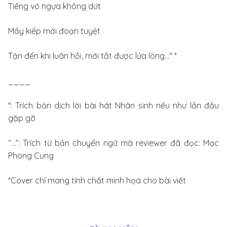
Tiếng vó ngựa không dứt
Mấy kiếp mới đoạn tuyệt
Tận đến khi luân hồi, mới tắt được lửa lòng…" *
____
*: Trích bản dịch lời bài hát Nhân sinh nếu như lần đầu
gặp gỡ
“…”: Trích từ bản chuyển ngữ mà reviewer đã đọc: Mạc
Phong Cung
*Cover chỉ mang tính chất minh họa cho bài viết