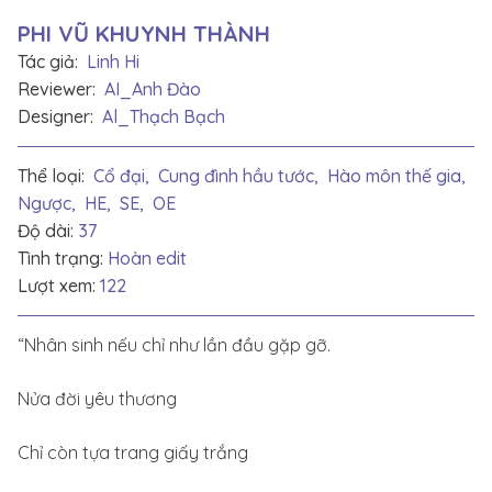
PHI VŨ KHUYNH THÀNH
Tác giả:
Linh Hi
Reviewer:
AI_Anh Đào
Designer:
Al_Thạch Bạch
Thể loại:
Cổ đại,
Cung đình hầu tước,
Hào môn thế gia,
Ngược,
HE,
SE,
OE
Độ dài:
37
Tình trạng:
Hoàn edit
Lượt xem:
122
“Nhân sinh nếu chỉ như lần đầu gặp gỡ.
Nửa đời yêu thương
Chỉ còn tựa trang giấy trắng