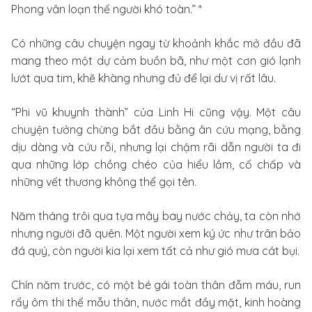
Phong vân loạn thế người khó toàn.” *
Có những câu chuyện ngay từ khoảnh khắc mở đầu đã
mang theo một dự cảm buồn bã, như một cơn gió lạnh
lướt qua tim, khẽ khàng nhưng đủ để lại dư vị rất lâu.
“Phi vũ khuynh thành” của Linh Hi cũng vậy. Một câu
chuyện tưởng chừng bắt đầu bằng ân cứu mạng, bằng
dịu dàng và cứu rỗi, nhưng lại chậm rãi dẫn người ta đi
qua những lớp chồng chéo của hiểu lầm, cố chấp và
những vết thương không thể gọi tên.
Năm tháng trôi qua tựa mây bay nước chảy, ta còn nhớ
nhưng người đã quên. Một người xem ký ức như trân bảo
đá quý, còn người kia lại xem tất cả như gió mưa cát bụi.
Chín năm trước, có một bé gái toàn thân đẫm máu, run
rẩy ôm thi thể mẫu thân, nước mắt đầy mặt, kinh hoàng