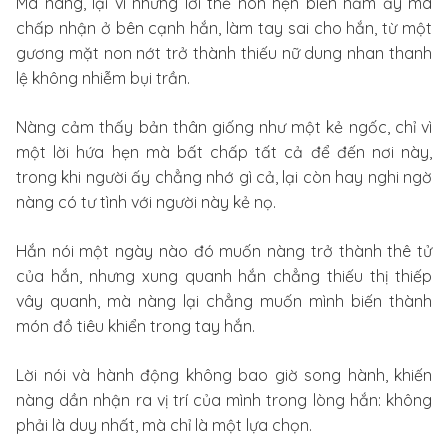
Mà nàng, lại vì những lời thề non hẹn biển năm ấy mà
chấp nhận ở bên cạnh hắn, làm tay sai cho hắn, từ một
gương mặt non nớt trở thành thiếu nữ dung nhan thanh
lệ không nhiễm bụi trần.
Nàng cảm thấy bản thân giống như một kẻ ngốc, chỉ vì
một lời hứa hẹn mà bất chấp tất cả để đến nơi này,
trong khi người ấy chẳng nhớ gì cả, lại còn hay nghi ngờ
nàng có tư tình với người này kẻ nọ.
Hắn nói một ngày nào đó muốn nàng trở thành thê tử
của hắn, nhưng xung quanh hắn chẳng thiếu thị thiếp
vây quanh, mà nàng lại chẳng muốn mình biến thành
món đồ tiêu khiển trong tay hắn.
Lời nói và hành động không bao giờ song hành, khiến
nàng dần nhận ra vị trí của mình trong lòng hắn: không
phải là duy nhất, mà chỉ là một lựa chọn.