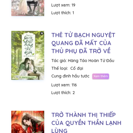
Lượt xem:
19
Lượt thích:
1
THÊ TỬ BẠCH NGUYỆT
QUANG ĐÃ MẤT CỦA
THỦ PHỤ ĐÃ TRỞ VỀ
Tác giả:
Hàng Táo Hoàn Tử Đầu
Thể loại:
Cổ đại
Cung đình hầu tước
Lượt xem:
116
Lượt thích:
2
TRỞ THÀNH THỊ THIẾP
CỦA QUYỀN THẦN LẠNH
LÙNG