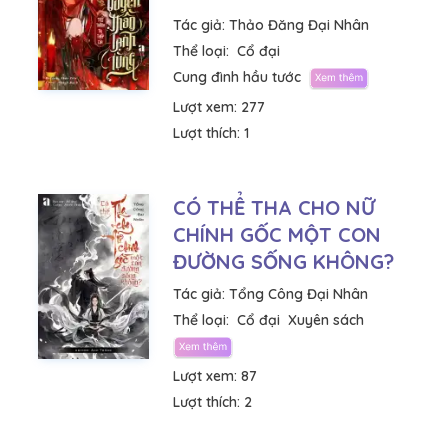
Tác giả:
Thảo Đăng Đại Nhân
Thể loại:
Cổ đại
Cung đình hầu tước
Lượt xem:
277
Lượt thích:
1
CÓ THỂ THA CHO NỮ
CHÍNH GỐC MỘT CON
ĐƯỜNG SỐNG KHÔNG?
Tác giả:
Tổng Công Đại Nhân
Thể loại:
Cổ đại
Xuyên sách
Lượt xem:
87
Lượt thích:
2