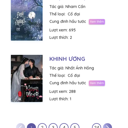
Tác giả:
Nham Cẩn
Thể loại:
Cổ đại
Cung đình hầu tước
Lượt xem:
695
Lượt thích:
2
KHINH ƯƠNG
Tác giả:
Nhất Ánh Hồng
Thể loại:
Cổ đại
Cung đình hầu tước
Lượt xem:
288
Lượt thích:
1
1
2
3
4
5
…
24