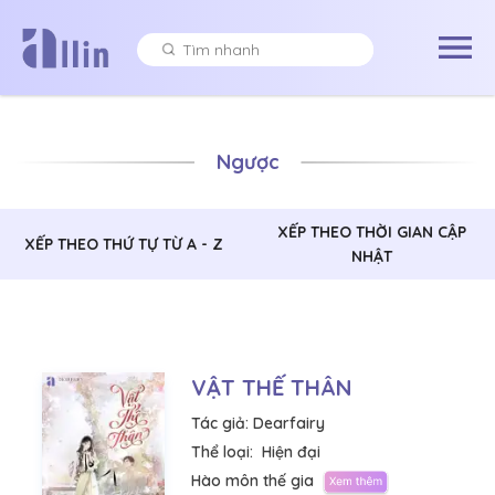
Ngược
XẾP THEO THỜI GIAN CẬP
XẾP THEO THỨ TỰ TỪ A - Z
NHẬT
VẬT THẾ THÂN
Tác giả:
Dearfairy
Thể loại:
Hiện đại
Hào môn thế gia