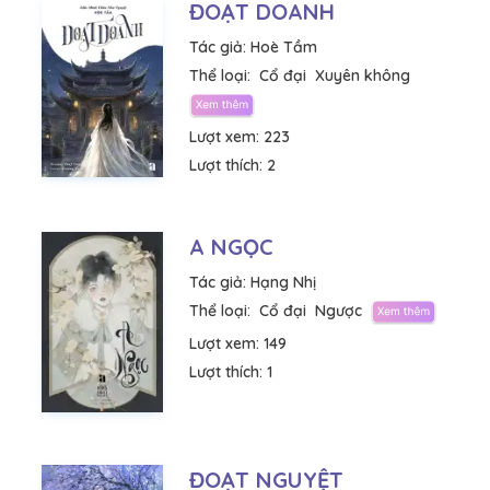
ĐOẠT DOANH
Tác giả:
Hoè Tầm
Thể loại:
Cổ đại
Xuyên không
Lượt xem:
223
Lượt thích:
2
A NGỌC
Tác giả:
Hạng Nhị
Thể loại:
Cổ đại
Ngược
Lượt xem:
149
Lượt thích:
1
ĐOẠT NGUYỆT