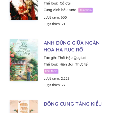
Thể loại:
Cổ đại
Cung đình hầu tước
Lượt xem:
635
Lượt thích:
21
ANH ĐỨNG GIỮA NGÀN
HOA HẠ RỰC RỠ
Tác giả:
Thái Hậu Quy Lai
Thể loại:
Hiện đại
Thực tế
Lượt xem:
2,228
Lượt thích:
27
ĐÔNG CUNG TÀNG KIỀU