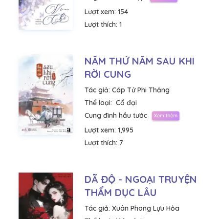
Lượt xem:
154
Lượt thích:
1
NĂM THỨ NĂM SAU KHI
RỜI CUNG
Tác giả:
Cáp Tử Phi Thăng
Thể loại:
Cổ đại
Cung đình hầu tước
Lượt xem:
1,995
Lượt thích:
7
DÃ ĐỘ - NGOẠI TRUYỆN
THẨM DỤC LÂU
Tác giả:
Xuân Phong Lựu Hỏa