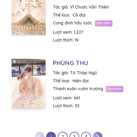
Tác giả:
Vĩ Chước Vấn Thiên
Thể loại:
Cổ đại
Cung đình hầu tước
Lượt xem:
1,227
Lượt thích:
19
PHÙNG THU
Tác giả:
Tô Thập Ngũ
Thể loại:
Hiện đại
Thanh xuân vườn trường
Lượt xem:
661
Lượt thích:
35
1
2
3
4