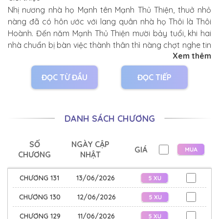
Nhị nương nhà họ Mạnh tên Mạnh Thủ Thiện, thuở nhỏ
nàng đã có hôn ước với lang quân nhà họ Thôi là Thôi
Hoành. Đến năm Mạnh Thủ Thiện mười bảy tuổi, khi hai
nhà chuẩn bị bàn việc thành thân thì nàng chợt nghe tin
Xem thêm
vị hôn phu thích một cô gái mồ côi.
ĐỌC TỪ ĐẦU
ĐỌC TIẾP
Tổ mẫu khuyên nàng rằng, hôn nhân là sự kết hợp tốt
đẹp giữa hai họ, dù thế nào Thôi Hoành cũng phải cưới
nàng.
DANH SÁCH CHƯƠNG
Mạnh Thủ Thiện chẳng màng việc vị hôn phu của mình ra
sao, bởi tỷ tỷ đã xuất giá hai năm nay của nàng đột
SỐ
NGÀY CẬP
GIÁ
nhiên quay về nhà, tuyên bố muốn hòa ly với trượng phu.
CHƯƠNG
NHẬT
Tỷ tỷ bỗng chốc thay đổi tính cách hoàn toàn, ôm lấy
CHƯƠNG 131
13/06/2026
nàng mà khóc không thành tiếng, nói rằng lần này nhất
quyết không để nàng gả vào nhà họ Thôi nữa.
CHƯƠNG 130
12/06/2026
CHƯƠNG 129
11/06/2026