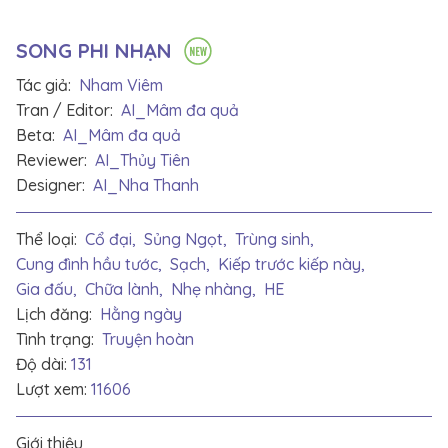
SONG PHI NHẠN
Tác giả:
Nham Viêm
Tran / Editor:
AI_Mâm đa quả
Beta:
AI_Mâm đa quả
Reviewer:
AI_Thủy Tiên
Designer:
AI_Nha Thanh
Thể loại:
Cổ đại,
Sủng Ngọt,
Trùng sinh,
Cung đình hầu tước,
Sạch,
Kiếp trước kiếp này,
Gia đấu,
Chữa lành,
Nhẹ nhàng,
HE
Lịch đăng:
Hằng ngày
Tình trạng:
Truyện hoàn
Độ dài:
131
Lượt xem:
11606
Giới thiệu