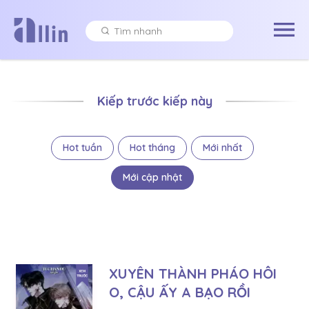
Kiếp trước kiếp này
Hot tuần
Hot tháng
Mới nhất
Mới cập nhật
XUYÊN THÀNH PHÁO HÔI
O, CẬU ẤY A BẠO RỒI