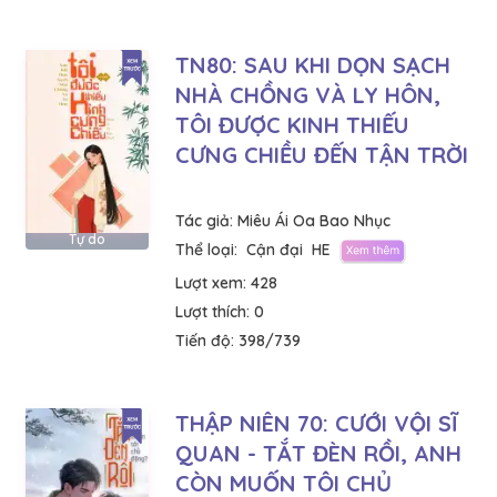
TN80: SAU KHI DỌN SẠCH
NHÀ CHỒNG VÀ LY HÔN,
TÔI ĐƯỢC KINH THIẾU
CƯNG CHIỀU ĐẾN TẬN TRỜI
Tác giả:
Miêu Ái Oa Bao Nhục
Tự do
Thể loại:
Cận đại
HE
Lượt xem:
428
Lượt thích:
0
Tiến độ:
398/739
THẬP NIÊN 70: CƯỚI VỘI SĨ
QUAN - TẮT ĐÈN RỒI, ANH
CÒN MUỐN TÔI CHỦ