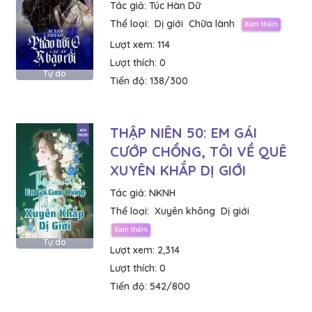
Tác giả:
Túc Hàn Dữ
Thể loại:
Dị giới
Chữa lành
Lượt xem:
114
Lượt thích:
0
Tự do
Tiến độ:
138/300
THẬP NIÊN 50: EM GÁI
CƯỚP CHỒNG, TÔI VỀ QUÊ
XUYÊN KHẮP DỊ GIỚI
Tác giả:
NKNH
Thể loại:
Xuyên không
Dị giới
Tự do
Lượt xem:
2,314
Lượt thích:
0
Tiến độ:
542/800