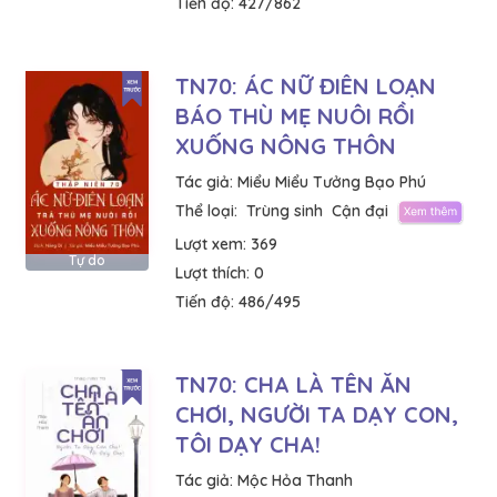
Tiến độ:
427/862
TN70: ÁC NỮ ĐIÊN LOẠN
BÁO THÙ MẸ NUÔI RỒI
XUỐNG NÔNG THÔN
Tác giả:
Miểu Miểu Tưởng Bạo Phú
Thể loại:
Trùng sinh
Cận đại
Lượt xem:
369
Tự do
Lượt thích:
0
Tiến độ:
486/495
TN70: CHA LÀ TÊN ĂN
CHƠI, NGƯỜI TA DẠY CON,
TÔI DẠY CHA!
Tác giả:
Mộc Hỏa Thanh