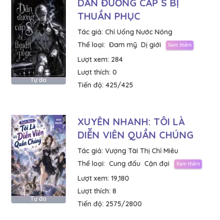
DẪN ĐƯỜNG CẤP S BỊ
THUẦN PHỤC
Tác giả:
Chỉ Uống Nước Nóng
Thể loại:
Đam mỹ
Dị giới
Lượt xem:
284
Lượt thích:
0
Tự do
Tiến độ:
425/425
XUYÊN NHANH: TÔI LÀ
DIỄN VIÊN QUẦN CHÚNG
Tác giả:
Vượng Tài Thị Chỉ Miêu
Thể loại:
Cung đấu
Cận đại
Lượt xem:
19,180
Lượt thích:
8
Tự do
Tiến độ:
2575/2800