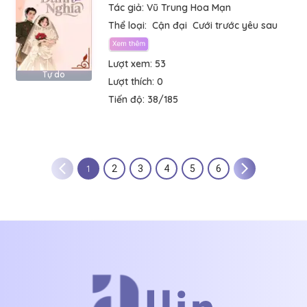
Tác giả:
Vũ Trung Hoa Mạn
Thể loại:
Cận đại
Cưới trước yêu sau
Lượt xem:
53
Tự do
Lượt thích:
0
Tiến độ:
38/185
1
2
3
4
5
6