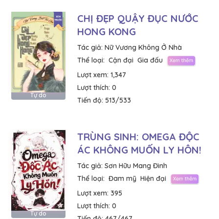
CHỊ ĐẸP QUẬY ĐỤC NƯỚC
HONG KONG
Tác giả:
Nữ Vương Không Ở Nhà
Thể loại:
Cận đại
Gia đấu
Lượt xem:
1,347
Lượt thích:
0
Tự do
Tiến độ:
513/533
TRÙNG SINH: OMEGA ĐỘC
ÁC KHÔNG MUỐN LY HÔN!
Tác giả:
Sơn Hữu Mang Đình
Thể loại:
Đam mỹ
Hiện đại
Lượt xem:
395
Lượt thích:
0
Tự do
Tiến độ:
467/467