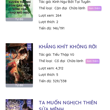
Tác giả:
Kình Ngư Bất Tại Tuyến
Thể loại:
Cận đại
Chữa lành
Lượt xem:
264
Tự do
Lượt thích:
2
Tiến độ:
146/191
KHẮNG KHÍT KHÔNG RỜI
Tác giả:
Tiểu Thập Vũ
Thể loại:
Cổ đại
Chữa lành
Lượt xem:
4,312
Lượt thích:
5
Tiến độ:
329/338
Tự do
TA MUỐN NGHỊCH THIÊN
SỬA MỆNH