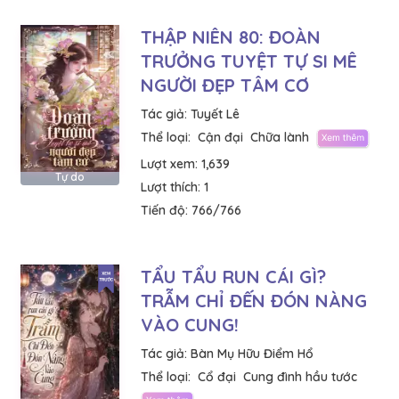
THẬP NIÊN 80: ĐOÀN
TRƯỞNG TUYỆT TỰ SI MÊ
NGƯỜI ĐẸP TÂM CƠ
Tác giả:
Tuyết Lê
Thể loại:
Cận đại
Chữa lành
Lượt xem:
1,639
Tự do
Lượt thích:
1
Tiến độ:
766/766
TẨU TẨU RUN CÁI GÌ?
TRẪM CHỈ ĐẾN ĐÓN NÀNG
VÀO CUNG!
Tác giả:
Bàn Mụ Hữu Điểm Hổ
Thể loại:
Cổ đại
Cung đình hầu tước