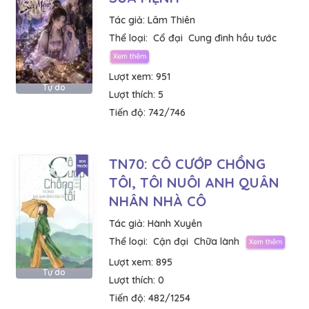
Tác giả:
Lâm Thiên
Thể loại:
Cổ đại
Cung đình hầu tước
Lượt xem:
951
Tự do
Lượt thích:
5
Tiến độ:
742/746
TN70: CÔ CƯỚP CHỒNG
TÔI, TÔI NUÔI ANH QUÂN
NHÂN NHÀ CÔ
Tác giả:
Hành Xuyên
Thể loại:
Cận đại
Chữa lành
Lượt xem:
895
Tự do
Lượt thích:
0
Tiến độ:
482/1254