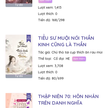
Tự do
Lượt xem:
1,413
Lượt thích:
0
Tiến độ:
168/298
TIỂU SƯ MUỘI NÓI THẦN
KINH CŨNG LÀ THẦN
Tác giả:
Chú thỏ tai cụp thích ăn rau mùi
Thể loại:
Cổ đại
HE
Lượt xem:
3,708
Lượt thích:
0
Tự do
Tiến độ:
80/699
THẬP NIÊN 70: HÔN NHÂN
TRÊN DANH NGHĨA