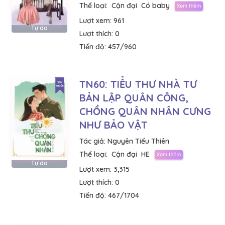
Thể loại:
Cận đại
Có baby
Lượt xem:
961
Tự do
Lượt thích:
0
Tiến độ:
457/960
TN60: TIỂU THƯ NHÀ TƯ
BẢN LẬP QUÂN CÔNG,
CHỒNG QUÂN NHÂN CƯNG
NHƯ BẢO VẬT
Tác giả:
Nguyên Tiểu Thiên
Thể loại:
Cận đại
HE
Tự do
Lượt xem:
3,315
Lượt thích:
0
Tiến độ:
467/1704