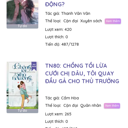
ĐỘNG?
Tác giả:
Thanh Vân Vân
Thể loại:
Cận đại
Xuyên sách
Tự do
Lượt xem:
420
Lượt thích:
0
Tiến độ:
487/1278
TN80: CHỒNG TỒI LỪA
CƯỚI CHỊ DÂU, TÔI QUAY
ĐẦU GẢ CHO THỦ TRƯỞNG
Tác giả:
Cẩm Hòa
Thể loại:
Cận đại
Quân nhân
Tự do
Lượt xem:
265
Lượt thích:
0