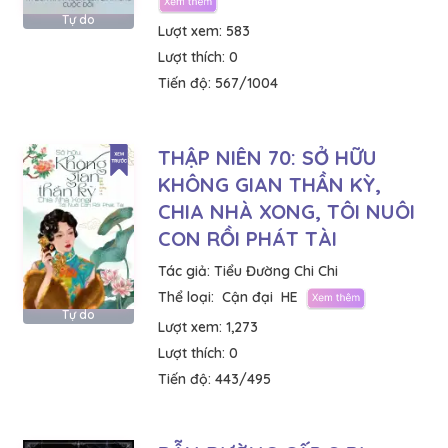
Tự do
Lượt xem:
583
Lượt thích:
0
Tiến độ:
567/1004
THẬP NIÊN 70: SỞ HỮU
KHÔNG GIAN THẦN KỲ,
CHIA NHÀ XONG, TÔI NUÔI
CON RỒI PHÁT TÀI
Tác giả:
Tiểu Đường Chi Chi
Thể loại:
Cận đại
HE
Tự do
Lượt xem:
1,273
Lượt thích:
0
Tiến độ:
443/495