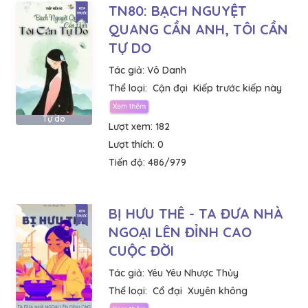
TN80: BẠCH NGUYỆT
QUANG CẦN ANH, TÔI CẦN
TỰ DO
Tác giả:
Vô Danh
Thể loại:
Cận đại
Kiếp trước kiếp này
Tự do
Lượt xem:
182
Lượt thích:
0
Tiến độ:
486/979
BỊ HƯU THÊ - TA ĐƯA NHÀ
NGOẠI LÊN ĐỈNH CAO
CUỘC ĐỜI
Tác giả:
Yêu Yêu Nhược Thủy
Thể loại:
Cổ đại
Xuyên không