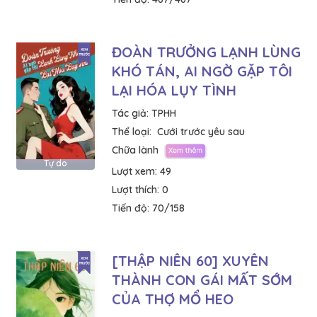
ĐOÀN TRƯỞNG LẠNH LÙNG
KHÓ TÁN, AI NGỜ GẶP TÔI
LẠI HÓA LỤY TÌNH
Tác giả:
TPHH
Thể loại:
Cưới trước yêu sau
Chữa lành
Tự do
Lượt xem:
49
Lượt thích:
0
Tiến độ:
70/158
[THẬP NIÊN 60] XUYÊN
THÀNH CON GÁI MẤT SỚM
CỦA THỢ MỔ HEO