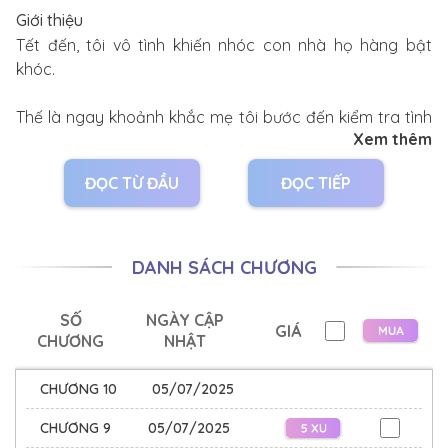
Giới thiệu
Tết đến, tôi vô tình khiến nhóc con nhà họ hàng bật
khóc.
Thế là ngay khoảnh khắc mẹ tôi bước đến kiểm tra tình
Xem thêm
hình, tôi vội vàng bế đứa trẻ vào lòng thanh mai, định đổ
vạ cho cậu ấy.
ĐỌC TỪ ĐẦU
ĐỌC TIẾP
Nào ngờ, sau khi mẹ tôi đi khỏi, bạn thanh mai yêu quý
buông một câu: "Xem ra sau này chúng ta có con,
không thể để cậu trông được rồi."
DANH SÁCH CHƯƠNG
SỐ
NGÀY CẬP
GIÁ
CHƯƠNG
NHẬT
CHƯƠNG 10
05/07/2025
CHƯƠNG 9
05/07/2025