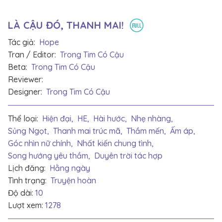
LÀ CẬU ĐÓ, THANH MAI!
Tác giả:
Hope
Tran / Editor:
Trong Tim Có Cậu
Beta:
Trong Tim Có Cậu
Reviewer:
Designer:
Trong Tim Có Cậu
Thể loại:
Hiện đại,
HE,
Hài hước,
Nhẹ nhàng,
Sủng Ngọt,
Thanh mai trúc mã,
Thầm mến,
Ấm áp,
Góc nhìn nữ chính,
Nhất kiến chung tình,
Song hướng yêu thầm,
Duyên trời tác hợp
Lịch đăng:
Hằng ngày
Tình trạng:
Truyện hoàn
Độ dài:
10
Lượt xem:
1278