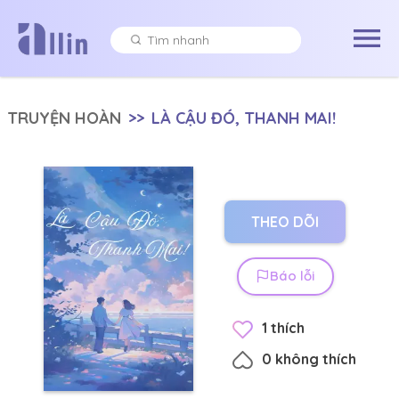
TRUYỆN HOÀN
>>
LÀ CẬU ĐÓ, THANH MAI!
THEO DÕI
Báo lỗi
1
thích
0
không thích