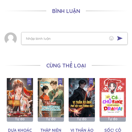
BÌNH LUẬN
CÙNG THỂ LOẠI
Tự do
Tự do
Tự do
Tự do
DỰA KHOÁC
THẬP NIÊN
VỊ THẦN ẢO
SỐC! CÔ