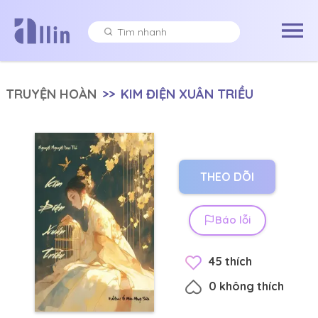
TRUYỆN HOÀN
>>
KIM ĐIỆN XUÂN TRIỀU
THEO DÕI
Báo lỗi
45
thích
0
không thích