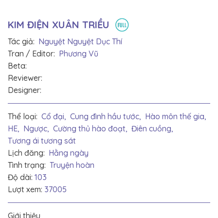
KIM ĐIỆN XUÂN TRIỀU
Tác giả:
Nguyệt Nguyệt Dục Thí
Tran / Editor:
Phương Vũ
Beta:
Reviewer:
Designer:
Thể loại:
Cổ đại,
Cung đình hầu tước,
Hào môn thế gia,
HE,
Ngược,
Cường thủ hào đoạt,
Điên cuồng,
Tương ái tương sát
Lịch đăng:
Hằng ngày
Tình trạng:
Truyện hoàn
Độ dài:
103
Lượt xem:
37005
Giới thiệu