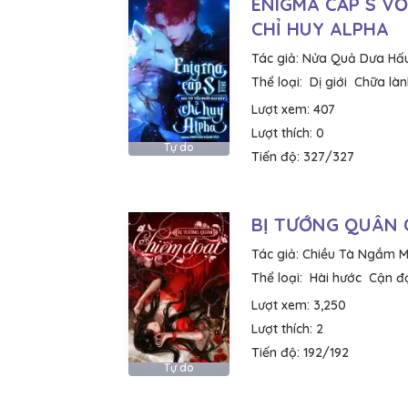
ENIGMA CẤP S VỜ
CHỈ HUY ALPHA
Tác giả:
Nửa Quả Dưa Hấ
Thể loại:
Dị giới
Chữa làn
Lượt xem:
407
Lượt thích:
0
Tự do
Tiến độ:
327/327
BỊ TƯỚNG QUÂN 
Tác giả:
Chiều Tà Ngắm 
Thể loại:
Hài hước
Cận đ
Lượt xem:
3,250
Lượt thích:
2
Tiến độ:
192/192
Tự do