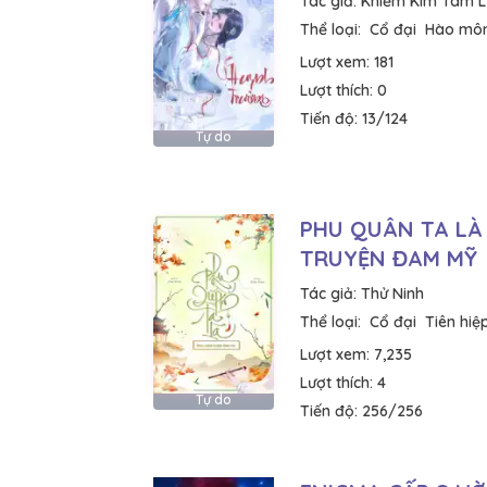
Tác giả:
Khiếm Kim Tam 
Thể loại:
Cổ đại
Hào môn
Lượt xem:
181
Lượt thích:
0
Tiến độ:
13/124
Tự do
PHU QUÂN TA LÀ
TRUYỆN ĐAM MỸ
Tác giả:
Thử Ninh
Thể loại:
Cổ đại
Tiên hiệ
Lượt xem:
7,235
Lượt thích:
4
Tự do
Tiến độ:
256/256