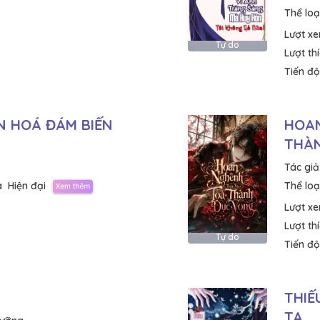
Thể loại
Lượt x
Tự do
Lượt th
Tiến độ
 HOÁ ĐÁM BIẾN
HOAN
THÀ
Tác giả
a
Hiện đại
Thể loại
Lượt x
Lượt th
Tự do
Tiến độ
THIẾ
TA