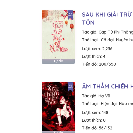
SAU KHI GIẢI TRỪ
TÔN
Tác giả:
Cáp Tử Phi Thăn
Thể loại:
Cổ đại
Huyền h
Lượt xem:
2,236
Lượt thích:
4
Tự do
Tiến độ:
206/350
ÂM THẦM CHIẾM 
Tác giả:
Hạ Vũ
Thể loại:
Hiện đại
Hào mô
Lượt xem:
148
Lượt thích:
0
Tiến độ:
56/152
Tự do