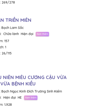
:
269/278
ẬN TRIỀN MIÊN
:
Bạch Lam Sắc
:
Chữa lành
Hiện đại
em:
157
ích:
1
:
26/115
U NIÊN MIÊU CƯƠNG CẬU VỪA
 VỪA BỆNH KIỀU
:
Bạch Ngọc Kinh Đích Trường Sinh Kiếm
:
Hiện đại
HE
em:
1,928