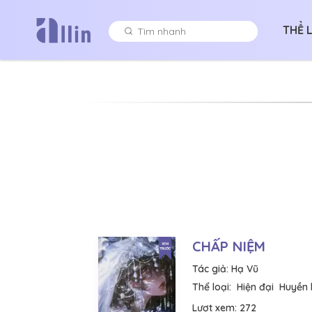
THỂ 
CHẤP NIỆM
Tác giả:
Hạ Vũ
Thể loại:
Hiện đại
Huyền 
Lượt xem:
272