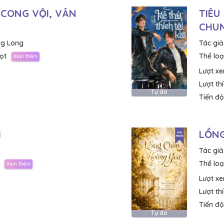
 CONG VỘI, VÂN
TIÊU
CHUN
ng Long
Tác giả
ọt
Thể loại
Lượt x
Lượt th
Tự do
Tiến độ
I
LỒNG
Tác giả
Thể loại
Lượt x
Lượt th
Tiến độ
Tự do