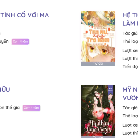
 TÌNH CỔ VỚI MA
HỆ T
LÀM 
g
Tác giả
uyễn
Thể loại
Lượt x
Lượt th
Tự do
Tiến độ
HỮU
MỸ 
VƯƠ
n thế gia
Tác giả
Thể loại
Lượt x
Lượt th
Tự do