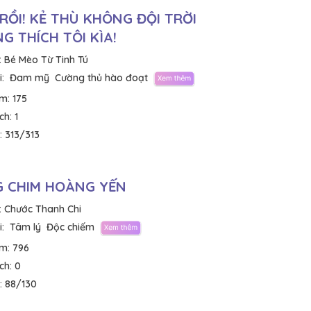
 RỒI! KẺ THÙ KHÔNG ĐỘI TRỜI
G THÍCH TÔI KÌA!
:
Bé Mèo Từ Tinh Tú
:
Đam mỹ
Cường thủ hào đoạt
em:
175
ích:
1
:
313/313
 CHIM HOÀNG YẾN
:
Chước Thanh Chi
:
Tâm lý
Độc chiếm
em:
796
ích:
0
:
88/130