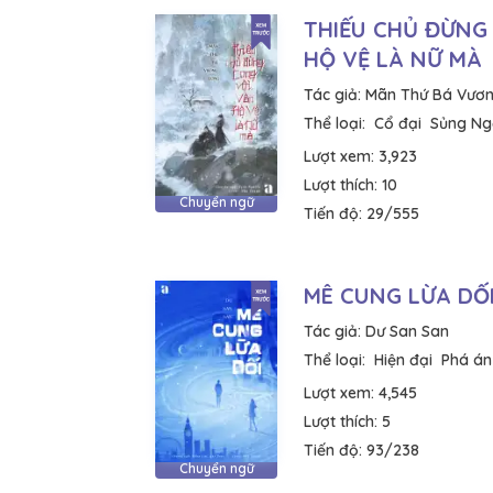
THIẾU CHỦ ĐỪNG
HỘ VỆ LÀ NỮ MÀ
Tác giả:
Mãn Thứ Bá Vươ
Thể loại:
Cổ đại
Sủng Ng
Lượt xem:
3,923
Lượt thích:
10
Chuyển ngữ
Tiến độ:
29/555
MÊ CUNG LỪA DỐ
Tác giả:
Dư San San
Thể loại:
Hiện đại
Phá án
Lượt xem:
4,545
Lượt thích:
5
Tiến độ:
93/238
Chuyển ngữ