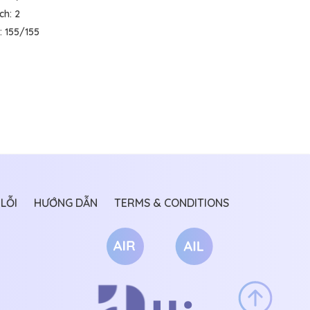
ích:
2
:
155/155
LỖI
HƯỚNG DẪN
TERMS & CONDITIONS