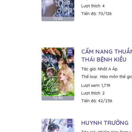
Lượt thích:
4
Tiến độ:
70/126
Tự do
CẨM NANG THUẦN
THÁI BỆNH KIỀU
Tác giả:
Nhất A Áp
Thể loại:
Hào môn thế gi
Lượt xem:
1,719
Lượt thích:
2
Tự do
Tiến độ:
42/236
HUYNH TRƯỞNG