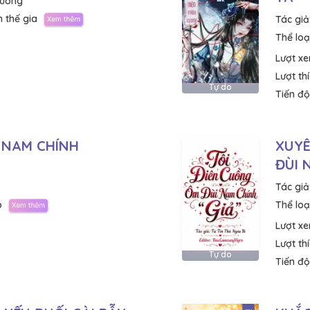
Lưỡng
 thế gia
Tác giả
Thể loại
Lượt x
Lượt th
Tự do
Tiến độ
 NAM CHÍNH
XUYÊ
ĐÙI 
Tác giả
p
Thể loại
Lượt x
Lượt th
Tự do
Tiến độ