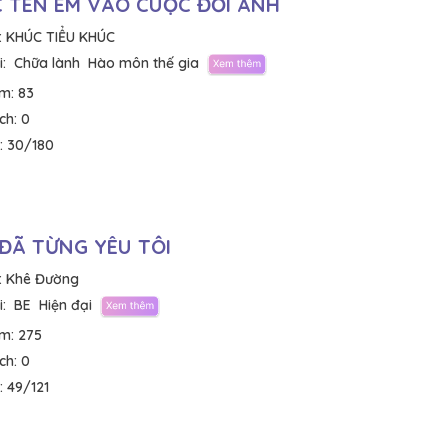
 TÊN EM VÀO CUỘC ĐỜI ANH
:
KHÚC TIỂU KHÚC
:
Chữa lành
Hào môn thế gia
em:
83
ích:
0
:
30/180
ĐÃ TỪNG YÊU TÔI
:
Khê Đường
:
BE
Hiện đại
em:
275
ích:
0
:
49/121