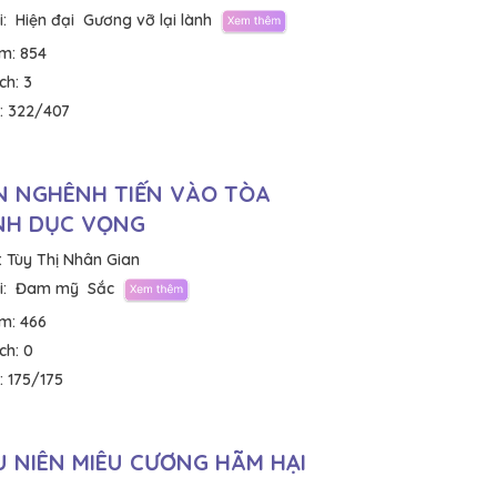
:
Hiện đại
Gương vỡ lại lành
em:
854
ích:
3
:
322/407
 NGHÊNH TIẾN VÀO TÒA
NH DỤC VỌNG
:
Tùy Thị Nhân Gian
:
Đam mỹ
Sắc
em:
466
ích:
0
:
175/175
U NIÊN MIÊU CƯƠNG HÃM HẠI