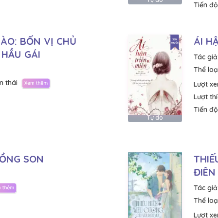
Tiến độ
ÀO: BỐN VỊ CHỦ
ÁI H
HẦU GÁI
Tác giả
Thể loại
n thái
Lượt x
Lượt th
Tiến độ
Tự do
LỒNG SON
THIẾ
ĐIÊN
Tác giả
Thể loại
Lượt x