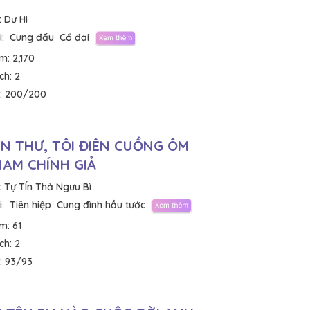
:
Dư Hi
:
Cung đấu
Cổ đại
em:
2,170
ích:
2
:
200/200
N THƯ, TÔI ĐIÊN CUỒNG ÔM
NAM CHÍNH GIẢ
:
Tự TÍn Thả Ngưu Bì
:
Tiên hiệp
Cung đình hầu tước
em:
61
ích:
2
:
93/93