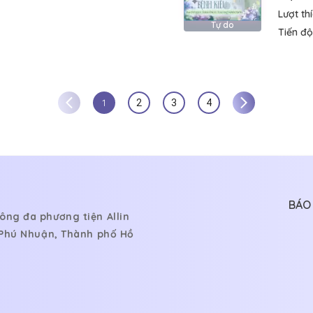
Lượt th
Tự do
Tiến độ
1
2
3
4
BÁO 
ông đa phương tiện Allin
, Phú Nhuận, Thành phố Hồ