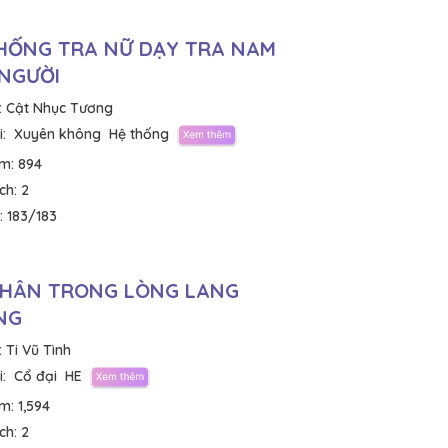
HỐNG TRA NỮ DẠY TRA NAM
NGƯỜI
:
Cật Nhục Tương
:
Xuyên không
Hệ thống
em:
894
ích:
2
:
183/183
NHÂN TRONG LÒNG LANG
NG
:
Ti Vũ Tình
:
Cổ đại
HE
em:
1,594
ích:
2