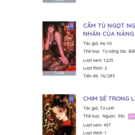
CẦM TÙ NGỌT NG
NHÂN CỦA NÀNG 
Tác giả:
Hạ Vũ
Thể loại:
Tự sáng tác
Biế
Lượt xem:
1,225
Lượt thích:
2
Tự do
Tiến độ:
76/293
CHIM SẺ TRONG 
Tác giả:
Tử Linh
Thể loại:
Ngược
Sắc
Lượt xem:
457
Lượt thích:
1