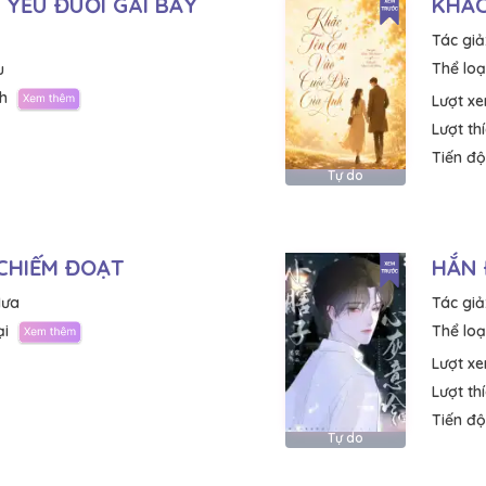
 YẾU ĐUỐI GÀI BẪY
KHẮC
Tác giả
Thể loại
u
h
Lượt x
Lượt th
Tiến độ
Tự do
CHIẾM ĐOẠT
HẮN 
Mưa
Tác giả
ại
Thể loại
Lượt x
Lượt th
Tiến độ
Tự do