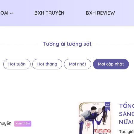
LOẠI
BXH TRUYỆN
BXH REVIEW
Tương ái tương sát
Hot tuần
Hot tháng
Mới nhất
Mới cập nhật
TỔNG
SÁNG
NỮA!
huyễn
Tác giả