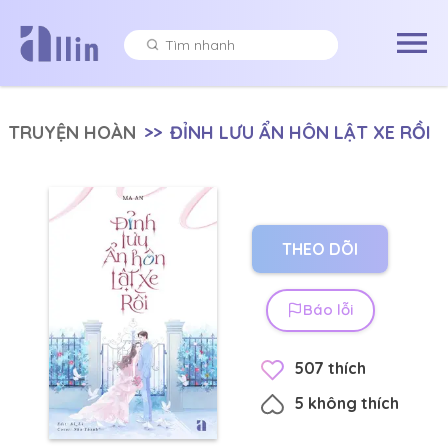
TRUYỆN HOÀN
>>
ĐỈNH LƯU ẨN HÔN LẬT XE RỒI
THEO DÕI
Báo lỗi
507
thích
5
không thích