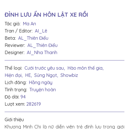
ĐỈNH LƯU ẨN HÔN LẬT XE RỒI
Tác giả:
Ma An
Tran / Editor:
AI_Lê
Beta:
AL_Thiên Điểu
Reviewer:
AL_Thiên Điểu
Designer:
AI_Nha Thanh
Thể loại:
Cưới trước yêu sau,
Hào môn thế gia,
Hiện đại,
HE,
Sủng Ngọt,
Showbiz
Lịch đăng:
Hằng ngày
Tình trạng:
Truyện hoàn
Độ dài:
94
Lượt xem:
282619
Giới thiệu
Khương Minh Chi là nữ diễn viên trẻ đỉnh lưu trong giới