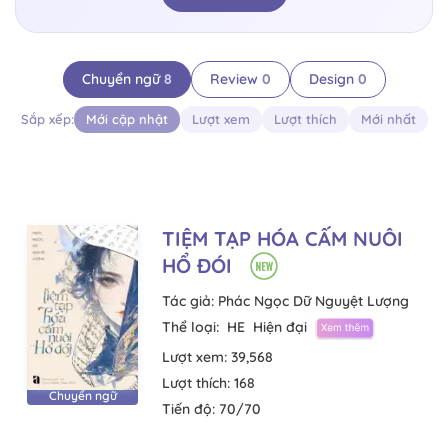
Chuyển ngữ
8
Review
0
Design
0
Sắp xếp:
Mới cập nhật
Lượt xem
Lượt thích
Mới nhất
TIỆM TẠP HÓA CẤM NUÔI
HỔ ĐÓI
Tác giả:
Phác Ngọc Dữ Nguyệt Lượng
Thể loại:
HE
Hiện đại
Lượt xem:
39,568
Lượt thích:
168
Chuyển ngữ
Tiến độ:
70/70