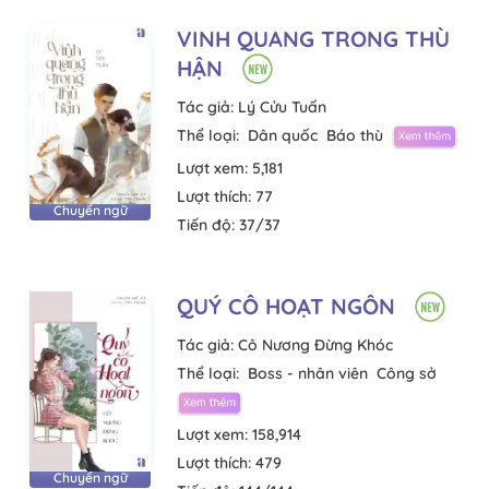
VINH QUANG TRONG THÙ
HẬN
Tác giả:
Lý Cửu Tuấn
Thể loại:
Dân quốc
Báo thù
Lượt xem:
5,181
Lượt thích:
77
Chuyển ngữ
Tiến độ:
37/37
QUÝ CÔ HOẠT NGÔN
Tác giả:
Cô Nương Đừng Khóc
Thể loại:
Boss - nhân viên
Công sở
Lượt xem:
158,914
Lượt thích:
479
Chuyển ngữ