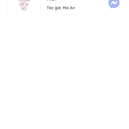
Tác giả:
Ma An
Thể loại:
Cưới trước yêu sau
Hào môn thế gia
Lượt xem:
282,620
Chuyển ngữ
Lượt thích:
507
Tiến độ:
94/94
BÌNH LUẬN
ĐẰNG SAU CÁI KẾT NGỌT
NGÀO
Tác giả:
Nhất Xuyên Hàn Nha
Thể loại:
Đoản văn
Hào môn thế gia
Lượt xem:
4,795
Chuyển ngữ
Lượt thích:
149
Tiến độ:
2/2