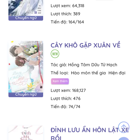
Lượt xem:
64,318
Lượt thích:
389
Chuyển ngữ
Tiến độ:
164/164
CÂY KHÔ GẶP XUÂN VỀ
Tác giả:
Hồng Tâm Dữu Tử Hạch
Thể loại:
Hào môn thế gia
Hiện đại
Lượt xem:
168,127
Chuyển ngữ
Lượt thích:
476
Tiến độ:
74/74
ĐỈNH LƯU ẨN HÔN LẬT XE
RỒI