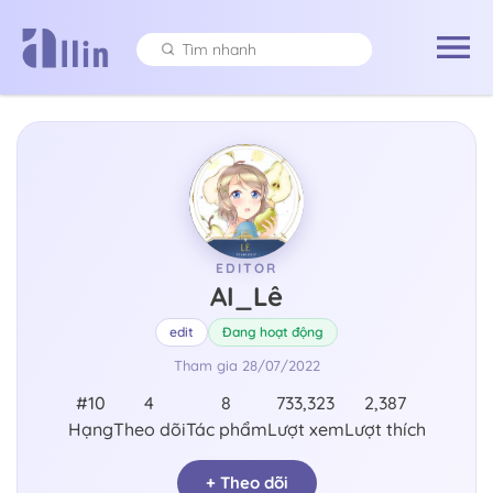
EDITOR
AI_Lê
edit
Đang hoạt động
Tham gia
28/07/2022
#10
4
8
733,323
2,387
Hạng
Theo dõi
Tác phẩm
Lượt xem
Lượt thích
+ Theo dõi