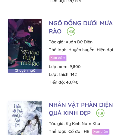
Tiến độ:
144/144
NGÔ ĐỒNG DƯỚI MƯA
RÀO
Tác giả:
Xuân Dữ Diên
Thể loại:
Huyền huyễn
Hiện đại
Lượt xem:
9,800
Chuyển ngữ
Lượt thích:
142
Tiến độ:
40/40
NHÂN VẬT PHẢN DIỆN
QUÁ XINH ĐẸP
Tác giả:
Kỵ Kình Nam Khứ
Thể loại:
Cổ đại
HE