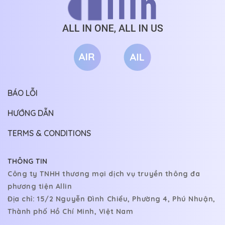
CHƯƠNG 66
07/03/2026
CHƯƠNG 65
07/03/2026
CHƯƠNG 64
07/03/2026
CHƯƠNG 63
07/03/2026
CHƯƠNG 62
07/03/2026
BÁO LỖI
CHƯƠNG 61
06/03/2026
HƯỚNG DẪN
CHƯƠNG 60
05/03/2026
TERMS & CONDITIONS
CHƯƠNG 59
04/03/2026
CHƯƠNG 58
03/03/2026
THÔNG TIN
Công ty TNHH thương mại dịch vụ truyền thông đa
CHƯƠNG 57
03/03/2026
phương tiện Allin
CHƯƠNG 56
03/03/2026
Địa chỉ: 15/2 Nguyễn Đình Chiểu, Phường 4, Phú Nhuận,
Thành phố Hồ Chí Minh, Việt Nam
CHƯƠNG 55
03/03/2026