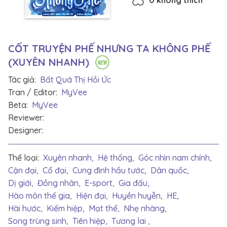
CỐT TRUYỆN PHẾ NHƯNG TA KHÔNG PHẾ
(XUYÊN NHANH)
Tác giả:
Bất Quá Thị Hồi Ức
Tran / Editor:
MyVee
Beta:
MyVee
Reviewer:
Designer:
Thể loại:
Xuyên nhanh,
Hệ thống,
Góc nhìn nam chính,
Cận đại,
Cổ đại,
Cung đình hầu tước,
Dân quốc,
Dị giới,
Đồng nhân,
E-sport,
Gia đấu,
Hào môn thế gia,
Hiện đại,
Huyền huyễn,
HE,
Hài hước,
Kiếm hiệp,
Mạt thế,
Nhẹ nhàng,
Song trùng sinh,
Tiên hiệp,
Tương lai ,