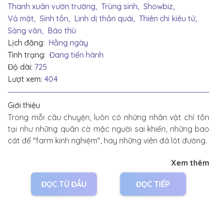
Thanh xuân vườn trường,
Trùng sinh,
Showbiz,
Vả mặt,
Sinh tồn,
Linh dị thần quái,
Thiên chi kiêu tử,
Sảng văn,
Báo thù
Lịch đăng:
Hằng ngày
Tình trạng:
Đang tiến hành
Độ dài:
725
Lượt xem:
404
Giới thiệu
Trong mỗi câu chuyện, luôn có những nhân vật chỉ tồn
tại như những quân cờ mặc người sai khiến, những bao
cát để "farm kinh nghiệm", hay những viên đá lót đường.
Xem thêm
Sự tồn tại của họ chỉ nhằm một mục đích duy nhất: Tôn
lên hào quang và sự hạnh phúc của kẻ khác.
ĐỌC TỪ ĐẦU
ĐỌC TIẾP
Nam nữ chính của nguyên tác sẽ vênh váo nói rằng: "Đó
là số mệnh của ngươi!"