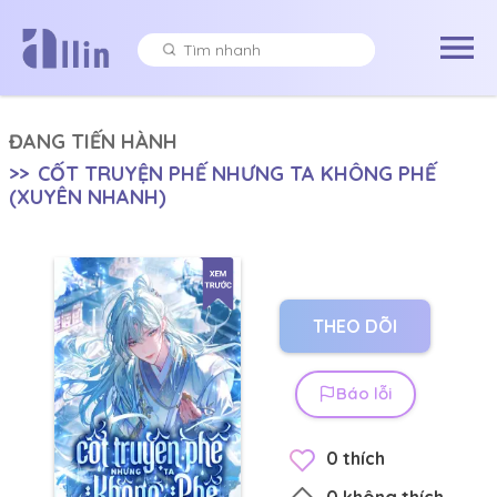
ĐANG TIẾN HÀNH
>>
CỐT TRUYỆN PHẾ NHƯNG TA KHÔNG PHẾ
(XUYÊN NHANH)
THEO DÕI
Báo lỗi
0
thích
0
không thích