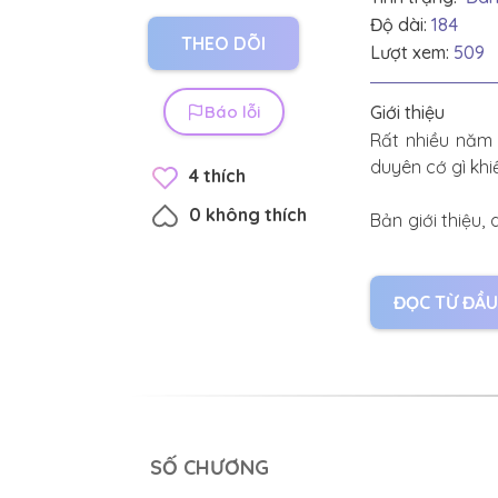
Độ dài:
184
THEO DÕI
Lượt xem:
509
Báo lỗi
Giới thiệu
Rất nhiều năm 
duyên cớ gì khi
4
thích
0
không thích
Bản giới thiệu
mòn, chậm nhiệ
Thiên lôi, cẩu
ĐỌC TỪ ĐẦU
không thích chớ
SỐ CHƯƠNG