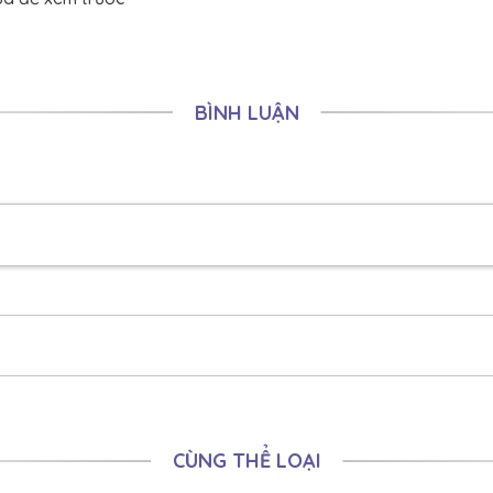
04/12/2025
03/12/2025
02/12/2025
BÌNH LUẬN
01/12/2025
ưu thương
30/11/2025
29/11/2025
28/11/2025
27/11/2025
26/11/2025
25/11/2025
24/11/2025
CÙNG THỂ LOẠI
23/11/2025