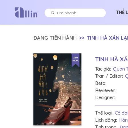
THỂ 
ĐANG TIẾN HÀNH
>>
TINH HÀ XÁN LẠ
TINH HÀ X
Tác giả:
Quan 
Tran / Editor:
Q
Beta:
Reviewer:
Designer:
Thể loại:
Cổ đại
Lịch đăng:
Hằn
Tình trạng:
Đan