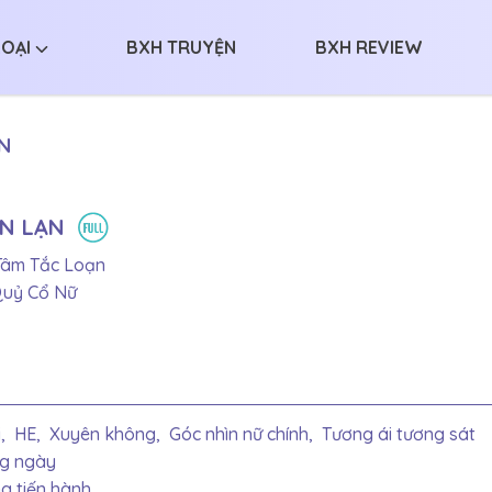
LOẠI
BXH TRUYỆN
BXH REVIEW
N
ÁN LẠN
Tâm Tắc Loạn
uỷ Cổ Nữ
,
HE,
Xuyên không,
Góc nhìn nữ chính,
Tương ái tương sát
g ngày
g tiến hành