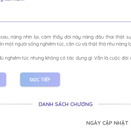
sau, nàng nhìn lại, cảm thấy đời này nàng đầu thai thật sự
ến một người sống nghiêm túc, cần cù và thật thà như nàng lạ
, dù nghiêm túc nhưng không có tác dụng gì: Vẫn là cuộc đời
t.
 huyết, Mary Sue, bao gồm cả nam chính và nữ chính, hình t
ĐỌC TIẾP
 nhảy, nhớ lấy, nhớ lấy.
DANH SÁCH CHƯƠNG
NGÀY CẬP NHẬT