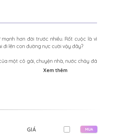
 mạnh hơn đời trước nhiều. Rốt cuộc là vì
i đi lên con đường nực cười vậy đây?
 của một cô gái, chuyện nhà, nước chảy đá
Xem thêm
ượng phần lớn nhân vật đều không hoàn mỹ,
GIÁ