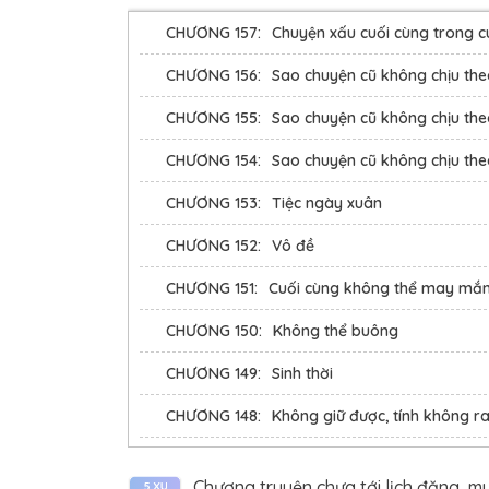
CHƯƠNG 157:
Chuyện xấu cuối cùng trong cu
CHƯƠNG 156:
Sao chuyện cũ không chịu theo
CHƯƠNG 155:
Sao chuyện cũ không chịu theo
CHƯƠNG 154:
Sao chuyện cũ không chịu theo
CHƯƠNG 153:
Tiệc ngày xuân
CHƯƠNG 152:
Vô đề
CHƯƠNG 151:
Cuối cùng không thể may mắn
CHƯƠNG 150:
Không thể buông
CHƯƠNG 149:
Sinh thời
CHƯƠNG 148:
Không giữ được, tính không r
CHƯƠNG 147:
Năm xưa (5)
Chương truyện chưa tới lịch đăng, m