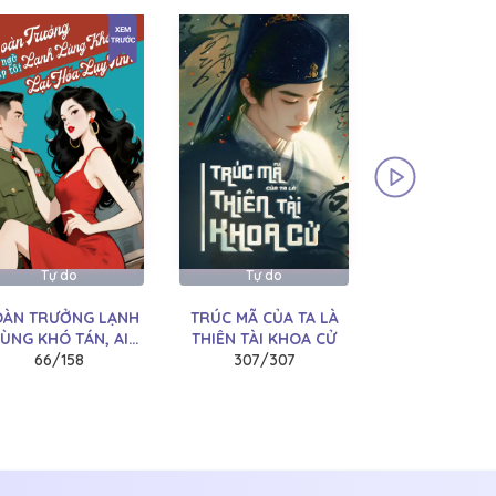
Tự do
Tự do
Tự do
ÀN TRƯỞNG LẠNH
TRÚC MÃ CỦA TA LÀ
THẬP NIÊN 5
ÙNG KHÓ TÁN, AI
THIÊN TÀI KHOA CỬ
NHÂN GẢ THA
Ờ GẶP TÔI LẠI HÓA
66/158
307/307
CẢ NHÀ CHỒN
223/26
LỤY TÌNH
CHIỀU