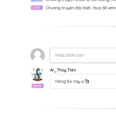
CHƯƠNG 146:
Năm xưa (4)
Chương truyện đặc biệt, mua để xem
CHƯƠNG 145:
Năm xưa (3)
CHƯƠNG 144:
Năm xưa (2)
CHƯƠNG 143:
Năm xưa (1)
CHƯƠNG 142:
Sống những ngày còn lại với 
CHƯƠNG 141:
Chung lòng mà cách chỗ
CHƯƠNG 140:
Cố gắng thêm bữa cơm
AI_Thủy Tiên
CHƯƠNG 139:
Bỏ rồi chớ quay đầu
Hóng bộ này ạ 🥰
CHƯƠNG 138:
Qua rồi bao năm tháng
CHƯƠNG 137:
Mỗi người một chân trời
CHƯƠNG 136:
Xa nhau hơn vạn dặm
CHƯƠNG 135:
Cùng chàng nói biệt ly