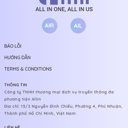
Hoàn r nhen bạn
CHƯƠNG 28
12/02/2026
CHƯƠNG 27
10/02/2026
Truc ly Duong
CHƯƠNG 26
07/02/2026
😄
CHƯƠNG 25
05/02/2026
BÁO LỖI
CHƯƠNG 24
03/02/2026
HƯỚNG DẪN
CHƯƠNG 23
31/01/2026
TERMS & CONDITIONS
CHƯƠNG 22
29/01/2026
THÔNG TIN
CHƯƠNG 21
27/01/2026
Công ty TNHH thương mại dịch vụ truyền thông đa
CHƯƠNG 20
24/01/2026
phương tiện Allin
Địa chỉ: 15/2 Nguyễn Đình Chiểu, Phường 4, Phú Nhuận,
CHƯƠNG 19
22/01/2026
Thành phố Hồ Chí Minh, Việt Nam
CHƯƠNG 18
20/01/2026
LIÊN HỆ