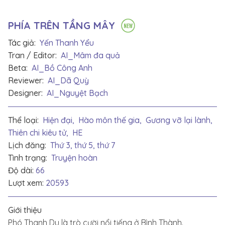
PHÍA TRÊN TẦNG MÂY
Tác giả:
Yến Thanh Yểu
Tran / Editor:
AI_Mâm đa quả
Beta:
AI_Bồ Công Anh
Reviewer:
AI_Dã Quỳ
Designer:
AI_Nguyệt Bạch
Thể loại:
Hiện đại,
Hào môn thế gia,
Gương vỡ lại lành,
Thiên chi kiêu tử,
HE
Lịch đăng:
Thứ 3, thứ 5, thứ 7
Tình trạng:
Truyện hoàn
Độ dài:
66
Lượt xem:
20593
Giới thiệu
Phó Thanh Du là trò cười nổi tiếng ở Bình Thành.