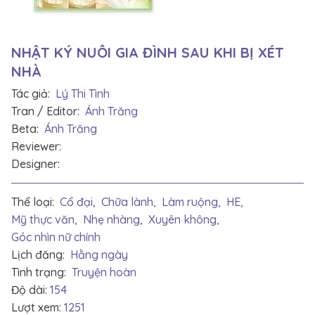
NHẬT KÝ NUÔI GIA ĐÌNH SAU KHI BỊ XÉT
NHÀ
Tác giả:
Lý Thi Tình
Tran / Editor:
Ánh Trăng
Beta:
Ánh Trăng
Reviewer:
Designer:
Thể loại:
Cổ đại,
Chữa lành,
Làm ruộng,
HE,
Mỹ thực văn,
Nhẹ nhàng,
Xuyên không,
Góc nhìn nữ chính
Lịch đăng:
Hằng ngày
Tình trạng:
Truyện hoàn
Độ dài:
154
Lượt xem:
1251