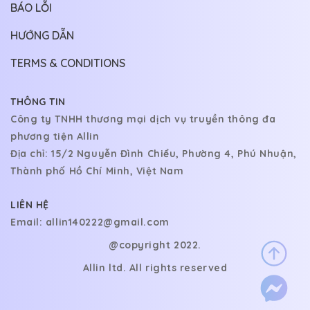
BÁO LỖI
CHƯƠNG 118
10/06/2026
HƯỚNG DẪN
CHƯƠNG 117
10/06/2026
TERMS & CONDITIONS
CHƯƠNG 116
10/06/2026
CHƯƠNG 115
10/06/2026
THÔNG TIN
Công ty TNHH thương mại dịch vụ truyền thông đa
CHƯƠNG 114
10/06/2026
phương tiện Allin
CHƯƠNG 113
10/06/2026
Địa chỉ: 15/2 Nguyễn Đình Chiểu, Phường 4, Phú Nhuận,
Thành phố Hồ Chí Minh, Việt Nam
CHƯƠNG 112
10/06/2026
LIÊN HỆ
CHƯƠNG 111
10/06/2026
Email:
allin140222@gmail.com
CHƯƠNG 110
10/06/2026
@copyright 2022.
CHƯƠNG 109
10/06/2026
Allin ltd. All rights reserved
CHƯƠNG 108
10/06/2026