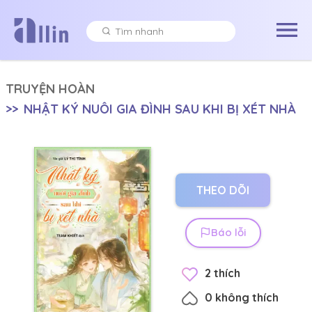
TRUYỆN HOÀN
>>
NHẬT KÝ NUÔI GIA ĐÌNH SAU KHI BỊ XÉT NHÀ
THEO DÕI
Báo lỗi
2
thích
0
không thích