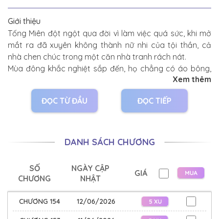
Giới thiệu
Tống Miên đột ngột qua đời vì làm việc quá sức, khi mở
mắt ra đã xuyên không thành nữ nhi của tội thần, cả
nhà chen chúc trong một căn nhà tranh rách nát.
Mùa đông khắc nghiệt sắp đến, họ chẳng có áo bông,
Xem thêm
chăn bông, trong bếp chỉ còn chút lương thực được
người ta cho, nhìn là biết ăn bữa nay chẳng biết có bữa
ĐỌC TỪ ĐẦU
ĐỌC TIẾP
mai không.
Nàng nhìn căn nhà tranh trống rỗng mà lo lắng, không
có nổi một đồng xu dính túi.
DANH SÁCH CHƯƠNG
Tống Miên: “...”
Quả là một lần xuyên không đau lòng.
SỐ
NGÀY CẬP
GIÁ
Nàng lập kế hoạch, trước tiên là phải lấp đầy hũ gạo,
CHƯƠNG
NHẬT
bắt đầu từ việc bán đồ ăn vặt.
Về sau triều đình thay đổi, tân đế đăng cơ, việc đầu tiên
CHƯƠNG 154
12/06/2026
chính là minh oan cho gia đình của nàng. Nhiều người