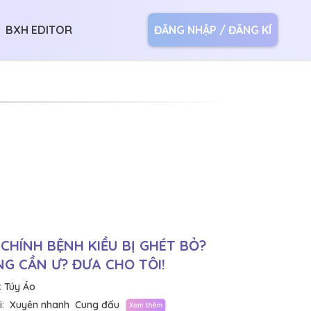
BXH EDITOR
ĐĂNG NHẬP / ĐĂNG KÍ
CHÍNH BỆNH KIỀU BỊ GHÉT BỎ?
G CẦN Ư? ĐƯA CHO TÔI!
:
Túy Áo
:
Xuyên nhanh
Cung đấu