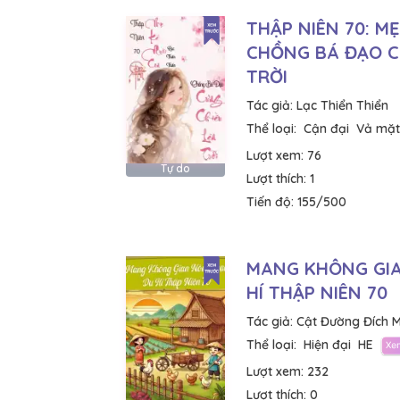
THẬP NIÊN 70: MẸ
CHỒNG BÁ ĐẠO C
TRỜI
Tác giả:
Lạc Thiển Thiển
Thể loại:
Cận đại
Vả mặt
Lượt xem:
76
Tự do
Lượt thích:
1
Tiến độ:
155/500
MANG KHÔNG GIA
HÍ THẬP NIÊN 70
Tác giả:
Cật Đường Đích M
Thể loại:
Hiện đại
HE
Lượt xem:
232
Lượt thích:
0