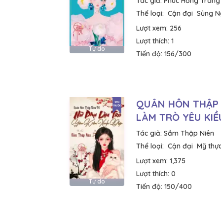
Tác giả:
Phúc Hồng Trang
Thể loại:
Cận đại
Sủng N
Lượt xem:
256
Lượt thích:
1
Tự do
Tiến độ:
156/300
QUÂN HÔN THẬP 
LÀM TRÒ YÊU KIỀ
Tác giả:
Sầm Thập Niên
Thể loại:
Cận đại
Mỹ thự
Lượt xem:
1,375
Lượt thích:
0
Tự do
Tiến độ:
150/400