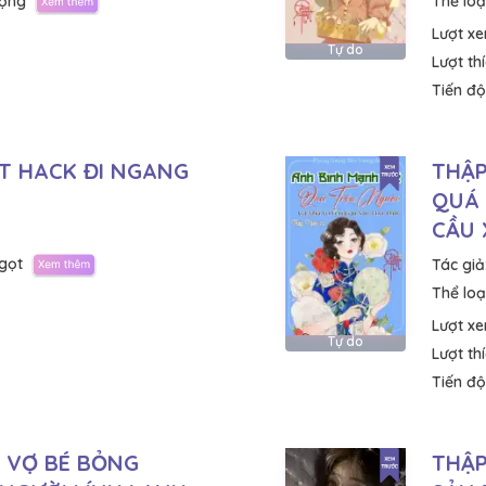
ộng
Thể loại
Lượt x
Tự do
Lượt th
Tiến độ
ẬT HACK ĐI NGANG
THẬP
QUÁ 
CẦU 
gọt
Tác giả
Thể loại
Lượt x
Tự do
Lượt th
Tiến độ
Ô VỢ BÉ BỎNG
THẬP