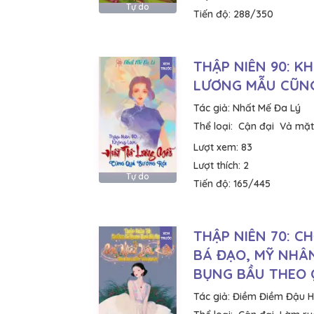
Tự do
Tiến độ:
288/350
THẬP NIÊN 90: K
LƯƠNG MẪU CŨN
Tác giả:
Nhất Mế Đa Lý
Thể loại:
Cận đại
Vả mặt
Lượt xem:
83
Lượt thích:
2
Tự do
Tiến độ:
165/445
THẬP NIÊN 70: C
BÁ ĐẠO, MỸ NHÂN
BỤNG BẦU THEO
Tác giả:
Điềm Điềm Đậu 