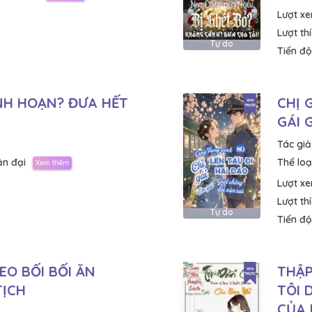
Lượt x
Lượt th
Tự do
Tiến độ
NH HOẠN? ĐƯA HẾT
CHỊ 
GÁI 
Tác giả
ận đại
Thể loại
Lượt x
Lượt th
Tự do
Tiến độ
EO BỐI BỐI ĂN
THẬP
TỊCH
TÔI 
CỦA