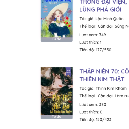
TRONG ĐẠI VIỆN,
LÙNG PHÁ GIỚI
Tác giả:
Lộc Minh Quân
Thể loại:
Cận đại
Sủng N
Lượt xem:
349
Tự do
Lượt thích:
1
Tiến độ:
177/550
THẬP NIÊN 70: C
THIÊN KIM THẬT
Tác giả:
Thính Kim Khảm
Thể loại:
Cận đại
Làm ru
Lượt xem:
380
Lượt thích:
0
Tự do
Tiến độ:
150/423