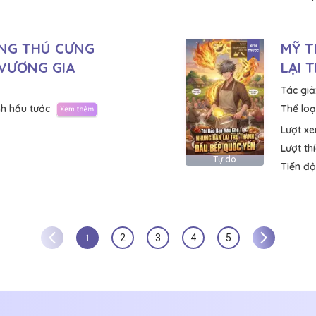
NG THÚ CƯNG
MỸ T
VƯƠNG GIA
LẠI 
Tác giả
h hầu tước
Thể loại
Lượt x
Lượt th
Tự do
Tiến độ
1
2
3
4
5