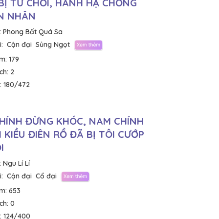
BỊ TỪ CHỐI, HÀNH HẠ CHỒNG
N NHÂN
:
Phong Bất Quá Sa
:
Cận đại
Sủng Ngọt
em:
179
ích:
2
:
180/472
HÍNH ĐỪNG KHÓC, NAM CHÍNH
 KIỀU ĐIÊN RỒ ĐÃ BỊ TÔI CƯỚP
I
:
Ngu Lí Lí
:
Cận đại
Cổ đại
em:
653
ích:
0
:
124/400