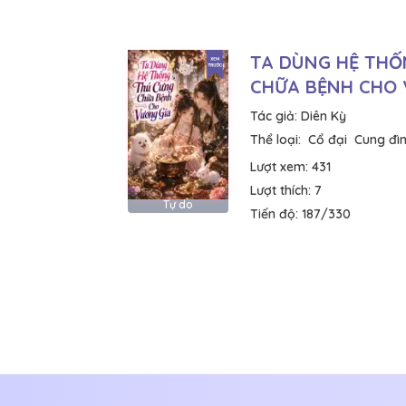
TA DÙNG HỆ THỐ
CHỮA BỆNH CHO 
Tác giả:
Diên Kỳ
Thể loại:
Cổ đại
Cung đìn
Lượt xem:
431
Lượt thích:
7
Tự do
Tiến độ:
187/330