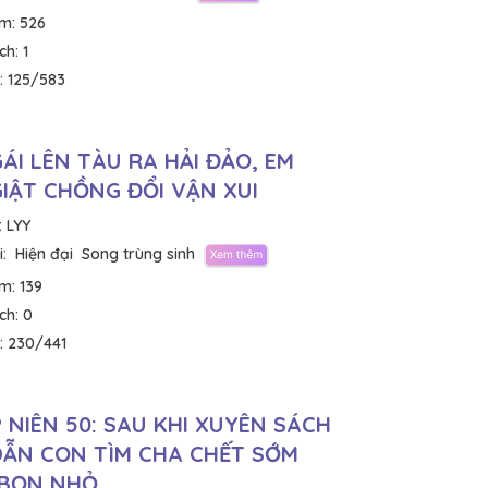
em:
526
ích:
1
:
125/583
GÁI LÊN TÀU RA HẢI ĐẢO, EM
GIẬT CHỒNG ĐỔI VẬN XUI
:
LYY
:
Hiện đại
Song trùng sinh
em:
139
ích:
0
:
230/441
 NIÊN 50: SAU KHI XUYÊN SÁCH
DẪN CON TÌM CHA CHẾT SỚM
 BỌN NHỎ