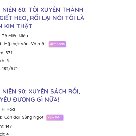
 NIÊN 60: TÔI XUYÊN THÀNH
GIẾT HEO, RỒI LẠI NÓI TÔI LÀ
N KIM THẬT
:
Tô Miêu Miêu
:
Mỹ thực văn
Vả mặt
em:
371
ích:
3
:
182/571
 NIÊN 90: XUYÊN SÁCH RỒI,
YÊU ĐƯƠNG GÌ NỮA!
:
Hi Hòa
:
Cận đại
Sủng Ngọt
em:
147
ích:
4