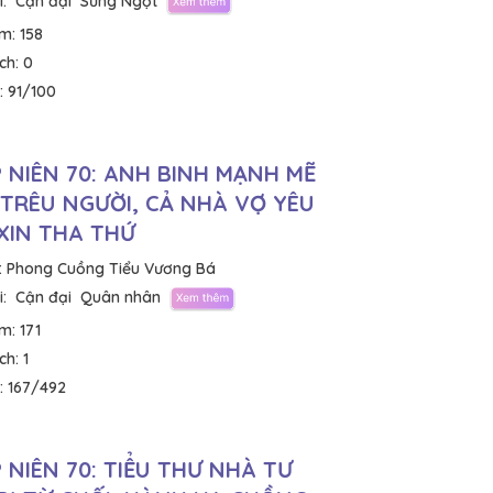
:
Cận đại
Sủng Ngọt
em:
158
ích:
0
:
91/100
 NIÊN 70: ANH BINH MẠNH MẼ
TRÊU NGƯỜI, CẢ NHÀ VỢ YÊU
XIN THA THỨ
:
Phong Cuồng Tiểu Vương Bá
:
Cận đại
Quân nhân
em:
171
ích:
1
:
167/492
 NIÊN 70: TIỂU THƯ NHÀ TƯ