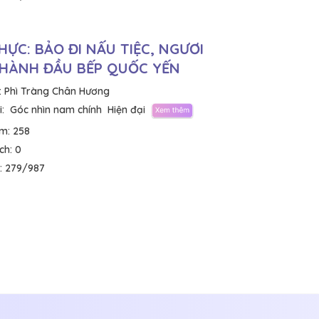
HỰC: BẢO ĐI NẤU TIỆC, NGƯƠI
THÀNH ĐẦU BẾP QUỐC YẾN
:
Phì Tràng Chân Hương
:
Góc nhìn nam chính
Hiện đại
em:
258
ích:
0
:
279/987