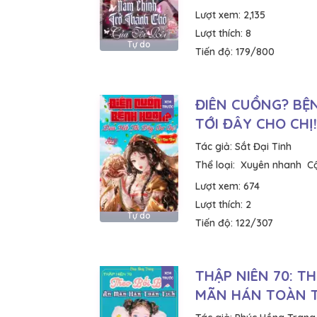
Lượt xem:
2,135
Lượt thích:
8
Tự do
Tiến độ:
179/800
ĐIÊN CUỒNG? BỆ
TỚI ĐÂY CHO CHỊ!
Tác giả:
Sắt Đại Tinh
Thể loại:
Xuyên nhanh
C
Lượt xem:
674
Lượt thích:
2
Tự do
Tiến độ:
122/307
THẬP NIÊN 70: TH
MÃN HÁN TOÀN 