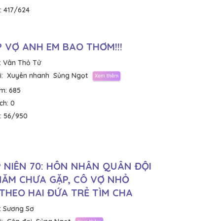
:
417/624
 VỢ ANH EM BAO THƠM!!!
:
Vân Thỏ Tử
:
Xuyên nhanh
Sủng Ngọt
em:
685
ích:
0
:
56/950
 NIÊN 70: HÔN NHÂN QUÂN ĐỘI
NĂM CHƯA GẶP, CÔ VỢ NHỎ
THEO HAI ĐỨA TRẺ TÌM CHA
:
Sương Sơ