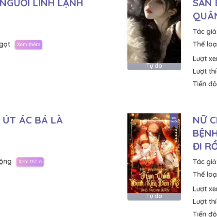
 NGƯỜI LÍNH LẠNH
SẢN 
QUÂ
Tác giả
gọt
Thể loại
Lượt x
Tự do
Lượt th
Tiến độ
Ô ÚT ÁC BÁ LÀ
NỮ C
BỆNH
ĐI RỒ
ộng
Tác giả
Thể loại
Lượt x
Tự do
Lượt th
Tiến độ