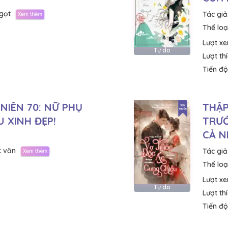
gọt
Tác giả
Thể loại
Lượt x
Tự do
Lượt th
Tiến độ
NIÊN 70: NỮ PHỤ
THẬP
U XINH ĐẸP!
TRƯỚ
CẢ N
c văn
Tác giả
Thể loại
Lượt x
Tự do
Lượt th
Tiến độ