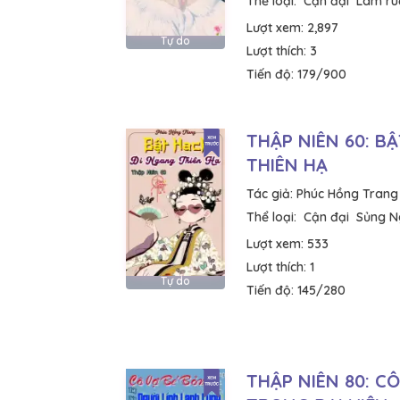
Thể loại:
Cận đại
Làm ru
Lượt xem:
2,897
Tự do
Lượt thích:
3
Tiến độ:
179/900
THẬP NIÊN 60: B
THIÊN HẠ
Tác giả:
Phúc Hồng Trang
Thể loại:
Cận đại
Sủng N
Lượt xem:
533
Lượt thích:
1
Tự do
Tiến độ:
145/280
THẬP NIÊN 80: C