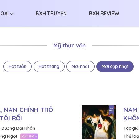
LOẠI
BXH TRUYỆN
BXH REVIEW
Mỹ thực văn
Hot tuần
Hot tháng
Mới nhất
Mới cập nhật
H, NAM CHÍNH TRỞ
NAM 
TÔI RỒI
KHÔN
 Đương Đại Nhân
Tác giả
ủng Ngọt
Thể loại