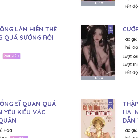
Tự do
Tiến độ
HÔNG LÀM HIỀN THÊ
CƯỚP
G QUÁ SƯỚNG RỒI
Tác giả
Thể loại
Lượt x
Lượt th
Tiến độ
Tự do
HỒNG SĨ QUAN QUÁ
THẬP
 YÊU KIỀU VÁC
HAI 
 QUÂN
DẪN 
Hủ Hoa
Tác giả