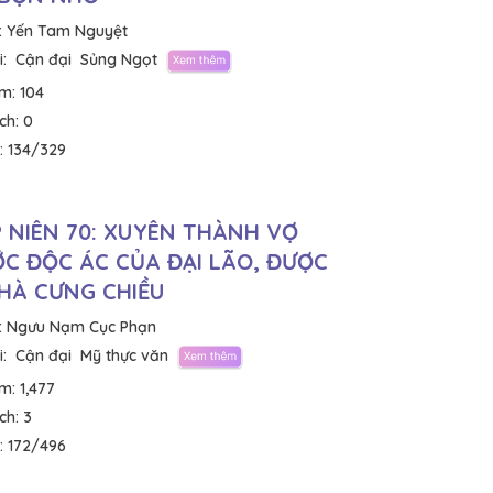
:
Yến Tam Nguyệt
:
Cận đại
Sủng Ngọt
em:
104
ích:
0
:
134/329
 NIÊN 70: XUYÊN THÀNH VỢ
C ĐỘC ÁC CỦA ĐẠI LÃO, ĐƯỢC
HÀ CƯNG CHIỀU
:
Ngưu Nạm Cục Phạn
:
Cận đại
Mỹ thực văn
em:
1,477
ích:
3
:
172/496