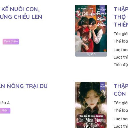
 KẾ NUÔI CON,
THẬP
ƯNG CHIỀU LÊN
THỢ 
THIÊ
Tác giả
Thể loại
Lượt x
Tự do
Lượt th
Tiến độ
N NÔNG TRẠI DU
THẬP
CÒN 
iêu A
Tác giả
Thể loại
Lượt x
Lượt th