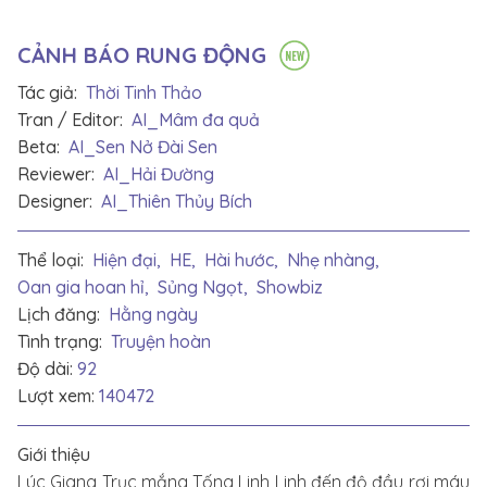
CẢNH BÁO RUNG ĐỘNG
Tác giả:
Thời Tinh Thảo
Tran / Editor:
AI_Mâm đa quả
Beta:
AI_Sen Nở Đài Sen
Reviewer:
AI_Hải Đường
Designer:
AI_Thiên Thủy Bích
Thể loại:
Hiện đại,
HE,
Hài hước,
Nhẹ nhàng,
Oan gia hoan hỉ,
Sủng Ngọt,
Showbiz
Lịch đăng:
Hằng ngày
Tình trạng:
Truyện hoàn
Độ dài:
92
Lượt xem:
140472
Giới thiệu
Lúc Giang Trục mắng Tống Linh Linh đến độ đầu rơi máu