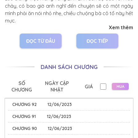
chảy, có bao giờ anh nghĩ đến chuyện sẽ có một ngày
mình phải ăn nói nhỏ nhẹ, chiều chuộng bà cô tổ này hết
mực.
Xem thêm
ĐỌC TỪ ĐẦU
ĐỌC TIẾP
Đạo diễn thiên tài Giang Trục không chỉ tài hoa xuất
chúng, mà diện mạo cũng anh tuấn hơn người, tính cách
lại kiêu ngạo, không kiêng nể ai.
DANH SÁCH CHƯƠNG
Khắp cả showbiz này đều truyền tai nhau rằng, ngoại
SỐ
NGÀY CẬP
GIÁ
trừ một vài diễn viên gạo cội trong nghề thì tất cả những
CHƯƠNG
NHẬT
nam nữ diễn viên từng đóng phim của Giang Trục đều bị
anh mắng xối xả.
CHƯƠNG 92
12/06/2023
CHƯƠNG 91
12/06/2023
Tống Linh Linh cũng là một trong số đó.
CHƯƠNG 90
12/06/2023