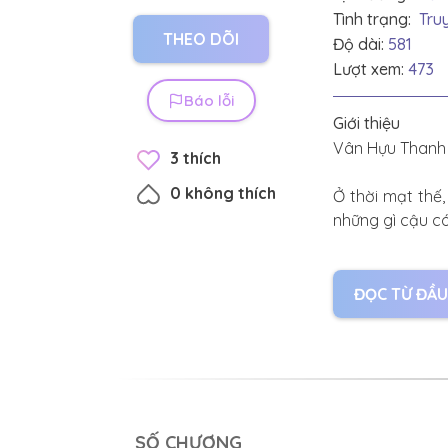
Tình trạng:
Tru
THEO DÕI
Độ dài:
581
Lượt xem:
473
Báo lỗi
Giới thiệu
Vân Hựu Thanh 
3
thích
0
không thích
Ở thời mạt thế,
những gì cậu có
Cậu bị gã buôn
đáng yêu khiến 
ĐỌC TỪ ĐẦU
Vân Hựu Thanh tứ
Cút đi!
Giữa dòng ngườ
SỐ CHƯƠNG