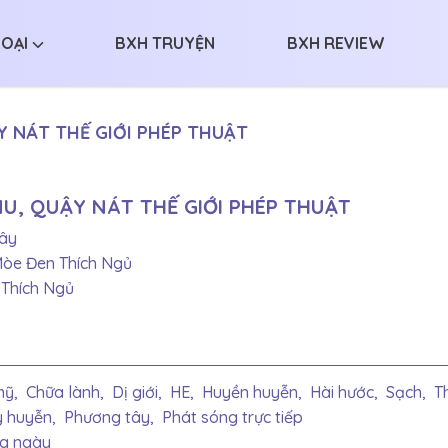
LOẠI
BXH TRUYỆN
BXH REVIEW
Y NÁT THẾ GIỚI PHÉP THUẬT
NU, QUẬY NÁT THẾ GIỚI PHÉP THUẬT
ây
òe Đen Thích Ngủ
Thích Ngủ
ỹ,
Chữa lành,
Dị giới,
HE,
Huyền huyễn,
Hài hước,
Sạch,
T
y huyễn,
Phương tây,
Phát sóng trực tiếp
g ngày