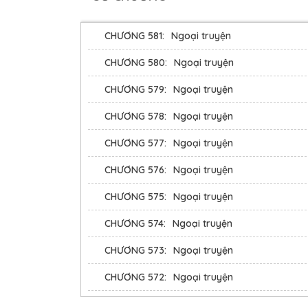
muốn nuôi nó.”
CHƯƠNG 581:
Ngoại truyện
Và thế là, cậu 
CHƯƠNG 580:
Ngoại truyện
Đời chim coi n
CHƯƠNG 579:
Ngoại truyện
thứ ba học trò”
CHƯƠNG 578:
Ngoại truyện
Cắn chết mi! Cắ
CHƯƠNG 577:
Ngoại truyện
Người đàn ông t
CHƯƠNG 576:
Ngoại truyện
Cậu bé lại đáp t
CHƯƠNG 575:
Ngoại truyện
Rồi cậu nhóc l
CHƯƠNG 574:
Ngoại truyện
chỉ chăm chăm 
CHƯƠNG 573:
Ngoại truyện
“…” Vân Hựu Th
CHƯƠNG 572:
Ngoại truyện
năng tự an ủi 
CHƯƠNG 571:
Ngoại truyện
cũng không phải