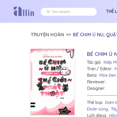
THỂ 
TRUYỆN HOÀN
>>
BÉ CHIM Ú NU, QUẬ
BÉ CHIM Ú 
Tác giả:
Kiếp M
Tran / Editor:
M
Beta:
Mòe Đen 
Reviewer:
Designer:
Thể loại:
Đam m
Đoàn sủng,
Tâ
Lịch đăng:
Hằn