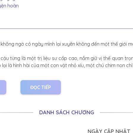
yện hoàn
không ngờ có ngày mình lại xuyên không đến một thế giới m
 cậu từng là một trị liệu sư cấp cao, nắm giữ vị thế quan tr
 lại là hình hài của một con vật nhỏ xíu, một chú chim non chỉ
 thú tống vào một chiếc lồng chật hẹp, mang ra chợ bán 
người qua đường không khỏi ngoái nhìn, chỉ trỏ: “Nhìn kìa, c
ĐỌC TIẾP
c đến sôi máu: “... Chíp chíp!”
DANH SÁCH CHƯƠNG
i qua lại, một cậu bé bỗng khựng lại, ngước lên nói với ngư
NGÀY CẬP NHẬT