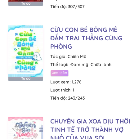
Tự do
Tiến độ:
307/307
CỪU CON BÉ BỎNG MÊ
ĐẮM TRAI THẲNG CÙNG
PHÒNG
Tác giả:
Chiến Mã
Thể loại:
Đam mỹ
Chữa lành
Tự do
Lượt xem:
1,278
Lượt thích:
1
Tiến độ:
243/243
CHUYÊN GIA XOA DỊU THỜI
TINH TẾ TRỞ THÀNH VỢ
NHỎ CỦA VUA SÓI