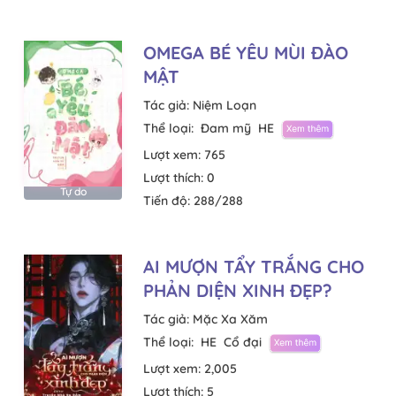
OMEGA BÉ YÊU MÙI ĐÀO
MẬT
Tác giả:
Niệm Loạn
Thể loại:
Đam mỹ
HE
Lượt xem:
765
Lượt thích:
0
Tự do
Tiến độ:
288/288
AI MƯỢN TẨY TRẮNG CHO
PHẢN DIỆN XINH ĐẸP?
Tác giả:
Mặc Xa Xăm
Thể loại:
HE
Cổ đại
Lượt xem:
2,005
Lượt thích:
5