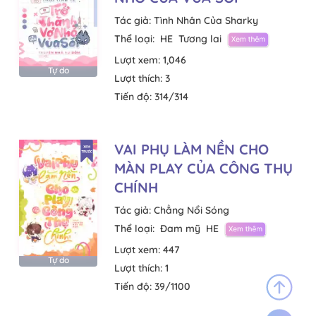
Tác giả:
Tình Nhân Của Sharky
Thể loại:
HE
Tương lai
Lượt xem:
1,046
Tự do
Lượt thích:
3
Tiến độ:
314/314
VAI PHỤ LÀM NỀN CHO
MÀN PLAY CỦA CÔNG THỤ
CHÍNH
Tác giả:
Chẳng Nổi Sóng
Thể loại:
Đam mỹ
HE
Lượt xem:
447
Tự do
Lượt thích:
1
Tiến độ:
39/1100