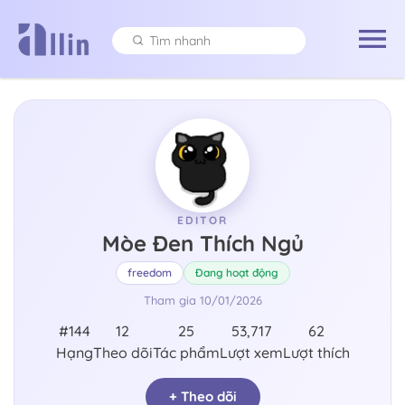
EDITOR
Mòe Đen Thích Ngủ
freedom
Đang hoạt động
Tham gia
10/01/2026
#144
12
25
53,717
62
Hạng
Theo dõi
Tác phẩm
Lượt xem
Lượt thích
+ Theo dõi