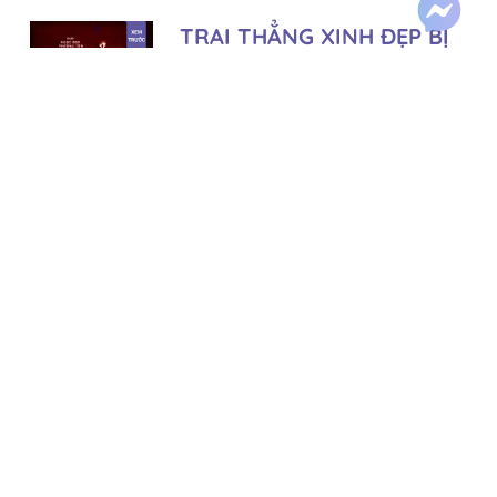
TRAI THẲNG XINH ĐẸP BỊ
ĐÁM SÓI CON BẺ CONG
Tác giả:
Ngọc Đẹp Trường Tồn
Thể loại:
Đam mỹ
Xuyên nhanh
Lượt xem:
1,595
BÌNH LUẬN
Tự do
Lượt thích:
6
Tiến độ:
393/500
ĐÀN EM SỐ MỘT CỦA F4
THẬT KHÓ LÀM!
Tác giả:
Vị Ngọt Chưa Thành
Thể loại:
Đam mỹ
HE
Lượt xem:
87
Lượt thích:
0