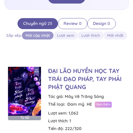
Chuyển ngữ
25
Review
0
Design
0
Sắp xếp:
Mới cập nhật
Lượt xem
Lượt thích
Mới nhất
ĐẠI LÃO HUYỀN HỌC TAY
TRÁI ĐẠO PHÁP, TAY PHẢI
PHẬT QUANG
Tác giả:
Mây Vẽ Trăng Sáng
Thể loại:
Đam mỹ
HE
Lượt xem:
1,062
Tự do
Lượt thích:
1
Tiến độ:
222/320