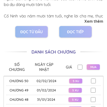
ba dịu dàng mười tám tuổi.
Cố Ninh vào năm mười tám tuổi, nghe lời cha mẹ, thực
Xem thêm
hiện hôn sự được ước định bởi người lớn, bày bàn tiệc ở
quê nhà kết hôn. Đối tượng kết hôn là một người đàn
ĐỌC TỪ ĐẦU
ĐỌC TIẾP
ông hai mươi sáu tuổi, Trần Tùng.
Cô vẫn còn đang học lớp mười hai, ban ngày đi học,
buổi tối về nhà bị làm.
DANH SÁCH CHƯƠNG
“Trần Tùng, tối nay em phải làm đề thi…”
SỐ
NGÀY CẬP
GIÁ
CHƯƠNG
NHẬT
“Có thể, em cứ làm đi. Vợ ơi, mở chân ra, để ông đây đi
vào.”
CHƯƠNG 50
02/02/2024
“…”
CHƯƠNG 49
01/02/2024
CHƯƠNG 48
31/01/2024
Chanh rất chua, nhưng khi cắn vào lại ngọt, còn vô cùng