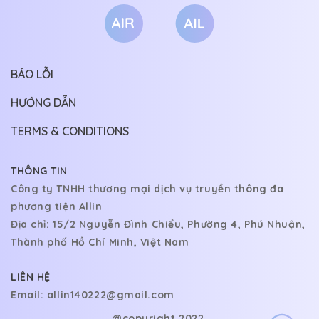
CHƯƠNG 1
24/12/2023
Lấy chồng đại gia
hết nhanh qá. Có tr cặp Bồi Lộ Hạ Lam k z m
BÁO LỖI
HƯỚNG DẪN
Al_Thanh Long
TERMS & CONDITIONS
Có mà tác giả chưa viết xong
THÔNG TIN
Công ty TNHH thương mại dịch vụ truyền thông đa
phương tiện Allin
Địa chỉ: 15/2 Nguyễn Đình Chiểu, Phường 4, Phú Nhuận,
Thành phố Hồ Chí Minh, Việt Nam
LIÊN HỆ
Email:
allin140222@gmail.com
@copyright 2022.