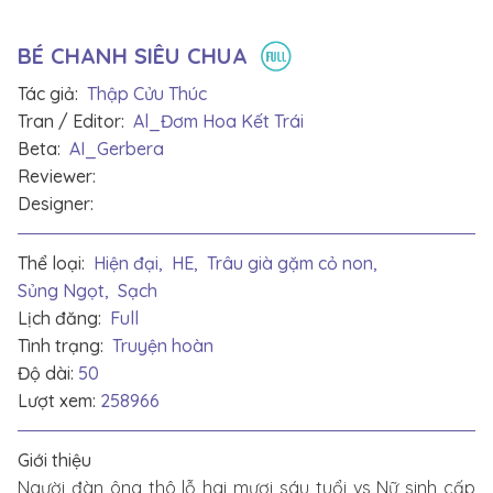
BÉ CHANH SIÊU CHUA
Tác giả:
Thập Cửu Thúc
Tran / Editor:
Al_Đơm Hoa Kết Trái
Beta:
AI_Gerbera
Reviewer:
Designer:
Thể loại:
Hiện đại,
HE,
Trâu già gặm cỏ non,
Sủng Ngọt,
Sạch
Lịch đăng:
Full
Tình trạng:
Truyện hoàn
Độ dài:
50
Lượt xem:
258966
Giới thiệu
Người đàn ông thô lỗ hai mươi sáu tuổi vs Nữ sinh cấp