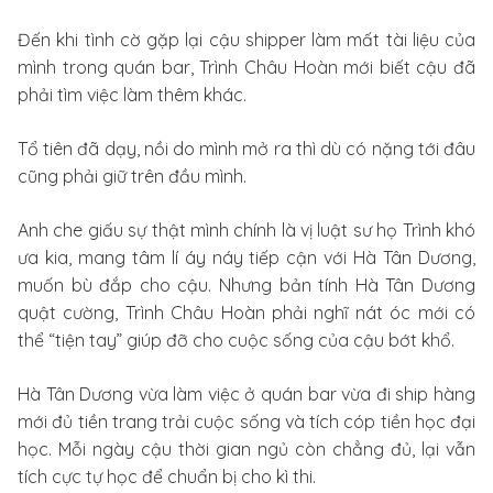
Đến khi tình cờ gặp lại cậu shipper làm mất tài liệu của
mình trong quán bar, Trình Châu Hoàn mới biết cậu đã
phải tìm việc làm thêm khác.
Tổ tiên đã dạy, nồi do mình mở ra thì dù có nặng tới đâu
cũng phải giữ trên đầu mình.
Anh che giấu sự thật mình chính là vị luật sư họ Trình khó
ưa kia, mang tâm lí áy náy tiếp cận với Hà Tân Dương,
muốn bù đắp cho cậu. Nhưng bản tính Hà Tân Dương
quật cường, Trình Châu Hoàn phải nghĩ nát óc mới có
thể “tiện tay” giúp đỡ cho cuộc sống của cậu bớt khổ.
Hà Tân Dương vừa làm việc ở quán bar vừa đi ship hàng
mới đủ tiền trang trải cuộc sống và tích cóp tiền học đại
học. Mỗi ngày cậu thời gian ngủ còn chẳng đủ, lại vẫn
tích cực tự học để chuẩn bị cho kì thi.