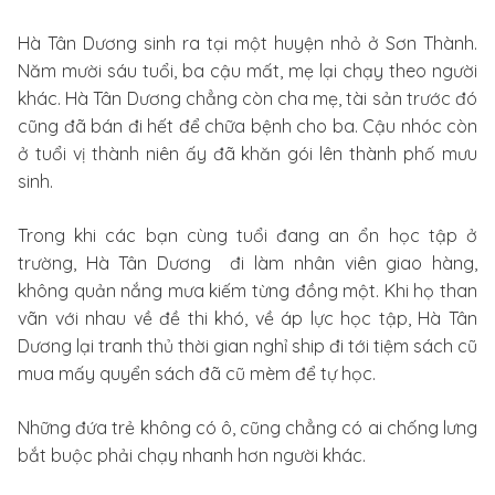
Hà Tân Dương sinh ra tại một huyện nhỏ ở Sơn Thành.
Năm mười sáu tuổi, ba cậu mất, mẹ lại chạy theo người
khác. Hà Tân Dương chẳng còn cha mẹ, tài sản trước đó
cũng đã bán đi hết để chữa bệnh cho ba. Cậu nhóc còn
ở tuổi vị thành niên ấy đã khăn gói lên thành phố mưu
sinh.
Trong khi các bạn cùng tuổi đang an ổn học tập ở
trường, Hà Tân Dương đi làm nhân viên giao hàng,
không quản nắng mưa kiếm từng đồng một. Khi họ than
vãn với nhau về đề thi khó, về áp lực học tập, Hà Tân
Dương lại tranh thủ thời gian nghỉ ship đi tới tiệm sách cũ
mua mấy quyển sách đã cũ mèm để tự học.
Những đứa trẻ không có ô, cũng chẳng có ai chống lưng
bắt buộc phải chạy nhanh hơn người khác.