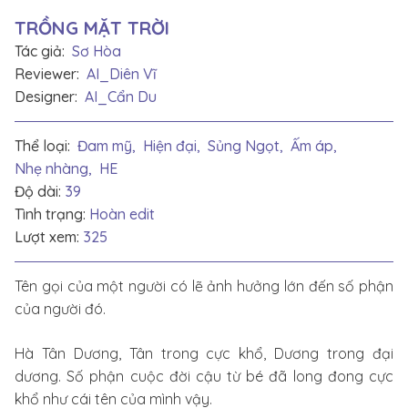
TRỒNG MẶT TRỜI
Tác giả:
Sơ Hòa
Reviewer:
AI_Diên Vĩ
Designer:
AI_Cẩn Du
Thể loại:
Đam mỹ,
Hiện đại,
Sủng Ngọt,
Ấm áp,
Nhẹ nhàng,
HE
Độ dài:
39
Tình trạng:
Hoàn edit
Lượt xem:
325
Tên gọi của một người có lẽ ảnh hưởng lớn đến số phận
của người đó.
Hà Tân Dương, Tân trong cực khổ, Dương trong đại
dương. Số phận cuộc đời cậu từ bé đã long đong cực
khổ như cái tên của mình vậy.