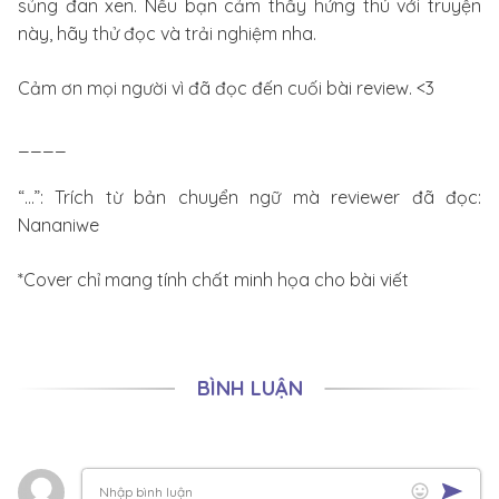
sủng đan xen. Nếu bạn cảm thấy hứng thú với truyện
này, hãy thử đọc và trải nghiệm nha.
Cảm ơn mọi người vì đã đọc đến cuối bài review. <3
____
“…”: Trích từ bản chuyển ngữ mà reviewer đã đọc:
Nananiwe
*Cover chỉ mang tính chất minh họa cho bài viết
BÌNH LUẬN