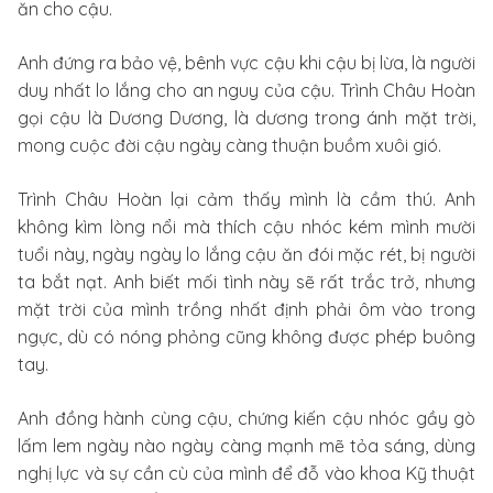
ăn cho cậu.
Anh đứng ra bảo vệ, bênh vực cậu khi cậu bị lừa, là người
duy nhất lo lắng cho an nguy của cậu. Trình Châu Hoàn
gọi cậu là Dương Dương, là dương trong ánh mặt trời,
mong cuộc đời cậu ngày càng thuận buồm xuôi gió.
Trình Châu Hoàn lại cảm thấy mình là cầm thú. Anh
không kìm lòng nổi mà thích cậu nhóc kém mình mười
tuổi này, ngày ngày lo lắng cậu ăn đói mặc rét, bị người
ta bắt nạt. Anh biết mối tình này sẽ rất trắc trở, nhưng
mặt trời của mình trồng nhất định phải ôm vào trong
ngực, dù có nóng phỏng cũng không được phép buông
tay.
Anh đồng hành cùng cậu, chứng kiến cậu nhóc gầy gò
lấm lem ngày nào ngày càng mạnh mẽ tỏa sáng, dùng
nghị lực và sự cần cù của mình để đỗ vào khoa Kỹ thuật