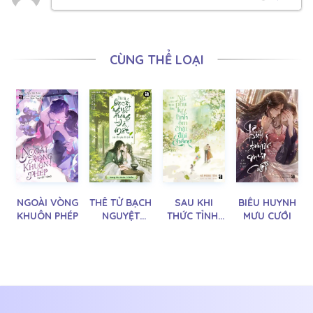
CÙNG THỂ LOẠI
NGOÀI VÒNG
THÊ TỬ BẠCH
SAU KHI
BIỂU HUYNH
KHUÔN PHÉP
NGUYỆT
THỨC TỈNH,
MƯU CƯỚI
QUANG ĐÃ
NỮ PHỤ LỤY
MẤT CỦA
TÌNH ÔM
THỦ PHỤ ĐÃ
CHẶT ĐÙI
TRỞ VỀ
CHỒNG