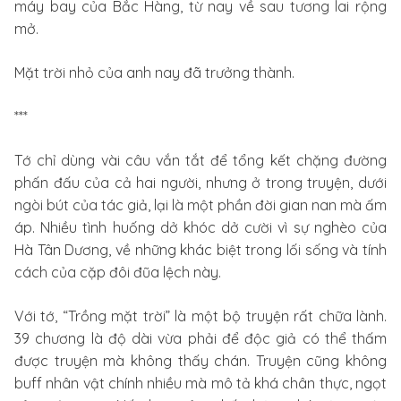
máy bay của Bắc Hàng, từ nay về sau tương lai rộng
mở.
Mặt trời nhỏ của anh nay đã trưởng thành.
***
Tớ chỉ dùng vài câu vắn tắt để tổng kết chặng đường
phấn đấu của cả hai người, nhưng ở trong truyện, dưới
ngòi bút của tác giả, lại là một phần đời gian nan mà ấm
áp. Nhiều tình huống dở khóc dở cười vì sự nghèo của
Hà Tân Dương, về những khác biệt trong lối sống và tính
cách của cặp đôi đũa lệch này.
Với tớ, “Trồng mặt trời” là một bộ truyện rất chữa lành.
39 chương là độ dài vừa phải để độc giả có thể thấm
được truyện mà không thấy chán. Truyện cũng không
buff nhân vật chính nhiều mà mô tả khá chân thực, ngọt