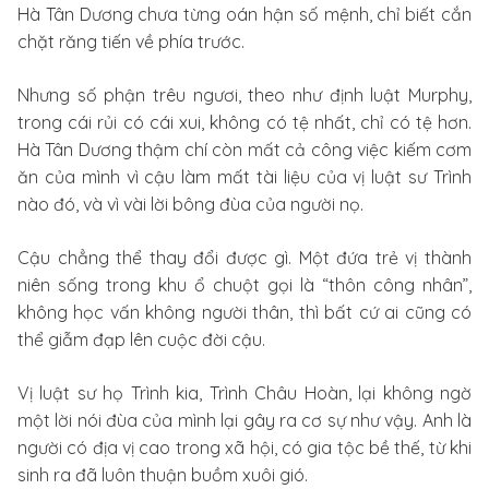
Hà Tân Dương chưa từng oán hận số mệnh, chỉ biết cắn
chặt răng tiến về phía trước.
Nhưng số phận trêu ngươi, theo như định luật Murphy,
trong cái rủi có cái xui, không có tệ nhất, chỉ có tệ hơn.
Hà Tân Dương thậm chí còn mất cả công việc kiếm cơm
ăn của mình vì cậu làm mất tài liệu của vị luật sư Trình
nào đó, và vì vài lời bông đùa của người nọ.
Cậu chẳng thể thay đổi được gì. Một đứa trẻ vị thành
niên sống trong khu ổ chuột gọi là “thôn công nhân”,
không học vấn không người thân, thì bất cứ ai cũng có
thể giẫm đạp lên cuộc đời cậu.
Vị luật sư họ Trình kia, Trình Châu Hoàn, lại không ngờ
một lời nói đùa của mình lại gây ra cơ sự như vậy. Anh là
người có địa vị cao trong xã hội, có gia tộc bề thế, từ khi
sinh ra đã luôn thuận buồm xuôi gió.