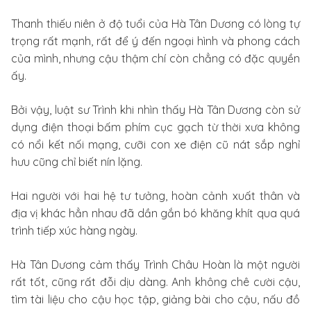
Thanh thiếu niên ở độ tuổi của Hà Tân Dương có lòng tự
trọng rất mạnh, rất để ý đến ngoại hình và phong cách
của mình, nhưng cậu thậm chí còn chẳng có đặc quyền
ấy.
Bởi vậy, luật sư Trình khi nhìn thấy Hà Tân Dương còn sử
dụng điện thoại bấm phím cục gạch từ thời xưa không
có nổi kết nối mạng, cưỡi con xe điện cũ nát sắp nghỉ
hưu cũng chỉ biết nín lặng.
Hai người với hai hệ tư tưởng, hoàn cảnh xuất thân và
địa vị khác hẳn nhau đã dần gắn bó khăng khít qua quá
trình tiếp xúc hàng ngày.
Hà Tân Dương cảm thấy Trình Châu Hoàn là một người
rất tốt, cũng rất đỗi dịu dàng. Anh không chê cười cậu,
tìm tài liệu cho cậu học tập, giảng bài cho cậu, nấu đồ