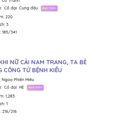
:
Cố Tranh
:
Cổ đại
Cung đấu
em:
220
ích:
3
:
185/341
KHI NỮ CẢI NAM TRANG, TA BẺ
 CÔNG TỬ BỆNH KIỀU
:
Ngoạ Phiến Miêu
:
Cổ đại
HE
em:
1,283
ích:
1
:
216/216