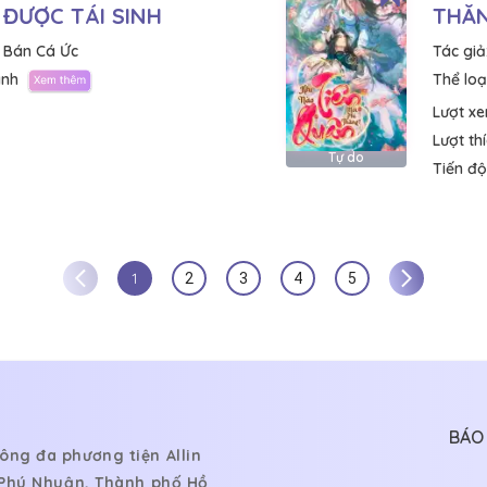
 ĐƯỢC TÁI SINH
THĂ
ị Bán Cá Ức
Tác giả
ành
Thể loại
Lượt x
Lượt th
Tự do
Tiến độ
1
2
3
4
5
BÁO 
ông đa phương tiện Allin
, Phú Nhuận, Thành phố Hồ