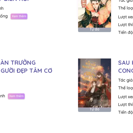
Tác giả
Thể loại
nh
hống
Lượt x
Lượt th
Tự do
Tiến độ
ĐOÀN TRƯỞNG
SAU 
NGƯỜI ĐẸP TÂM CƠ
CONG
Tác giả
Thể loại
ành
Lượt x
Lượt th
Tự do
Tiến độ