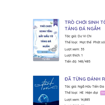
TRÒ CHƠI SINH T
TẢNG ĐÁ NGẦM
Tác giả:
Dư Vi Chi
Thể loại:
Mạt thế
Phát só
Lượt xem:
35
Lượt thích:
1
Tự do
Tiến độ:
148/485
ĐÃ TỪNG ĐÁNH R
Tác giả:
Ngã Hữu Tiền Đa
Thể loại:
HE
Hiện đại
Lượt xem:
14,885