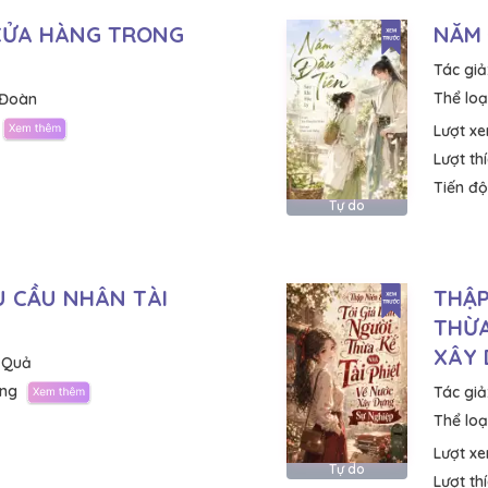
CỬA HÀNG TRONG
NĂM 
Tác giả
Thể loại
 Đoàn
Lượt x
Lượt th
Tiến độ
Tự do
U CẦU NHÂN TÀI
THẬP
THỪA
XÂY 
 Quả
ng
Tác giả
Thể loại
Lượt x
Tự do
Lượt th