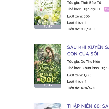
Tác giả:
Thất Bảo Tô
Thể loại:
Hiện đại
HE
Lượt xem:
506
Lượt thích:
1
Tự do
Tiến độ:
108/200
SAU KHI XUYÊN 
CON CỦA SÓI
Tác giả:
Dư Thư Kiều
Thể loại:
Chữa lành
Hiện 
Lượt xem:
1,998
Lượt thích:
4
Tự do
Tiến độ:
678/678
THẬP NIÊN 80: SA