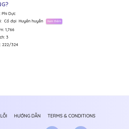
NG?
:
Phi Dực
:
Cổ đại
Huyền huyễn
em:
1,766
ích:
3
:
222/324
LỖI
HƯỚNG DẪN
TERMS & CONDITIONS