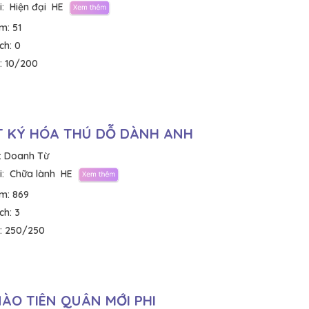
:
Hiện đại
HE
em:
51
ích:
0
:
10/200
 KÝ HÓA THÚ DỖ DÀNH ANH
:
Doanh Từ
:
Chữa lành
HE
em:
869
ích:
3
:
250/250
NÀO TIÊN QUÂN MỚI PHI