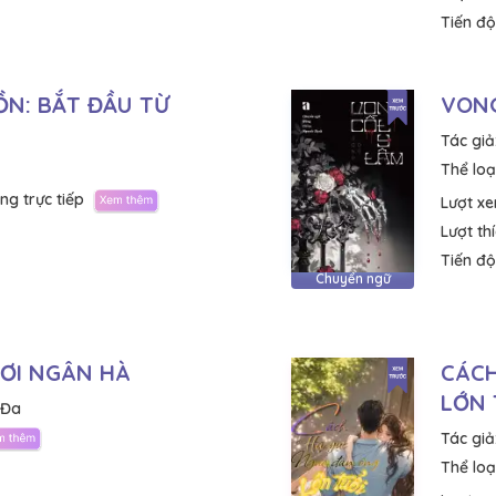
Tiến độ
ỒN: BẮT ĐẦU TỪ
VONG
Tác giả
Thể loại
ng trực tiếp
Lượt x
Lượt th
Tiến độ
Chuyển ngữ
ƠI NGÂN HÀ
CÁCH
LỚN 
 Đa
Tác giả
Thể loại