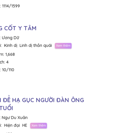
:
1114/1599
 CỐT Y TÂM
:
Ương Dữ
:
Kinh dị
Linh dị thần quái
em:
1,668
ích:
4
:
10/110
 ĐỂ HẠ GỤC NGƯỜI ĐÀN ÔNG
TUỔI
:
Ngư Du Xuân
:
Hiện đại
HE