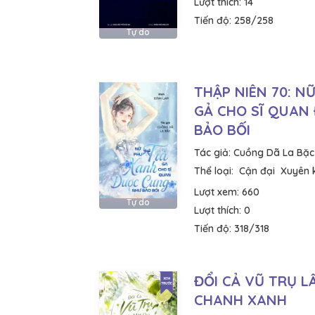
Lượt thích:
14
Tiến độ:
258/258
Tự do
THẬP NIÊN 70: N
GẢ CHO SĨ QUAN
BẢO BỐI
Tác giả:
Cuồng Dã La Bặc
Thể loại:
Cận đại
Xuyên 
Lượt xem:
660
Tự do
Lượt thích:
0
Tiến độ:
318/318
ĐỔI CẢ VŨ TRỤ 
CHANH XANH