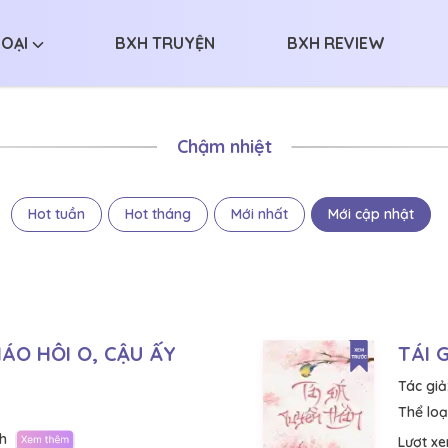
LOẠI
BXH TRUYỆN
BXH REVIEW
Chậm nhiệt
Hot tuần
Hot tháng
Mới nhất
Mới cập nhật
ÁO HÔI O, CẬU ẤY
TÁI 
Tác giả
Thể loại
h
Lượt x