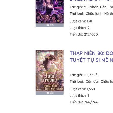
Tác giả:
Mỹ Nhân Tiên Cả
Thể loại:
Chữa lành
Hệ t
Lượt xem:
138
Tự do
Lượt thích:
2
Tiến độ:
215/600
THẬP NIÊN 80: 
TUYỆT TỰ SI MÊ 
Tác giả:
Tuyết Lê
Thể loại:
Cận đại
Chữa l
Lượt xem:
1,638
Tự do
Lượt thích:
1
Tiến độ:
766/766