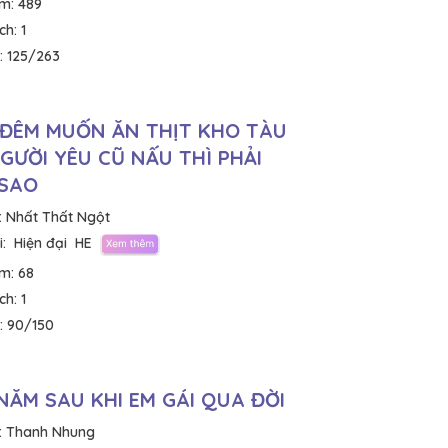
em:
489
ích:
1
:
125/263
ĐÊM MUỐN ĂN THỊT KHO TÀU
GƯỜI YÊU CŨ NẤU THÌ PHẢI
 SAO
:
Nhất Thất Ngột
:
Hiện đại
HE
em:
68
ích:
1
:
90/150
NĂM SAU KHI EM GÁI QUA ĐỜI
:
Thanh Nhung