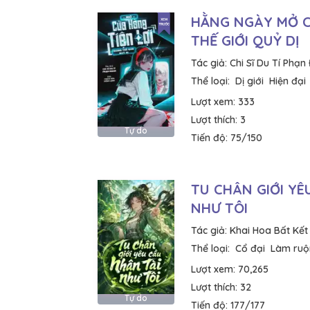
HẰNG NGÀY MỞ 
THẾ GIỚI QUỶ DỊ
Tác giả:
Chi Sĩ Du Tí Phạn
Thể loại:
Dị giới
Hiện đại
Lượt xem:
333
Lượt thích:
3
Tự do
Tiến độ:
75/150
TU CHÂN GIỚI YÊ
NHƯ TÔI
Tác giả:
Khai Hoa Bất Kết
Thể loại:
Cổ đại
Làm ruộ
Lượt xem:
70,265
Lượt thích:
32
Tự do
Tiến độ:
177/177