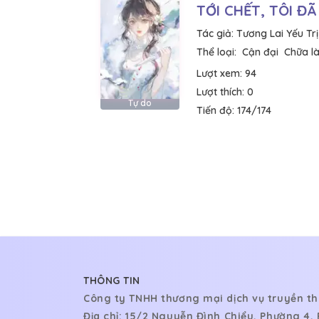
TỚI CHẾT, TÔI ĐÃ
Tác giả:
Tương Lai Yếu Tr
Thể loại:
Cận đại
Chữa l
Lượt xem:
94
Lượt thích:
0
Tự do
Tiến độ:
174/174
THÔNG TIN
Công ty TNHH thương mại dịch vụ truyền th
Địa chỉ: 15/2 Nguyễn Đình Chiểu, Phường 4