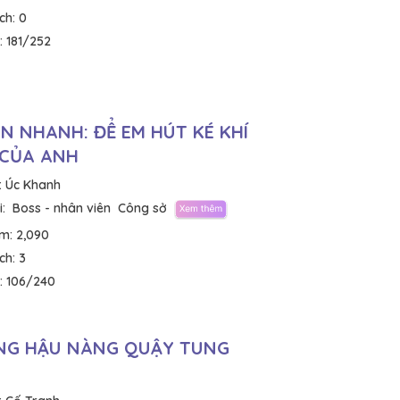
ích:
0
:
181/252
N NHANH: ĐỂ EM HÚT KÉ KHÍ
 CỦA ANH
:
Úc Khanh
:
Boss - nhân viên
Công sở
em:
2,090
ích:
3
:
106/240
NG HẬU NÀNG QUẬY TUNG