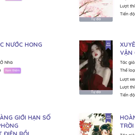
Lượt th
Tiến độ
Tự do
ỤC NƯỚC HONG
XUYÊ
VẬN
 Ở Nhà
Tác giả
u
Thể loại
Lượt x
Lượt th
Tự do
Tiến độ
ÀNG GIỚI HẠN SỐ
HOÀ
PHÒNG
TRỜI
 ĐIÊN RỒI