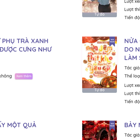
Lượt x
Lượt th
Tự do
Tiến độ
Ữ PHỤ TRÀ XANH
NỬA 
 ĐƯỢC CƯNG NHƯ
DO N
LÀM
Tác giả
không
Thể loại
Lượt x
Tự do
Lượt th
Tiến độ
LẤY MỘT QUẢ
BẢY 
Tác giả