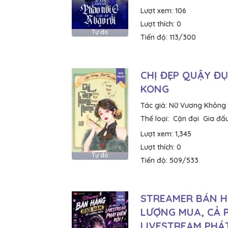
Lượt xem:
106
Lượt thích:
0
Tự do
Tiến độ:
113/300
CHỊ ĐẸP QUẬY Đ
KONG
Tác giả:
Nữ Vương Không
Thể loại:
Cận đại
Gia đấ
Lượt xem:
1,345
Lượt thích:
0
Tự do
Tiến độ:
509/533
STREAMER BÁN H
LƯỢNG MUA, CẢ 
LIVESTREAM PHÁT