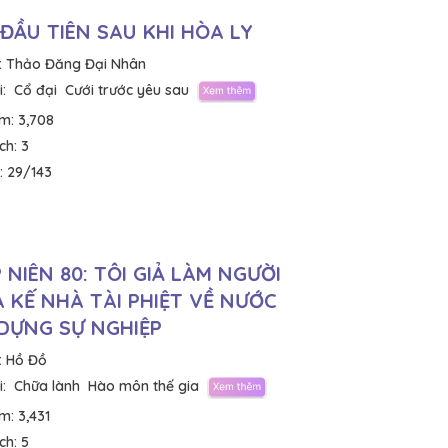
ĐẦU TIÊN SAU KHI HÒA LY
:
Thảo Đăng Đại Nhân
:
Cổ đại
Cưới trước yêu sau
em:
3,708
ích:
3
:
29/143
 NIÊN 80: TÔI GIẢ LÀM NGƯỜI
 KẾ NHÀ TÀI PHIỆT VỀ NƯỚC
DỰNG SỰ NGHIỆP
:
Hồ Đồ
:
Chữa lành
Hào môn thế gia
em:
3,431
ích:
5