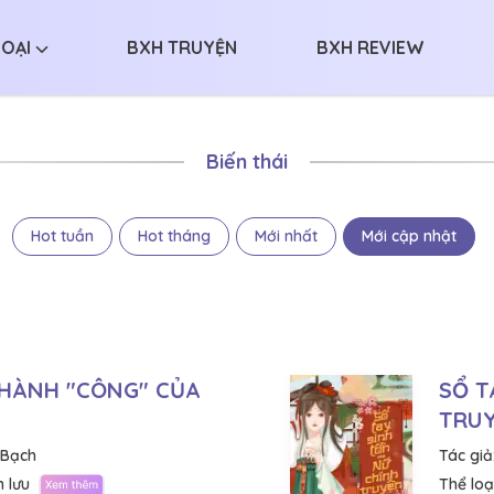
LOẠI
BXH TRUYỆN
BXH REVIEW
Biến thái
Hot tuần
Hot tháng
Mới nhất
Mới cập nhật
THÀNH "CÔNG" CỦA
SỔ T
TRUY
 Bạch
Tác giả
 lưu
Thể loại