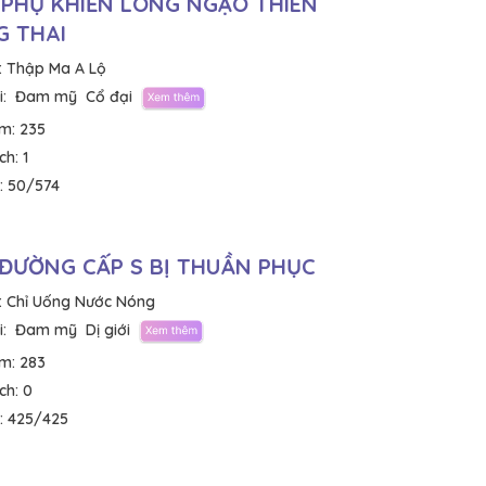
PHỤ KHIẾN LONG NGẠO THIÊN
 THAI
:
Thập Ma A Lộ
:
Đam mỹ
Cổ đại
em:
235
ích:
1
:
50/574
ĐƯỜNG CẤP S BỊ THUẦN PHỤC
:
Chỉ Uống Nước Nóng
:
Đam mỹ
Dị giới
em:
283
ích:
0
:
425/425