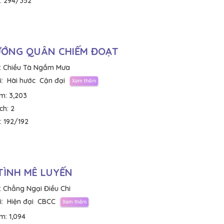
:
294/352
ƯỚNG QUÂN CHIẾM ĐOẠT
:
Chiều Tà Ngắm Mưa
:
Hài hước
Cận đại
em:
3,203
ích:
2
:
192/192
TÌNH MÊ LUYẾN
:
Chẳng Ngại Điều Chi
:
Hiện đại
CBCC
em:
1,094