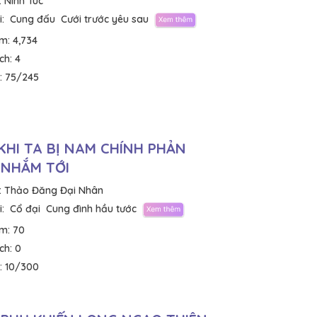
:
Ninh Túc
:
Cung đấu
Cưới trước yêu sau
em:
4,734
ích:
4
:
75/245
KHI TA BỊ NAM CHÍNH PHẢN
 NHẮM TỚI
:
Thảo Đăng Đại Nhân
:
Cổ đại
Cung đình hầu tước
em:
70
ích:
0
:
10/300