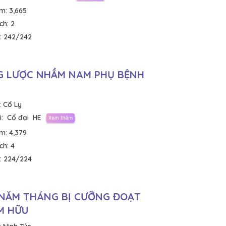
em:
3,665
ích:
2
:
242/242
 LƯỢC NHẦM NAM PHỤ BỆNH
:
Cổ Ly
:
Cổ đại
HE
em:
4,379
ích:
4
:
224/224
NĂM THÁNG BỊ CƯỠNG ĐOẠT
M HỮU