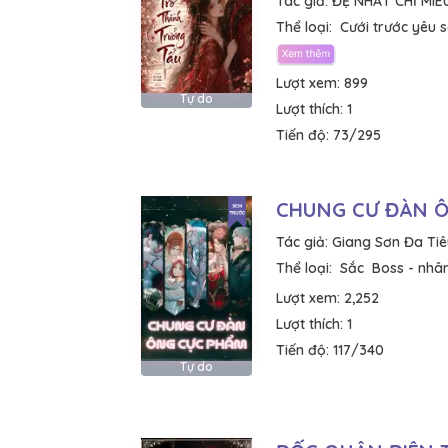
Tác giả:
ĐỆ NHẤT CHỈ MIÊ
Thể loại:
Cưới trước yêu 
Lượt xem:
899
Tự do
Lượt thích:
1
Tiến độ:
73/295
CHUNG CƯ ĐÀN 
Tác giả:
Giang Sơn Đa Tiê
Thể loại:
Sắc
Boss - nhân
Lượt xem:
2,252
Lượt thích:
1
Tiến độ:
117/340
Tự do