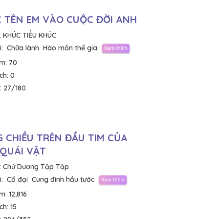
 TÊN EM VÀO CUỘC ĐỜI ANH
:
KHÚC TIỂU KHÚC
:
Chữa lành
Hào môn thế gia
em:
70
ích:
0
:
27/180
 CHIỀU TRÊN ĐẦU TIM CỦA
QUÁI VẬT
:
Chử Dương Tập Tập
:
Cổ đại
Cung đình hầu tước
em:
12,816
ích:
15