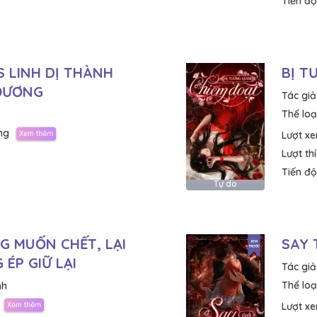
Tiến độ
 LINH DỊ THÀNH
BỊ T
ĐƯƠNG
Tác giả
Thể loại
ng
Lượt x
Lượt th
Tiến độ
Tự do
G MUỐN CHẾT, LẠI
SAY 
 ÉP GIỮ LẠI
Tác giả
Thể loại
nh
Lượt x