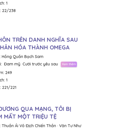
ích:
1
:
22/238
HÔN TRÊN DANH NGHĨA SAU
PHÂN HÓA THÀNH OMEGA
:
Hồng Quần Bạch Sam
:
Đam mỹ
Cưới trước yêu sau
em:
249
ích:
1
:
221/221
ĐƯƠNG QUA MẠNG, TÔI BỊ
 MẤT MỘT TRIỆU TỆ
:
Thuần Ái Vô Địch Chiến Thần · Văn Tư Như