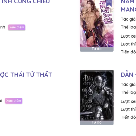
TÌNH CƯNG CHIỀU
NAM 
MANG
Tác giả
ành
Thể loại
Lượt x
Lượt th
Tự do
Tiến độ
ỢC THÁI TỬ THẤT
DẪN 
Tác giả
Thể loại
i
Lượt x
Lượt th
Tiến độ
Tự do