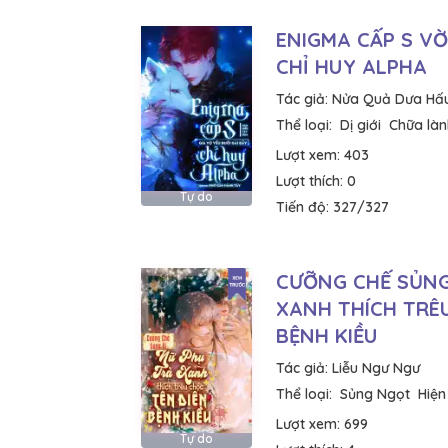
ENIGMA CẤP S VỜ
CHỈ HUY ALPHA
Tác giả:
Nửa Quả Dưa Hấ
Thể loại:
Dị giới
Chữa làn
Lượt xem:
403
Lượt thích:
0
Tự do
Tiến độ:
327/327
CƯỠNG CHẾ SỦNG
XANH THÍCH TRÊ
BỆNH KIỀU
Tác giả:
Liễu Ngư Ngư
Thể loại:
Sủng Ngọt
Hiện
Lượt xem:
699
Tự do