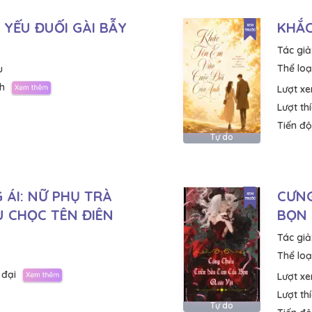
 YẾU ĐUỐI GÀI BẪY
KHẮC
Tác giả
Thể loại
u
h
Lượt x
Lượt th
Tiến độ
Tự do
 ÁI: NỮ PHỤ TRÀ
CƯNG
U CHỌC TÊN ĐIÊN
BỌN 
Tác giả
Thể loại
 đại
Lượt x
Lượt th
Tự do