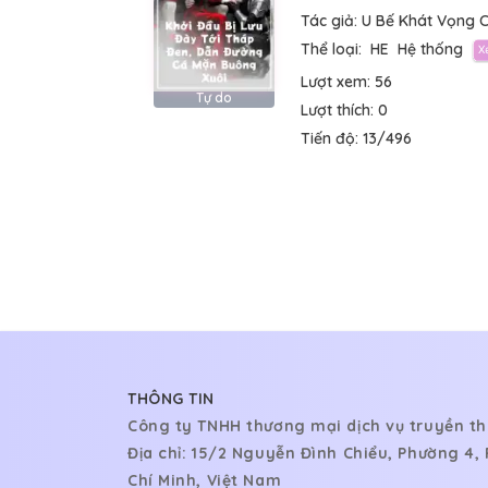
Tác giả:
U Bế Khát Vọng 
Thể loại:
HE
Hệ thống
Lượt xem:
56
Tự do
Lượt thích:
0
Tiến độ:
13/496
THÔNG TIN
Công ty TNHH thương mại dịch vụ truyền th
Địa chỉ: 15/2 Nguyễn Đình Chiểu, Phường 4
Chí Minh, Việt Nam