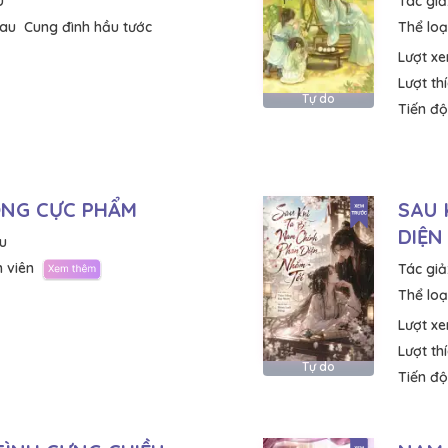
U
Tác giả
sau
Cung đình hầu tước
Thể loại
Lượt x
Lượt th
Tự do
Tiến độ
ÔNG CỰC PHẨM
SAU 
DIỆN
u
 viên
Tác giả
Thể loại
Lượt x
Lượt th
Tự do
Tiến độ