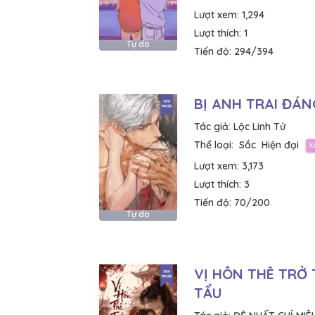
Lượt xem:
1,294
Lượt thích:
1
Tự do
Tiến độ:
294/394
BỊ ANH TRAI ĐÁN
Tác giả:
Lộc Linh Tử
Thể loại:
Sắc
Hiện đại
Lượt xem:
3,173
Lượt thích:
3
Tiến độ:
70/200
Tự do
VỊ HÔN THÊ TRỞ
TẨU