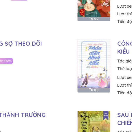
Lượt x
Lượt th
Tự do
Tiến độ
G SỢ THEO DÕI
CÔNG
KIỀU
Tác giả
Thể loại
Lượt x
Lượt th
Tự do
Tiến độ
 THÀNH TRƯỞNG
SAU 
CHIẾ