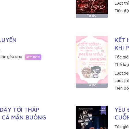
Lượt th
Tiến độ
Tự do
LUYẾN
KẾT 
KHI 
g
rước yêu sau
Tác giả
Thể loại
Lượt x
Lượt th
Tự do
Tiến độ
 ĐÀY TỚI THÁP
YÊU 
G CÁ MẶN BUÔNG
CUỖM
Tác giả