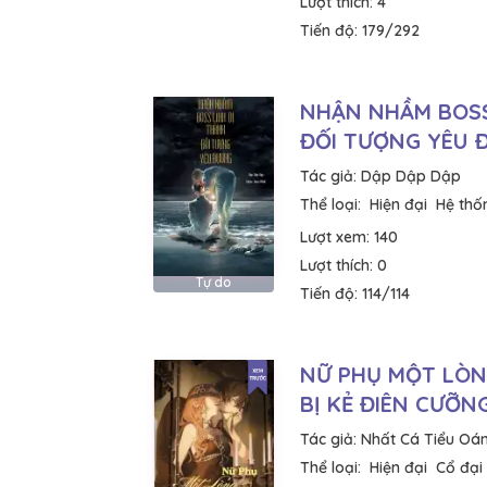
Lượt thích:
4
Tiến độ:
179/292
NHẬN NHẦM BOSS
ĐỐI TƯỢNG YÊU 
Tác giả:
Dập Dập Dập
Thể loại:
Hiện đại
Hệ thố
Lượt xem:
140
Lượt thích:
0
Tự do
Tiến độ:
114/114
NỮ PHỤ MỘT LÒN
BỊ KẺ ĐIÊN CƯỠNG
Tác giả:
Nhất Cá Tiểu Oá
Thể loại:
Hiện đại
Cổ đại