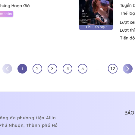
Tuyền 
Chứng Hoạn Giả
Thể loại
Lượt x
Chuyển ngữ
Lượt th
Tiến độ
1
2
3
4
5
…
12
BÁO 
ông đa phương tiện Allin
, Phú Nhuận, Thành phố Hồ