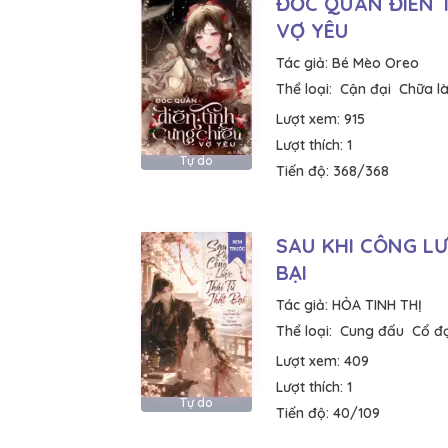
ĐỐC QUÂN ĐIÊN 
VỢ YÊU
Tác giả:
Bé Mèo Oreo
Thể loại:
Cận đại
Chữa l
Lượt xem:
915
Lượt thích:
1
Tự do
Tiến độ:
368/368
SAU KHI CÔNG LƯ
BẠI
Tác giả:
HỎA TINH THỊ
Thể loại:
Cung đấu
Cổ đạ
Lượt xem:
409
Lượt thích:
1
Tự do
Tiến độ:
40/109