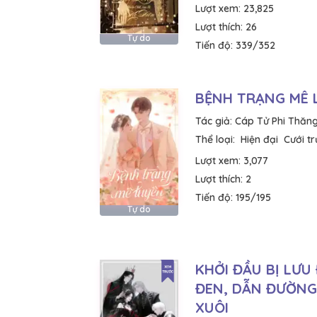
Lượt xem:
23,825
Lượt thích:
26
Tự do
Tiến độ:
339/352
BỆNH TRẠNG MÊ 
Tác giả:
Cáp Tử Phi Thăn
Thể loại:
Hiện đại
Cưới t
Lượt xem:
3,077
Lượt thích:
2
Tiến độ:
195/195
Tự do
KHỞI ĐẦU BỊ LƯU
ĐEN, DẪN ĐƯỜN
XUÔI