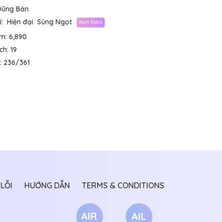
Dũng Bản
:
Hiện đại
Sủng Ngọt
em:
6,890
ích:
19
:
236/361
LỖI
HƯỚNG DẪN
TERMS & CONDITIONS