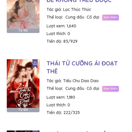
Tác giả:
Lạc Thúc Thúc
Thể loại:
Cung đấu
Cổ đại
Lượt xem:
1,640
Tự do
Lượt thích:
0
Tiến độ:
83/929
THÁI TỬ CƯỠNG ÁI ĐOẠT
THÊ
Tác giả:
Tiểu Chu Dao Dao
Thể loại:
Cung đấu
Cổ đại
Lượt xem:
1,180
Lượt thích:
0
Tự do
Tiến độ:
222/325