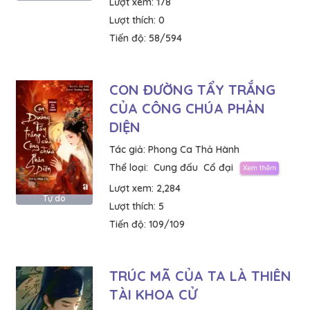
Lượt xem:
178
Lượt thích:
0
Tiến độ:
58/594
CON ĐƯỜNG TẨY TRẮNG
CỦA CÔNG CHÚA PHẢN
DIỆN
Tác giả:
Phong Ca Thả Hành
Thể loại:
Cung đấu
Cổ đại
Lượt xem:
2,284
Tự do
Lượt thích:
5
Tiến độ:
109/109
TRÚC MÃ CỦA TA LÀ THIÊN
TÀI KHOA CỬ