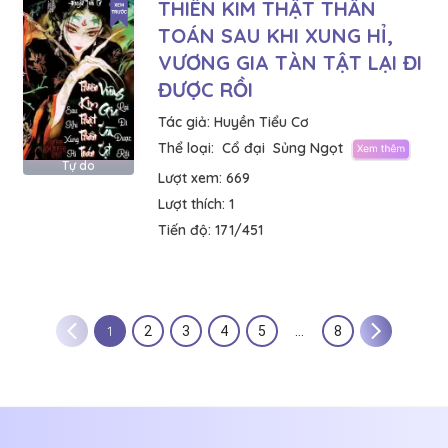
THIÊN KIM THẬT THẦN
TOÁN SAU KHI XUNG HỈ,
VƯƠNG GIA TÀN TẬT LẠI ĐI
ĐƯỢC RỒI
Tác giả:
Huyền Tiểu Cơ
Thể loại:
Cổ đại
Sủng Ngọt
Tự do
Lượt xem:
669
Lượt thích:
1
Tiến độ:
171/451
1
2
3
4
5
…
8