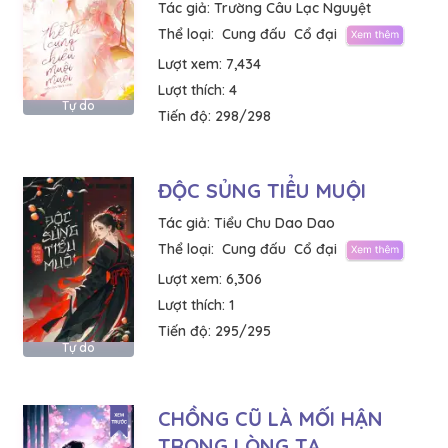
Tác giả:
Trường Câu Lạc Nguyệt
Thể loại:
Cung đấu
Cổ đại
Lượt xem:
7,434
Lượt thích:
4
Tự do
Tiến độ:
298/298
ĐỘC SỦNG TIỂU MUỘI
Tác giả:
Tiểu Chu Dao Dao
Thể loại:
Cung đấu
Cổ đại
Lượt xem:
6,306
Lượt thích:
1
Tiến độ:
295/295
Tự do
CHỒNG CŨ LÀ MỐI HẬN
TRONG LÒNG TA