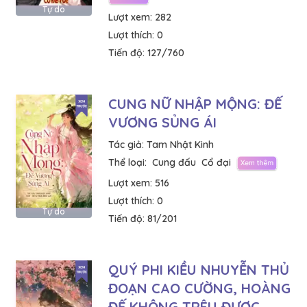
Tự do
Lượt xem:
282
Lượt thích:
0
Tiến độ:
127/760
CUNG NỮ NHẬP MỘNG: ĐẾ
VƯƠNG SỦNG ÁI
Tác giả:
Tam Nhật Kinh
Thể loại:
Cung đấu
Cổ đại
Lượt xem:
516
Lượt thích:
0
Tự do
Tiến độ:
81/201
QUÝ PHI KIỀU NHUYỄN THỦ
ĐOẠN CAO CƯỜNG, HOÀNG
ĐẾ KHÔNG TRÊU ĐƯỢC