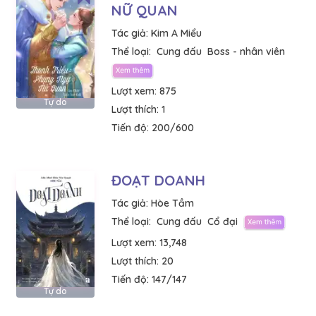
NỮ QUAN
Tác giả:
Kim A Miểu
Thể loại:
Cung đấu
Boss - nhân viên
Lượt xem:
875
Tự do
Lượt thích:
1
Tiến độ:
200/600
ĐOẠT DOANH
Tác giả:
Hòe Tầm
Thể loại:
Cung đấu
Cổ đại
Lượt xem:
13,748
Lượt thích:
20
Tiến độ:
147/147
Tự do