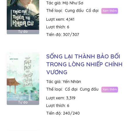
Tác giả:
Mộ Như Sơ
Thể loại:
Cung đấu
Cổ đại
Lượt xem:
4,141
Lượt thích:
6
Tự do
Tiến độ:
307/307
SỐNG LẠI THÀNH BẢO BỐI
TRONG LÒNG NHIẾP CHÍNH
VƯƠNG
Tác giả:
Yến Nhàn
Thể loại:
Cổ đại
Cung đấu
Lượt xem:
3,319
Tự do
Lượt thích:
6
Tiến độ:
240/240