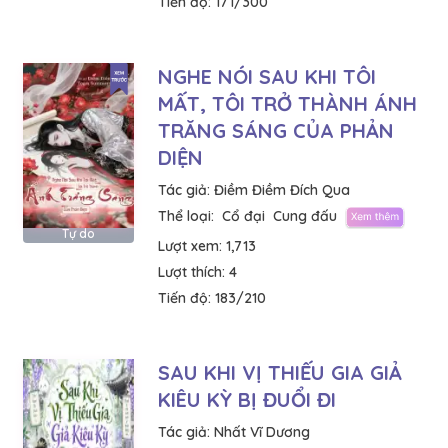
Tiến độ:
171/300
NGHE NÓI SAU KHI TÔI
MẤT, TÔI TRỞ THÀNH ÁNH
TRĂNG SÁNG CỦA PHẢN
DIỆN
Tác giả:
Điềm Điềm Đích Qua
Thể loại:
Cổ đại
Cung đấu
Tự do
Lượt xem:
1,713
Lượt thích:
4
Tiến độ:
183/210
SAU KHI VỊ THIẾU GIA GIẢ
KIÊU KỲ BỊ ĐUỔI ĐI
Tác giả:
Nhất Vĩ Dương