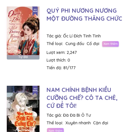
QUÝ PHI NƯƠNG NƯƠNG
MỘT ĐƯỜNG THĂNG CHỨC
Tác giả:
Ốc Lí Đích Tinh Tinh
Thể loại:
Cung đấu
Cổ đại
Lượt xem:
2,247
Tự do
Lượt thích:
0
Tiến độ:
81/177
NAM CHÍNH BỆNH KIỀU
CƯỠNG CHẾ? CÔ TA CHÊ,
CỨ ĐỂ TÔI!
Tác giả:
Đà Đà Bì Ô Tư
Thể loại:
Xuyên nhanh
Cận đại