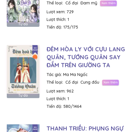
Thể loại:
Cổ đại
Đam mỹ
Lượt xem:
729
Lượt thích:
1
Tự do
Tiến độ:
175/175
ĐÊM HÒA LY VỚI CỰU LANG
QUÂN, TƯỚNG QUÂN SAY
ĐẮM TRÊN GIƯỜNG TA
Tác giả:
Ma Ma Ngốc
Thể loại:
Cổ đại
Cung đấu
Lượt xem:
962
Tự do
Lượt thích:
1
Tiến độ:
580/1464
THANH TRIỀU: PHỤNG NGỰ