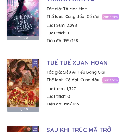
Tác giả:
Tô Mạc Mạc
Thể loại:
Cung đấu
Cổ đại
Lượt xem:
2,298
Lượt thích:
1
Tự do
Tiến độ:
155/158
TUẾ TUẾ XUÂN HOAN
Tác giả:
Siêu Ái Tiểu Bàng Giải
Thể loại:
Cổ đại
Cung đấu
Lượt xem:
1,327
Lượt thích:
0
Tiến độ:
156/286
Tự do
SAU KHI TRÚC MÃ TRỞ