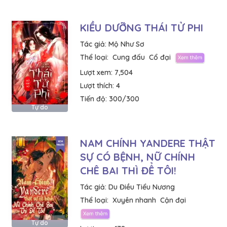
KIỀU DƯỠNG THÁI TỬ PHI
Tác giả:
Mộ Như Sơ
Thể loại:
Cung đấu
Cổ đại
Lượt xem:
7,504
Lượt thích:
4
Tiến độ:
300/300
Tự do
NAM CHÍNH YANDERE THẬT
SỰ CÓ BỆNH, NỮ CHÍNH
CHÊ BAI THÌ ĐỂ TÔI!
Tác giả:
Du Điều Tiểu Nương
Thể loại:
Xuyên nhanh
Cận đại
Tự do