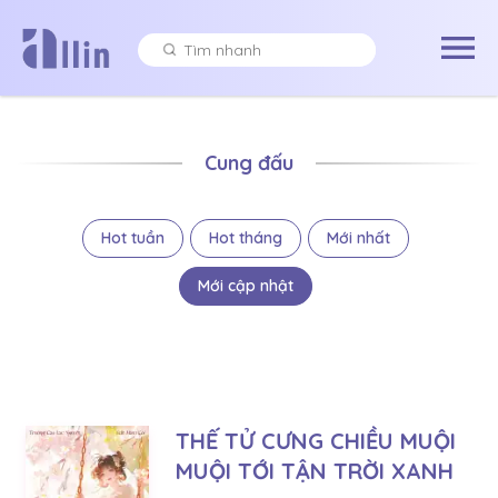
Cung đấu
Hot tuần
Hot tháng
Mới nhất
Mới cập nhật
THẾ TỬ CƯNG CHIỀU MUỘI
MUỘI TỚI TẬN TRỜI XANH