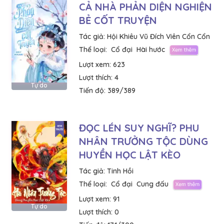
CẢ NHÀ PHẢN DIỆN NGHIỆN
BẺ CỐT TRUYỆN
Tác giả:
Hội Khiêu Vũ Đích Viên Cổn Cổn
Thể loại:
Cổ đại
Hài hước
Lượt xem:
623
Lượt thích:
4
Tự do
Tiến độ:
389/389
ĐỌC LÉN SUY NGHĨ? PHU
NHÂN TRƯỞNG TỘC DÙNG
HUYỀN HỌC LẬT KÈO
Tác giả:
Tinh Hồi
Thể loại:
Cổ đại
Cung đấu
Lượt xem:
91
Tự do
Lượt thích:
0