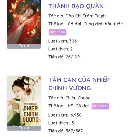
THÀNH BẠO QUÂN
Tác giả:
Đào Chi Trám Tuyết
Thể loại:
Cổ đại
Cung đình hầu tước
Lượt xem:
306
Tự do
Lượt thích:
2
Tiến độ:
26/109
TÂM CAN CỦA NHIẾP
CHÍNH VƯƠNG
Tác giả:
Chiêu Chước
Thể loại:
HE
Cổ đại
Lượt xem:
16,950
Lượt thích:
13
Tự do
Tiến độ:
367/367