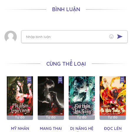
Cô muốn dùng chính đôi tay mình để thay đổi cuộc đời,
BÌNH LUẬN
sống rực rỡ như ánh mặt trời.
CHƯƠNG 169
23/07/2026
CHƯƠNG 168
23/07/2026
CHƯƠNG 167
23/07/2026
CHƯƠNG 166
23/07/2026
CHƯƠNG 165
23/07/2026
CÙNG THỂ LOẠI
CHƯƠNG 164
22/07/2026
CHƯƠNG 163
22/07/2026
CHƯƠNG 162
22/07/2026
CHƯƠNG 161
22/07/2026
CHƯƠNG 160
22/07/2026
Tự do
Tự do
Tự do
Tự do
CHƯƠNG 159
22/07/2026
MỸ NHÂN
MANG THAI
DỊ NĂNG HỆ
ĐỌC LÉN