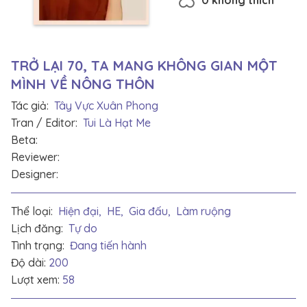
TRỞ LẠI 70, TA MANG KHÔNG GIAN MỘT
MÌNH VỀ NÔNG THÔN
Tác giả:
Tây Vực Xuân Phong
Tran / Editor:
Tui Là Hạt Me
Beta:
Reviewer:
Designer:
Thể loại:
Hiện đại,
HE,
Gia đấu,
Làm ruộng
Lịch đăng:
Tự do
Tình trạng:
Đang tiến hành
Độ dài:
200
Lượt xem:
58