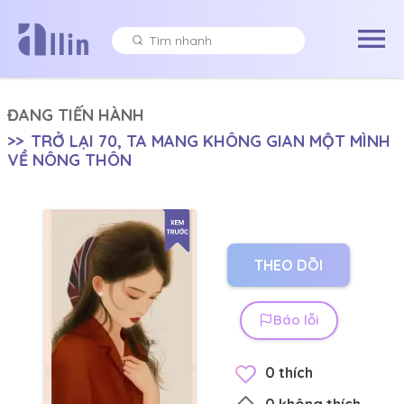
ĐANG TIẾN HÀNH
>>
TRỞ LẠI 70, TA MANG KHÔNG GIAN MỘT MÌNH
VỀ NÔNG THÔN
THEO DÕI
Báo lỗi
0
thích
0
không thích