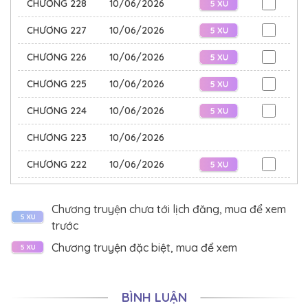
Nhưng mà dần dần cô nhận ra tranh vẽ của mình có
CHƯƠNG 228
10/06/2026
điều gì đó không ổn lắm.
CHƯƠNG 227
10/06/2026
Trong tranh của cô dường như ẩn chứa những bí mật
CHƯƠNG 226
10/06/2026
không một ai biết.
CHƯƠNG 225
10/06/2026
Cùng năm đó, trên mạng bỗng nhiên xuất hiện một nhà
CHƯƠNG 224
10/06/2026
tiên tri kỳ lạ và đặc biệt.
CHƯƠNG 223
10/06/2026
Chỉ cần khách hàng nói rõ mong muốn, nhà tiên tri ấy sẽ
đốt một loại hương đặc biệt, rồi cầm bút lên vẽ tranh,
CHƯƠNG 222
10/06/2026
câu trả lời khách hàng cần sẽ hiện ra trong bức tranh.
CHƯƠNG 221
10/06/2026
Chương truyện chưa tới lịch đăng, mua để xem
Đứa trẻ mất tích mười năm, giờ đã thành thiếu niên
CHƯƠNG 220
10/06/2026
trước
trong tranh.
CHƯƠNG 219
10/06/2026
Chương truyện đặc biệt, mua để xem
Người đến hỏi kết quả kỳ thi, cuối cùng lại thấy trên
CHƯƠNG 218
10/06/2026
bảng điểm là chữ “Không đạt”.
BÌNH LUẬN
CHƯƠNG 217
10/06/2026