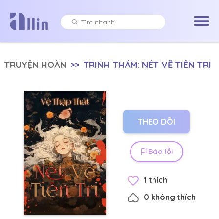
TRUYỆN HOÀN
>>
TRINH THÁM: NÉT VẼ TIÊN TRI
THEO DÕI
Báo lỗi
1
thích
0
không thích