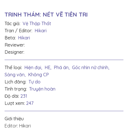
TRINH THÁM: NÉT VẼ TIÊN TRI
Tác giả:
Vệ Thập Thất
Tran / Editor:
Hikari
Beta:
Hikari
Reviewer:
Designer:
Thể loại:
Hiện đại,
HE,
Phá án,
Góc nhìn nữ chính,
Sảng văn,
Không CP
Lịch đăng:
Tự do
Tình trạng:
Truyện hoàn
Độ dài:
231
Lượt xem:
247
Giới thiệu
Editor: Hikari