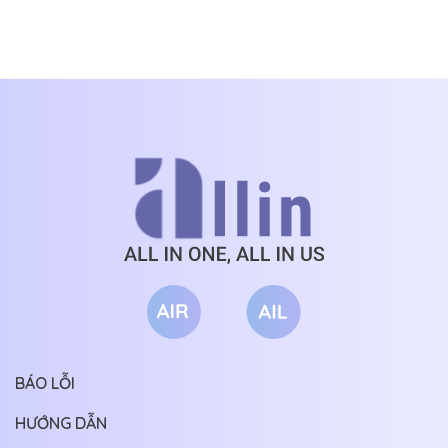
CHƯƠNG 205
09/06/2026
QUA MẮT TA!
DIỆT TỘC
---
CHƯƠNG 204
09/06/2026
CHƯƠNG 203
09/06/2026
Một câu tóm tắt: Bậc thầy phá án bằng tranh vẽ.
CHƯƠNG 202
09/06/2026
Thông điệp: Trừng trị cái ác, đề cao cái thiện.
CHƯƠNG 201
09/06/2026
---
CHƯƠNG 200
09/06/2026
Chú thích:
CHƯƠNG 199
09/06/2026
Thủ khống: Chỉ người cực kỳ mê tay.
CHƯƠNG 198
09/06/2026
CHƯƠNG 197
09/06/2026
CHƯƠNG 196
09/06/2026
BÁO LỖI
CHƯƠNG 195
09/06/2026
HƯỚNG DẪN
CHƯƠNG 194
09/06/2026