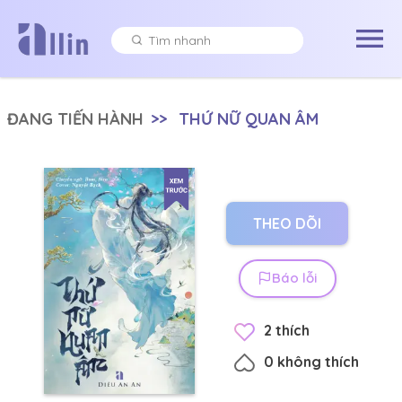
ĐANG TIẾN HÀNH
>>
THỨ NỮ QUAN ÂM
THEO DÕI
Báo lỗi
2
thích
0
không thích