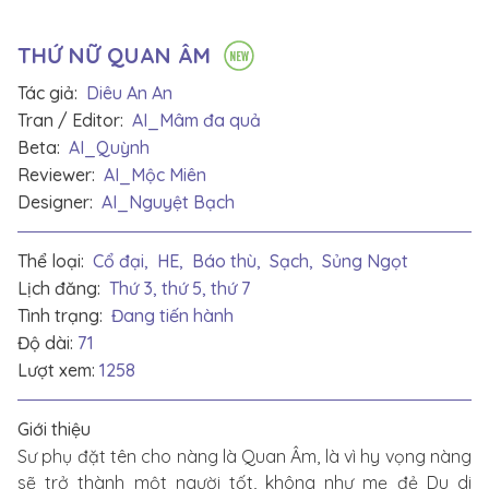
THỨ NỮ QUAN ÂM
Tác giả:
Diêu An An
Tran / Editor:
AI_Mâm đa quả
Beta:
AI_Quỳnh
Reviewer:
AI_Mộc Miên
Designer:
AI_Nguyệt Bạch
Thể loại:
Cổ đại,
HE,
Báo thù,
Sạch,
Sủng Ngọt
Lịch đăng:
Thứ 3, thứ 5, thứ 7
Tình trạng:
Đang tiến hành
Độ dài:
71
Lượt xem:
1258
Giới thiệu
Sư phụ đặt tên cho nàng là Quan Âm, là vì hy vọng nàng
sẽ trở thành một người tốt, không như mẹ đẻ Du di