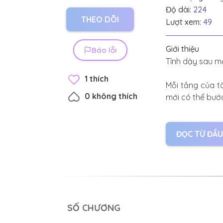
Độ dài:
224
THEO DÕI
Lượt xem:
49
Giới thiệu
Báo lỗi
Tỉnh dậy sau mộ
1
thích
Mỗi tầng của t
0
không thích
mới có thể bướ
Thế nhưng mỗi 
ĐỌC TỪ ĐẦU
Không ai biết sa
Tuy nhiên Từ Dư
[Niềm hạnh phúc
SỐ CHƯƠNG
[Lựa chọn của b