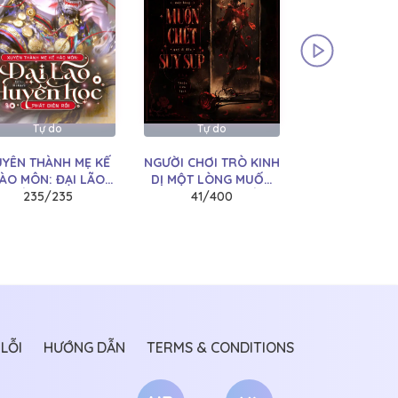
Tự do
Tự do
Tự do
YÊN THÀNH MẸ KẾ
NGƯỜI CHƠI TRÒ KINH
HIỆP HỘI CH
ÀO MÔN: ĐẠI LÃO
DỊ MỘT LÒNG MUỐN
BÉ CO
HUYỀN HỌC PHÁT
235/235
CHẾT, QUỶ DỊ ĐỀU
41/400
5/260
ĐIÊN RỒI
SUY SỤP
LỖI
HƯỚNG DẪN
TERMS & CONDITIONS