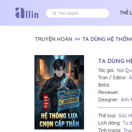
THỂ 
TRUYỆN HOÀN
>>
TA DÙNG HỆ THỐNG
TA DÙNG H
Tác giả:
Nại Qu
Tran / Editor:
Ả
Beta:
Reviewer:
Designer:
Ảnh 
Thể loại:
Góc nh
Lịch đăng:
Tự 
Tình trạng:
Tru