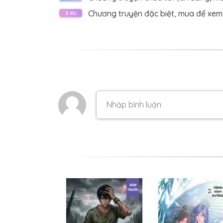
CHƯƠNG 213:
Chương truyện đặc biệt, mua để xem
CHƯƠNG 212:
CHƯƠNG 211:
CHƯƠNG 210:
CHƯƠNG 209:
CHƯƠNG 208:
CHƯƠNG 207:
CHƯƠNG 206:
CHƯƠNG 205:
CHƯƠNG 204:
CHƯƠNG 203:
CHƯƠNG 202: