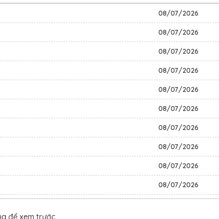
08/07/2026
với cánh cửa này, nếu anh không muốn làm mồi cho cá thì đừ
08/07/2026
òn đang vật lộn để sinh tồn thì Từ Dương đã trang bị cho mình
08/07/2026
 còn đang lo lắng vì thiếu đồ ăn thì bánh mì trong nhà a
08/07/2026
.
08/07/2026
u giao dịch, khu an toàn…
08/07/2026
08/07/2026
08/07/2026
08/07/2026
08/07/2026
08/07/2026
ua để xem trước