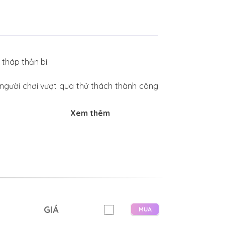
 tháp thần bí.
 người chơi vượt qua thử thách thành công
Xem thêm
nhìn rõ gợi ý phía sau mỗi cánh cửa.
à anh hằng ao ước.]
GIÁ
hụy Sĩ có thể đánh bại quái vật.]