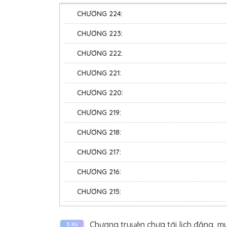
CHƯƠNG 224:
[Hãy cẩn thận 
CHƯƠNG 223:
Khi mọi người c
CHƯƠNG 222:
Khi người khác
CHƯƠNG 221:
không chứa nổi
CHƯƠNG 220:
Nhà đấu giá, kh
CHƯƠNG 219:
CHƯƠNG 218:
CHƯƠNG 217:
CHƯƠNG 216:
CHƯƠNG 215:
CHƯƠNG 214:
Chương truyện chưa tới lịch đăng, m