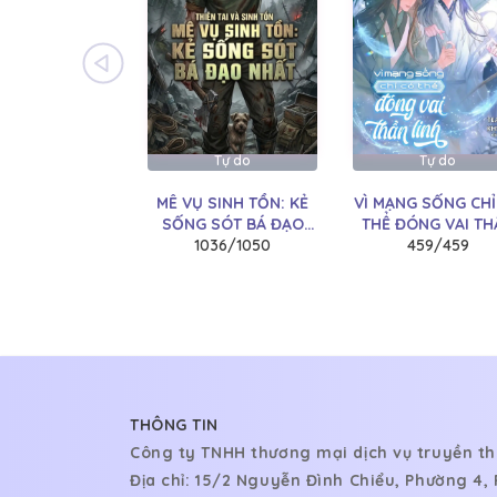
CHƯƠNG 201:
CHƯƠNG 200:
CHƯƠNG 199:
CHƯƠNG 198:
Tự do
Tự do
MÊ VỤ SINH TỒN: KẺ
VÌ MẠNG SỐNG CHỈ
CHƯƠNG 197:
SỐNG SÓT BÁ ĐẠO
THỂ ĐÓNG VAI TH
1036/1050
NHẤT
459/459
LINH
CHƯƠNG 196:
CHƯƠNG 195:
CHƯƠNG 194:
CHƯƠNG 193:
CHƯƠNG 192:
THÔNG TIN
Công ty TNHH thương mại dịch vụ truyền th
CHƯƠNG 191:
Địa chỉ: 15/2 Nguyễn Đình Chiểu, Phường 4