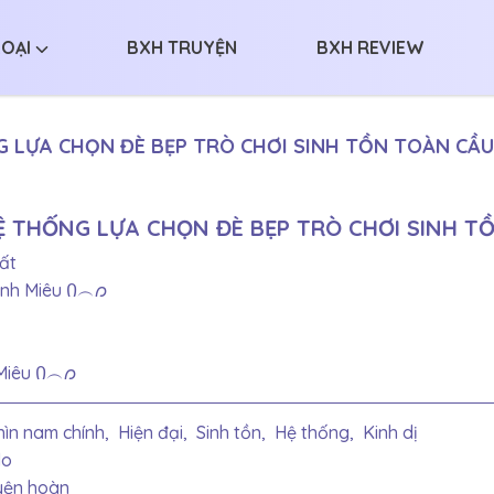
LOẠI
BXH TRUYỆN
BXH REVIEW
 LỰA CHỌN ĐÈ BẸP TRÒ CHƠI SINH TỒN TOÀN CẦU
Ệ THỐNG LỰA CHỌN ĐÈ BẸP TRÒ CHƠI SINH T
ất
nh Miêu Ი︵𐑼
Miêu Ი︵𐑼
ìn nam chính,
Hiện đại,
Sinh tồn,
Hệ thống,
Kinh dị
do
yện hoàn