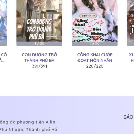
07/07/2026
07/07/2026
07/07/2026
07/07/2026
Tự do
Tự do
 CÓ
CON ĐƯỜNG TRỞ
CÔNG KHAI CƯỚP
XU
07/07/2026
ẦN
THÀNH PHÚ BÀ
ĐOẠT HÔN NHÂN
H
391/391
220/220
07/07/2026
07/07/2026
07/07/2026
07/07/2026
07/07/2026
BÁO 
ông đa phương tiện Allin
07/07/2026
, Phú Nhuận, Thành phố Hồ