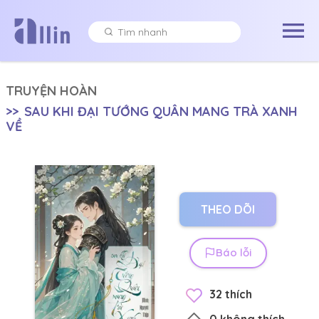
TRUYỆN HOÀN
>>
SAU KHI ĐẠI TƯỚNG QUÂN MANG TRÀ XANH
VỀ
THEO DÕI
Báo lỗi
32
thích
0
không thích