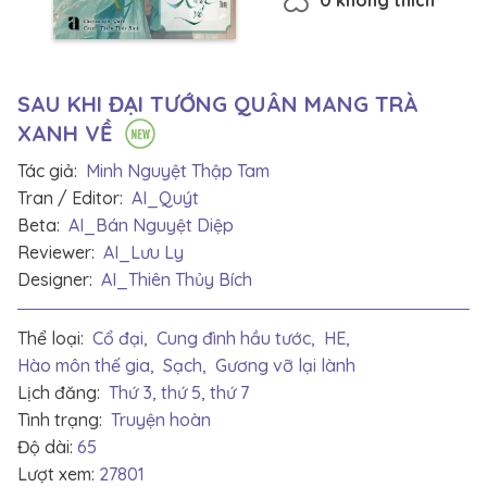
SAU KHI ĐẠI TƯỚNG QUÂN MANG TRÀ
XANH VỀ
Tác giả:
Minh Nguyệt Thập Tam
Tran / Editor:
AI_Quýt
Beta:
AI_Bán Nguyệt Diệp
Reviewer:
AI_Lưu Ly
Designer:
AI_Thiên Thủy Bích
Thể loại:
Cổ đại,
Cung đình hầu tước,
HE,
Hào môn thế gia,
Sạch,
Gương vỡ lại lành
Lịch đăng:
Thứ 3, thứ 5, thứ 7
Tình trạng:
Truyện hoàn
Độ dài:
65
Lượt xem:
27801