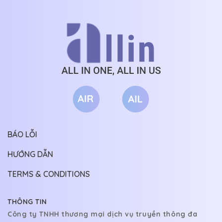
Hay
CHƯƠNG 29
11/11/2025
CHƯƠNG 28
08/11/2025
Daphnedu
CHƯƠNG 27
06/11/2025
Hay🥰
CHƯƠNG 26
04/11/2025
Song Mira
CHƯƠNG 25
01/11/2025
Ủa hay nha. K phải dạng cẩu huyết. Nhưng cũ
CHƯƠNG 24
30/10/2025
truyện ổn áp. K chỉ dừng lại ở vc đấu đá 
CHƯƠNG 23
28/10/2025
tướng quân mang về
BÁO LỖI
CHƯƠNG 22
25/10/2025
HƯỚNG DẪN
CHƯƠNG 21
23/10/2025
TERMS & CONDITIONS
CHƯƠNG 20
21/10/2025
THÔNG TIN
CHƯƠNG 19
18/10/2025
Công ty TNHH thương mại dịch vụ truyền thông đa