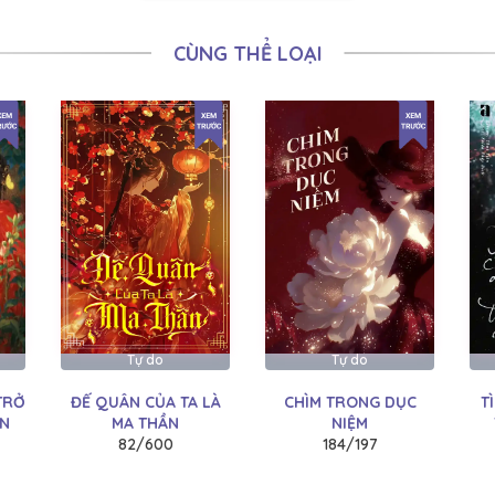
09/08/2022
CÙNG THỂ LOẠI
09/08/2022
09/08/2022
09/08/2022
09/08/2022
09/08/2022
09/08/2022
09/08/2022
Tự do
Tự do
09/08/2022
TRỞ
ĐẾ QUÂN CỦA TA LÀ
CHÌM TRONG DỤC
T
09/08/2022
ÂN
MA THẦN
NIỆM
82/600
184/197
09/08/2022