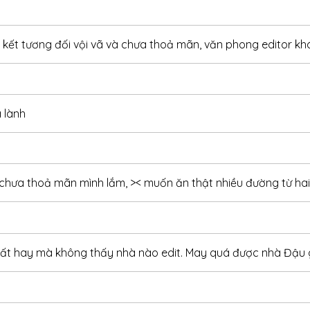
09/08/2022
g kết tương đối vội vã và chưa thoả mãn, văn phong editor k
09/08/2022
09/08/2022
09/08/2022
 lành
09/08/2022
09/08/2022
09/08/2022
n chưa thoả mãn mình lắm, >< muốn ăn thật nhiều đường từ h
09/08/2022
09/08/2022
rất hay mà không thấy nhà nào edit. May quá được nhà Đậu gi
09/08/2022
09/08/2022