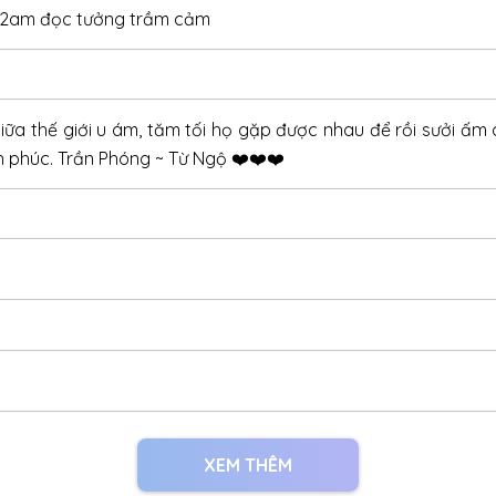
09/08/2022
2:02am đọc tưởng trầm cảm
09/08/2022
09/08/2022
Giữa thế giới u ám, tăm tối họ gặp được nhau để rồi sưởi ấ
09/08/2022
h phúc. Trần Phóng ~ Từ Ngộ ❤️❤️❤️
09/08/2022
09/08/2022
09/08/2022
09/08/2022
09/08/2022
09/08/2022
09/08/2022
XEM THÊM
09/08/2022