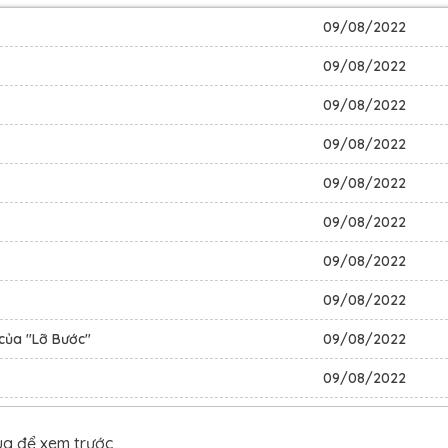
09/08/2022
 ngoại tình, hận người mẹ ngu ngốc, cũng hận ả đàn bà không
09/08/2022
 bọn họ, thế nên cô dụ dỗ con trai của ả đàn bà đã chen ch
09/08/2022
 mọi người nếm thử cảm giác thế giới sụp đổ. Dù sao thì cuộ
09/08/2022
ạn thêm một chút nữa đi.
09/08/2022
_
09/08/2022
 Phóng | Nữ chính: Từ Ngộ | Nhân vật phụ: Chu Tư Diễn, Chu T
09/08/2022
09/08/2022
t của "Lỡ Bước"
09/08/2022
09/08/2022
09/08/2022
ua để xem trước