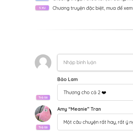
CHƯƠNG 53:
Chương 53
Chương truyện đặc biệt, mua để xem
CHƯƠNG 52:
Chương 52
CHƯƠNG 51:
Chương 51
CHƯƠNG 50:
Chương 50
CHƯƠNG 49:
Chương 49
CHƯƠNG 48:
Chương 48
CHƯƠNG 47:
Chương 47
Bảo Lam
CHƯƠNG 46:
Chương 46
Thương cho cả 2 ❤️
CHƯƠNG 45:
Chương 45
CHƯƠNG 44:
Chương 44
Amy “Meanie” Tran
CHƯƠNG 43:
Chương 43
Một câu chuyện rất hay, rất ý 
CHƯƠNG 42:
Chương 42