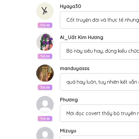
Hyaya30
CHƯƠNG 41:
Chương 41
Cốt truyện đời và thực tế nhưn
CHƯƠNG 40:
Chương 40
CHƯƠNG 39:
Chương 39
Al_Uất Kim Hương
CHƯƠNG 38:
Chương 38
Bộ này siêu hay, đúng kiểu chữa
CHƯƠNG 37:
Chương 37
manduyasss
CHƯƠNG 36:
Chương 36
CHƯƠNG 35:
Chương 35
quá hay luôn, tuy nhiên kết vẫ
CHƯƠNG 34:
Chương 34
Phương
CHƯƠNG 33:
Chương 33
Mới đọc covert thấy bộ truyên 
CHƯƠNG 32:
Chương 32
CHƯƠNG 31:
Chương 31
Mizuyu