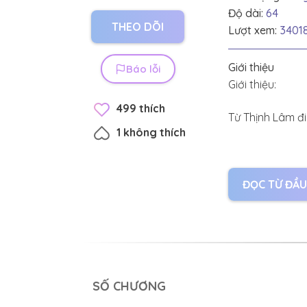
Độ dài:
64
THEO DÕI
Lượt xem:
3401
Giới thiệu
Báo lỗi
Giới thiệu:
499
thích
Từ Thịnh Lâm đi
1
không thích
Diệp Tinh từng 
kia, thậm chí 
ĐỌC TỪ ĐẦU
Cho dù là vậy, 
Yêu là cái gì cơ
Là con gái của 
SỐ CHƯƠNG
Cô chỉ biết hận.