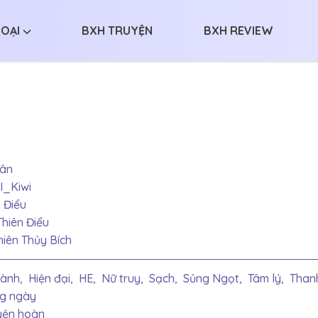
LOẠI
BXH TRUYỆN
BXH REVIEW
hân
I_Kiwi
 Điểu
hiên Điểu
hiên Thủy Bích
lành,
Hiện đại,
HE,
Nữ truy,
Sạch,
Sủng Ngọt,
Tâm lý,
Than
g ngày
yện hoàn