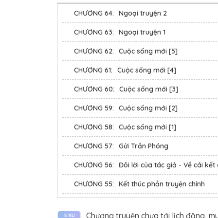
CHƯƠNG 64:
Ngoại truyện 2
Cô hận người bố
CHƯƠNG 63:
Ngoại truyện 1
Cô muốn trả thù
CHƯƠNG 62:
Cuộc sống mới [5]
Cô muốn tất cả
CHƯƠNG 61:
Cuộc sống mới [4]
cứ để nó hỗn lo
CHƯƠNG 60:
Cuộc sống mới [3]
__________
CHƯƠNG 59:
Cuộc sống mới [2]
Nam chính: Trần
CHƯƠNG 58:
Cuộc sống mới [1]
CHƯƠNG 57:
Gửi Trần Phóng
CHƯƠNG 56:
Đôi lời của tác giả - Về cái kế
CHƯƠNG 55:
Kết thúc phần truyện chính
CHƯƠNG 54:
Chương 54
Chương truyện chưa tới lịch đăng, m