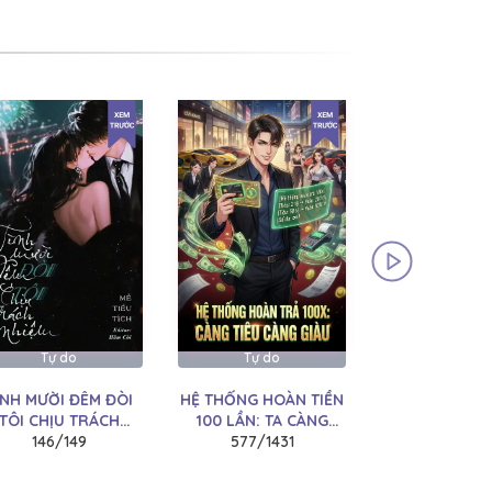
Tự do
Tự do
Tự do
ÌNH MƯỜI ĐÊM ĐÒI
HỆ THỐNG HOÀN TIỀN
TA ĐẮC ĐẠO
TÔI CHỊU TRÁCH
100 LẦN: TA CÀNG
MƠ: THIÊN S
146/149
NHIỆM
TIÊU CÀNG GIÀU
577/1431
NĂM XUẤT
959/100