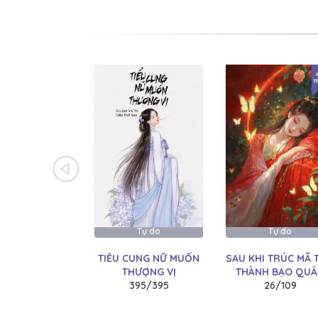
CHƯƠNG 18:
Chương 18
CHƯƠNG 17:
Chương 17
CHƯƠNG 16:
Chương 16
CHƯƠNG 15:
Chương 15
CHƯƠNG 14:
Chương 14
CHƯƠNG 13:
Chương 13
CHƯƠNG 12:
Chương 12
CHƯƠNG 11:
Chương 11
Tự do
Tự do
CHƯƠNG 10:
Chương 10
TIỂU CUNG NỮ MUỐN
SAU KHI TRÚC MÃ 
CHƯƠNG 9:
Chương 9
THƯỢNG VỊ
THÀNH BẠO QU
395/395
26/109
CHƯƠNG 8:
Chương 8