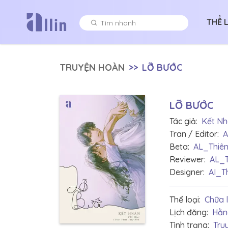
THỂ 
TRUYỆN HOÀN
>>
LỠ BƯỚC
LỠ BƯỚC
Tác giả:
Kết N
Tran / Editor:
A
Beta:
AL_Thiên
Reviewer:
AL_T
Designer:
AI_T
Thể loại:
Chữa 
Lịch đăng:
Hằn
Tình trạng:
Tru