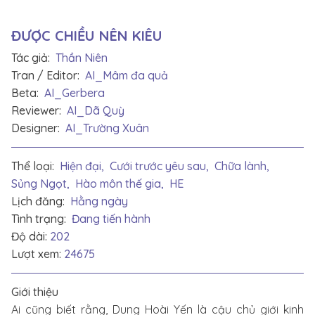
ĐƯỢC CHIỀU NÊN KIÊU
Tác giả:
Thần Niên
Tran / Editor:
AI_Mâm đa quả
Beta:
AI_Gerbera
Reviewer:
AI_Dã Quỳ
Designer:
AI_Trường Xuân
Thể loại:
Hiện đại,
Cưới trước yêu sau,
Chữa lành,
Sủng Ngọt,
Hào môn thế gia,
HE
Lịch đăng:
Hằng ngày
Tình trạng:
Đang tiến hành
Độ dài:
202
Lượt xem:
24675
Giới thiệu
Ai cũng biết rằng, Dung Hoài Yến là cậu chủ giới kinh