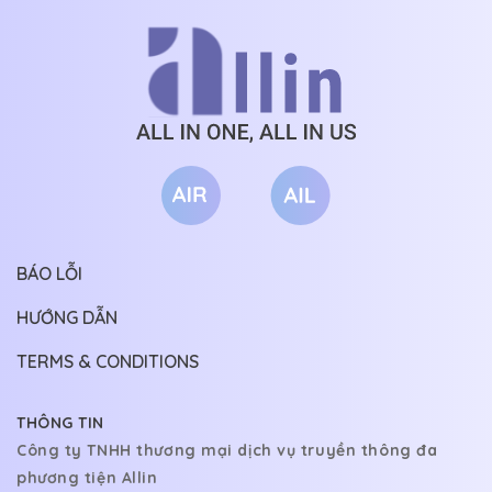
Truyện đọc cũng ok, nam 9 trà xanh chúa 
CHƯƠNG 139
02/11/2026
mấy đoạn ổng trà xanh mà cười ói, lại còn ov
CHƯƠNG 138
01/11/2026
Nữ 9 mạnh mẽ bênh chồng chằm chặp như 
Điểm trừ là hai người hơi ít skinship. Còn đ
CHƯƠNG 137
31/10/2026
không gặp sóng gió gì vì cả 2 đều đủ mạ
CHƯƠNG 136
30/10/2026
đoán để bảo vệ đối phương
CHƯƠNG 135
29/10/2026
AI_Mâm đa quả
CHƯƠNG 134
28/10/2026
Cảm ơn bạn ạ 🥰🥰
BÁO LỖI
CHƯƠNG 133
27/10/2026
HƯỚNG DẪN
CHƯƠNG 132
26/10/2026
TERMS & CONDITIONS
CHƯƠNG 131
25/10/2026
CHƯƠNG 130
24/10/2026
THÔNG TIN
CHƯƠNG 129
23/10/2026
Công ty TNHH thương mại dịch vụ truyền thông đa
phương tiện Allin