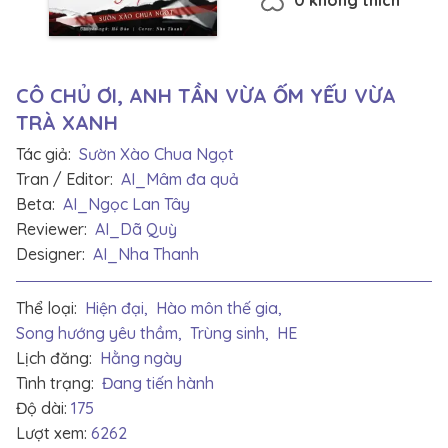
CÔ CHỦ ƠI, ANH TẦN VỪA ỐM YẾU VỪA
TRÀ XANH
Tác giả:
Sườn Xào Chua Ngọt
Tran / Editor:
AI_Mâm đa quả
Beta:
AI_Ngọc Lan Tây
Reviewer:
AI_Dã Quỳ
Designer:
AI_Nha Thanh
Thể loại:
Hiện đại,
Hào môn thế gia,
Song hướng yêu thầm,
Trùng sinh,
HE
Lịch đăng:
Hằng ngày
Tình trạng:
Đang tiến hành
Độ dài:
175
Lượt xem:
6262