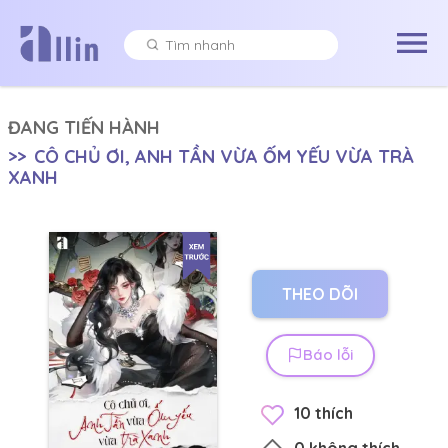
ĐANG TIẾN HÀNH
>>
CÔ CHỦ ƠI, ANH TẦN VỪA ỐM YẾU VỪA TRÀ
XANH
THEO DÕI
Báo lỗi
10
thích
0
không thích