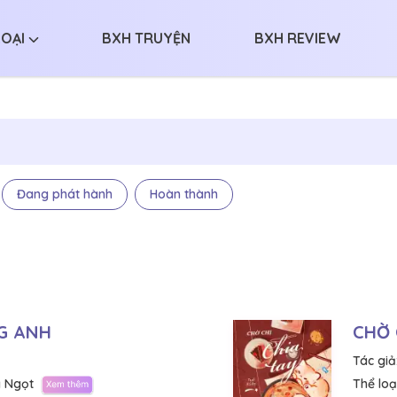
LOẠI
BXH TRUYỆN
BXH REVIEW
Đang phát hành
Hoàn thành
G ANH
CHỜ 
Tác giả
 Ngọt
Thể loại