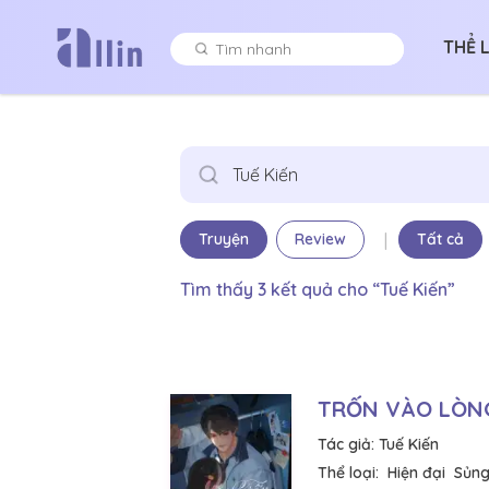
THỂ 
|
Truyện
Review
Tất cả
Tìm thấy 3 kết quả cho “Tuế Kiến”
TRỐN VÀO LÒN
Tác giả:
Tuế Kiến
Thể loại:
Hiện đại
Sủng