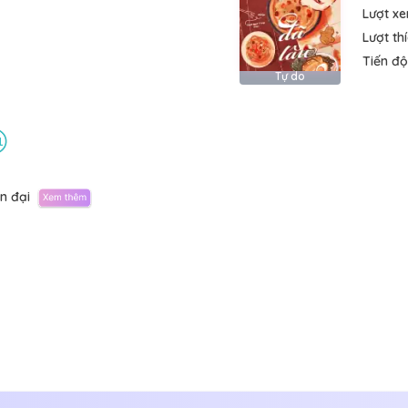
Lượt x
Lượt th
Tiến độ
Tự do
n đại