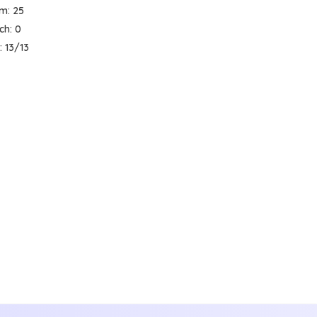
em:
25
ích:
0
:
13/13