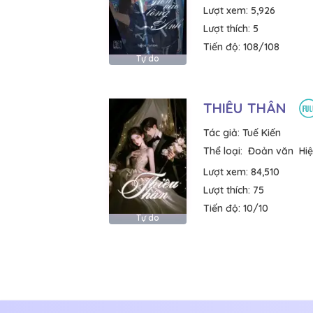
Lượt xem:
5,926
Lượt thích:
5
Tiến độ:
108/108
Tự do
THIÊU THÂN
Tác giả:
Tuế Kiến
Thể loại:
Đoản văn
Hiệ
Lượt xem:
84,510
Lượt thích:
75
Tiến độ:
10/10
Tự do