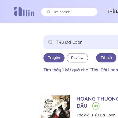
THỂ 
|
Truyện
Review
Tất cả
Tìm thấy 1 kết quả cho “Tiểu Đài Loan
HOÀNG THƯỢNG 
ĐẤU
Tác giả:
Tiểu Đài Loan