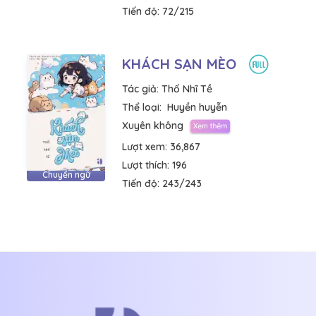
Tiến độ:
72/215
KHÁCH SẠN MÈO
Tác giả:
Thố Nhĩ Tề
Thể loại:
Huyền huyễn
Xuyên không
Lượt xem:
36,867
Lượt thích:
196
Chuyển ngữ
Tiến độ:
243/243