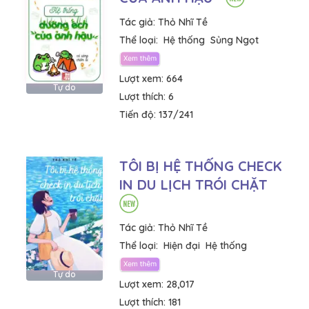
Tác giả:
Thỏ Nhĩ Tề
Thể loại:
Hệ thống
Sủng Ngọt
Lượt xem:
664
Tự do
Lượt thích:
6
Tiến độ:
137/241
TÔI BỊ HỆ THỐNG CHECK
IN DU LỊCH TRÓI CHẶT
Tác giả:
Thỏ Nhĩ Tề
Thể loại:
Hiện đại
Hệ thống
Tự do
Lượt xem:
28,017
Lượt thích:
181