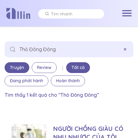
×
|
Truyện
Review
Tất cả
Đang phát hành
Hoàn thành
Tìm thấy 1 kết quả cho “Thỏ Đông Đông”
NGƯỜI CHỒNG GIÀU CÓ
NHU NHƯỢC CỦA TÔI