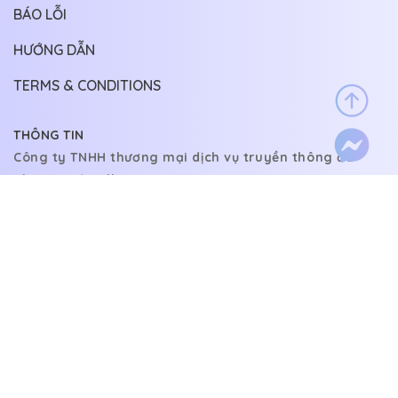
BÁO LỖI
HƯỚNG DẪN
TERMS & CONDITIONS
THÔNG TIN
Công ty TNHH thương mại dịch vụ truyền thông đa
phương tiện Allin
Địa chỉ: 15/2 Nguyễn Đình Chiểu, Phường 4, Phú Nhuận,
Thành phố Hồ Chí Minh, Việt Nam
LIÊN HỆ
Email:
allin140222@gmail.com
@copyright 2022.
Allin ltd. All rights reserved